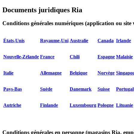
Documents juridiques Ria
Conditions générales numériques (application ou site
États-Unis
Royaume-Uni
Australie
Canada
Irlande
Nouvelle-Zélande
France
Chili
Espagne
Malaisie
Italie
Allemagne
Belgique
Norvège
Singapo
Pays-Bas
Suède
Danemark
Suisse
Portugal
Autriche
Finlande
Luxembourg
Pologne
Lituanie
Conditions générales en personne (magasins Ria, empl