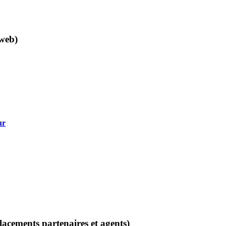
 web)
ur
acements partenaires et agents)