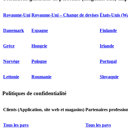
Royaume-Uni
Royaume-Uni – Change de devises
États-Unis (W
Danemark
Espagne
Finlande
Grèce
Hongrie
Irlande
Norvège
Pologne
Portugal
Lettonie
Roumanie
Slovaquie
Politiques de confidentialité
Clients (Application, site web et magasins)
Partenaires professio
Tous les pays
Tous les pays