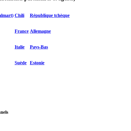
almart)
Chili
République tchèque
France
Allemagne
Italie
Pays-Bas
Suède
Estonie
nnels