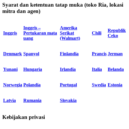
Syarat dan ketentuan tatap muka (toko Ria, lokasi
mitra dan agen)
Inggris –
Amerika
Republik
Inggris
Pertukaran mata
Serikat
Chili
Ceko
uang
(Walmart)
Denmark
Spanyol
Finlandia
Prancis
Jerman
Yunani
Hungaria
Irlandia
Italia
Belanda
Norwegia
Polandia
Portugal
Swedia
Estonia
Latvia
Rumania
Slovakia
Kebijakan privasi