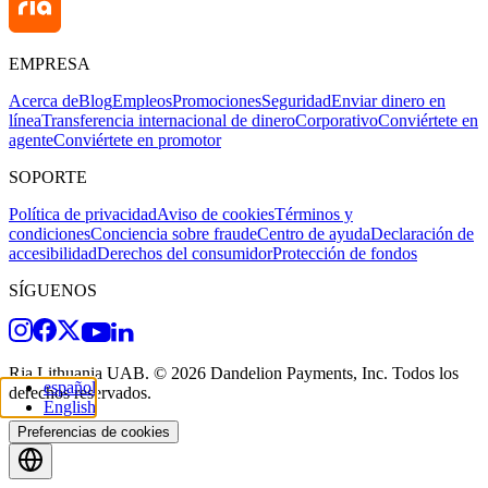
EMPRESA
Acerca de
Blog
Empleos
Promociones
Seguridad
Enviar dinero en
línea
Transferencia internacional de dinero
Corporativo
Conviértete en
agente
Conviértete en promotor
SOPORTE
Política de privacidad
Aviso de cookies
Términos y
condiciones
Conciencia sobre fraude
Centro de ayuda
Declaración de
accesibilidad
Derechos del consumidor
Protección de fondos
SÍGUENOS
Ria Lithuania UAB. © 2026 Dandelion Payments, Inc. Todos los
español
derechos reservados.
English
Preferencias de cookies