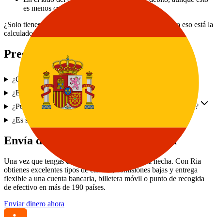
es menos común.
¿Solo tienes tu código bancario y número de cuenta? Para eso está la
calculadora de arriba.
Preguntas frecuentes
¿Cómo genero un IBAN?
¿Es gratis la calculadora IBAN de Ria?
¿Puedo enviar dinero internacionalmente solo con un IBAN?
¿Es seguro usar una calculadora de IBAN en línea?
Envía dinero al extranjero con Ria
Una vez que tengas el IBAN, la parte difícil está hecha. Con Ria
obtienes excelentes tipos de cambio, comisiones bajas y entrega
flexible a una cuenta bancaria, billetera móvil o punto de recogida
de efectivo en más de 190 países.
Enviar dinero ahora