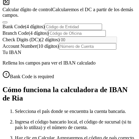
Calcular dígito de control
Calcularemos el DC a partir de los demás
campos.
Bank Code
(
4
dígitos
)
Branch Code
(
4
dígitos
)
Check Digits (DC)
(
2
dígitos
)
Account Number
(
10
dígitos
)
Tu IBAN
Rellena los campos para ver el IBAN calculado
Bank Code is required
Cómo funciona la calculadora de IBAN
de Ria
Selecciona el país donde se encuentra la cuenta bancaria.
Ingresa el código bancario local, el código de sucursal (si tu
país lo utiliza) y el número de cuenta.
Haz clic en Calcular. Agregaremos el código de país correcto