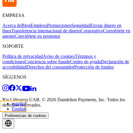
EMPRESA
Acerca de
Blog
Empleos
Promociones
Seguridad
Enviar dinero en
línea
Transferencia internacional de dinero
Corporativo
Conviértete en
agente
Conviértete en promotor
SOPORTE
Política de privacidad
Aviso de cookies
Términos y
condiciones
Conciencia sobre fraude
Centro de ayuda
Declaración de
accesibilidad
Derechos del consumidor
Protección de fondos
SÍGUENOS
Ria Lithuania UAB. © 2026 Dandelion Payments, Inc. Todos los
español
derechos reservados.
English
Preferencias de cookies