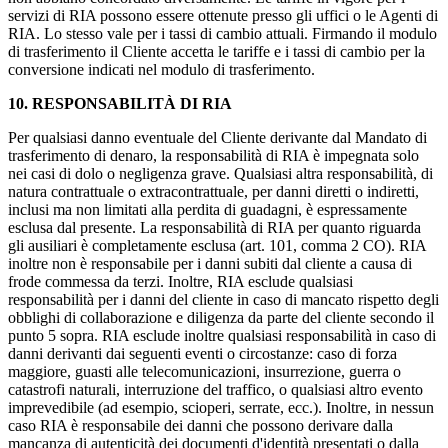
servizi di RIA possono essere ottenute presso gli uffici o le Agenti di
RIA. Lo stesso vale per i tassi di cambio attuali. Firmando il modulo
di trasferimento il Cliente accetta le tariffe e i tassi di cambio per la
conversione indicati nel modulo di trasferimento.
10. RESPONSABILITÀ DI RIA
Per qualsiasi danno eventuale del Cliente derivante dal Mandato di
trasferimento di denaro, la responsabilità di RIA è impegnata solo
nei casi di dolo o negligenza grave. Qualsiasi altra responsabilità, di
natura contrattuale o extracontrattuale, per danni diretti o indiretti,
inclusi ma non limitati alla perdita di guadagni, è espressamente
esclusa dal presente. La responsabilità di RIA per quanto riguarda
gli ausiliari è completamente esclusa (art. 101, comma 2 CO). RIA
inoltre non è responsabile per i danni subiti dal cliente a causa di
frode commessa da terzi. Inoltre, RIA esclude qualsiasi
responsabilità per i danni del cliente in caso di mancato rispetto degli
obblighi di collaborazione e diligenza da parte del cliente secondo il
punto 5 sopra. RIA esclude inoltre qualsiasi responsabilità in caso di
danni derivanti dai seguenti eventi o circostanze: caso di forza
maggiore, guasti alle telecomunicazioni, insurrezione, guerra o
catastrofi naturali, interruzione del traffico, o qualsiasi altro evento
imprevedibile (ad esempio, scioperi, serrate, ecc.). Inoltre, in nessun
caso RIA è responsabile dei danni che possono derivare dalla
mancanza di autenticità dei documenti d'identità presentati o dalla