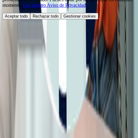
momento.
Lee nuestro Aviso de Privacidad
.
Aceptar todo
Rechazar todo
Gestionar cookies