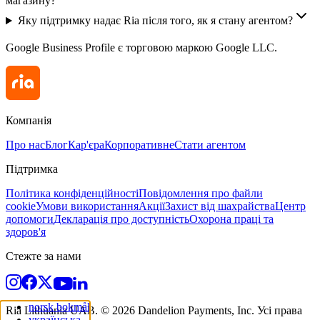
магазину?
Яку підтримку надає Ria після того, як я стану агентом?
Google Business Profile є торговою маркою Google LLC.
Компанія
Про нас
Блог
Кар'єра
Корпоративне
Стати агентом
Підтримка
Політика конфіденційності
Повідомлення про файли
cookie
Умови використання
Акції
Захист від шахрайства
Центр
допомоги
Декларація про доступність
Охорона праці та
здоров'я
Стежте за нами
norsk bokmål
Ria Lithuania UAB. © 2026 Dandelion Payments, Inc. Усі права
українська