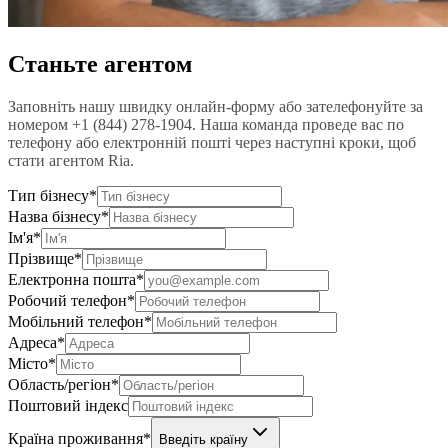
Станьте агентом
Заповніть нашу швидку онлайн-форму або зателефонуйте за
номером +1 (844) 278-1904. Наша команда проведе вас по
телефону або електронній пошті через наступні кроки, щоб
стати агентом Ria.
Тип бізнесу
*
Назва бізнесу
*
Ім'я
*
Прізвище
*
Електронна пошта
*
Робочий телефон
*
Мобільний телефон
*
Адреса
*
Місто
*
Область/регіон
*
Поштовий індекс
Країна проживання
*
Введіть країну