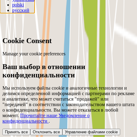
Ria Lithuania UAB. © 2026 Dandelion Payments, Inc. Все права
polski
защищены.
русский
Настройки файлов cookie
Cookie Consent
Manage your cookie preferences
Ваш выбор в отношении
конфиденциальности
Мы используем файлы cookie и аналогичные технологии и
делимся определенной информацией с партнерами по рекламе
и аналитике, что может считаться "продажей" или
"передачей" в соответствии с законодательством вашего штата
о конфиденциальности. Вы можете отказаться в любой
момент.
Прочитайте наше Уведомление о
конфиденциальности
.
Принять все
Отклонить все
Управление файлами cookie