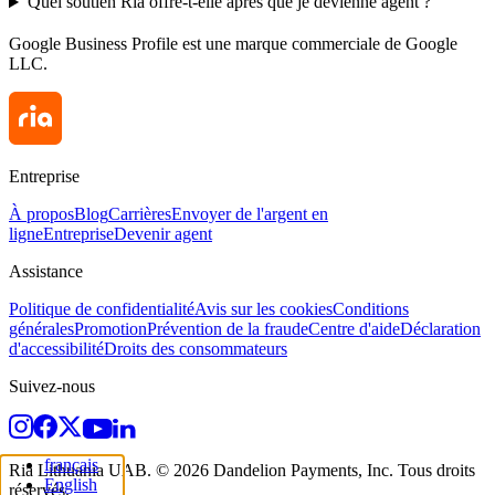
Quel soutien Ria offre-t-elle après que je devienne agent ?
Google Business Profile est une marque commerciale de Google
LLC.
Entreprise
À propos
Blog
Carrières
Envoyer de l'argent en
ligne
Entreprise
Devenir agent
Assistance
Politique de confidentialité
Avis sur les cookies
Conditions
générales
Promotion
Prévention de la fraude
Centre d'aide
Déclaration
d'accessibilité
Droits des consommateurs
Suivez-nous
français
Ria Lithuania UAB. © 2026 Dandelion Payments, Inc. Tous droits
English
réservés.