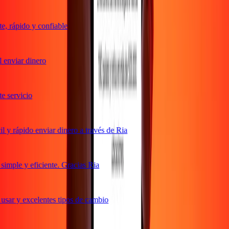
 rápido y confiable
enviar dinero
 servicio
y rápido enviar dinero a través de Ria
mple y eficiente. Gracias Ria
sar y excelentes tipos de cambio