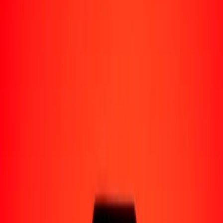
Perú
Regiones
África
Asia
Europa
América Latina
América del Norte
Oceanía
Formas de recibir
Recibe dinero
Depósito bancario
Retiro en efectivo
Billetera digital
Entrega a domicilio
Cajero automático
Rastrear una transferencia
Ubicaciones
Recursos