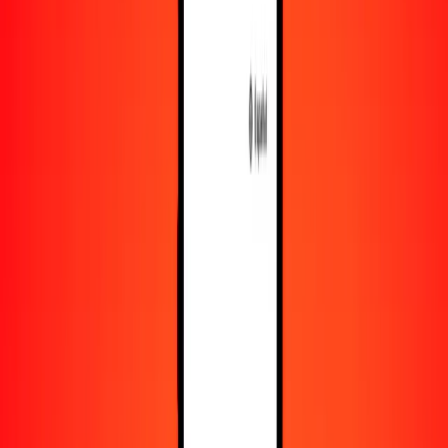
Recursos
Obtén más información sobre Ria Money Transfer,
incluyendo nuestros servicios y soporte.
Descarga la app
Inicia sesión
Regístrate
1,00 dólar estadounidense a euro hoy
Convierte USD a EUR al tipo de cambio actual
Cantidad
USD
Convertido a
EUR