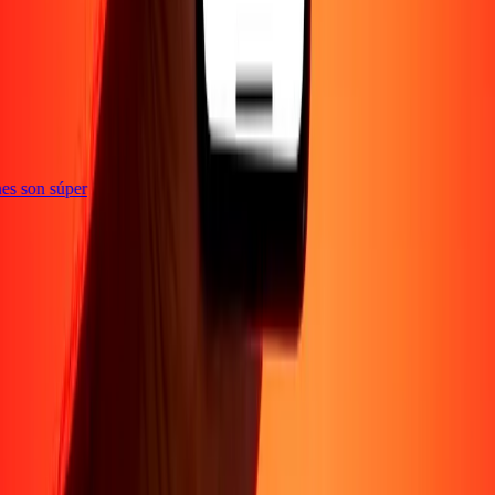
e
iones son súper
Empresa
Acerca de
Blog
Conviértete en agente
Conviértete en socio
digital
Conviértete en socio estratégico
Conviértete en
afiliado
Carreras
Corporativo
Promociones
Seguridad
Envía dinero en
línea
Transferencia internacional de dinero
Tasas de conversión
Soporte
Política de privacidad
Aviso de cookies
Términos y