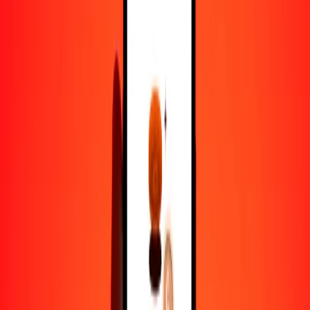
1,00 USD = 0.86772540 EUR
dólar estadounidense a euro — Actualizado el 7 de agosto de 2026
12:00 a. m. UTC
Enviar dinero
Usamos el tipo de cambio interbancario solo como referencia.
Inicia sesión para ver los tipos de envío reales.
Tipos de cambio USD a EUR hoy
Convertir dólar estadounidense a euro
Convertir euro a dólar estadounidense
USD
EUR
1
USD
0.86773
EUR
5
USD
4.33863
EUR
25
USD
21.69313
EUR
50
USD
43.38627
EUR
100
USD
86.77254
EUR
500
USD
433.86270
EUR
1000
USD
867.72540
EUR