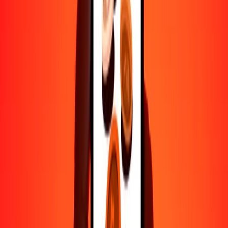
500
EUR
576.21916
USD
1000
EUR
1152.43832
USD
10,000
EUR
11,524.38323
USD
Por qué elegir Ria Money Transfer para enviar dinero
internacionalmente
Más de 35 años de experiencia confiable
Entrega rápida y conveniente
Envía dinero en pocos toques a más de 190 países con Ria.
Transferencias seguras en todo el mundo
Confía en nosotros: hemos realizado más de mil millones de
transferencias seguras.
Ayuda de personas reales