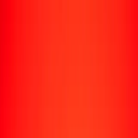
Enviar dinero
Envía dinero a más de 190 países
Formas de enviar
Envía dinero
Envía dinero en línea
Envía dinero con la app
Envía dinero en persona
Envía dinero por WhatsApp
Destinos populares
México
Colombia
India
República Dominicana
El Salvador