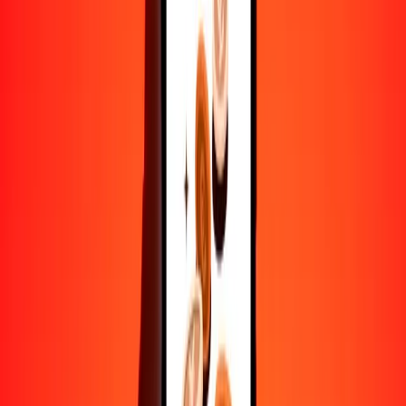
10,000
USD
8677.25396
EUR
Convertir dólar estadounidense a euro
USD
EUR
1
USD
0.86773
EUR
5
USD
4.33863
EUR
25
USD
21.69313
EUR
50
USD
43.38627
EUR
100
USD
86.77254
EUR
500
USD
433.86270
EUR
1000
USD
867.72540
EUR
10,000
USD
8677.25396
EUR
Convertir euro a dólar estadounidense
EUR
USD
1
EUR
1.15244
USD
5
EUR
5.76219
USD
25
EUR
28.81096
USD
50
EUR
57.62192
USD
100
EUR
115.24383
USD