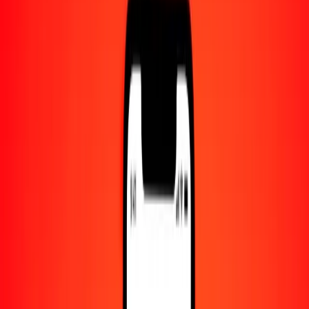
Centro de ayuda
Encuentra respuestas y soporte al cliente.
Servicios
Cambio de cheques, pago de facturas y más.
Empleo
Únete al equipo global de Ria.
Acerca de Ria
Descubre nuestra historia y propósito.