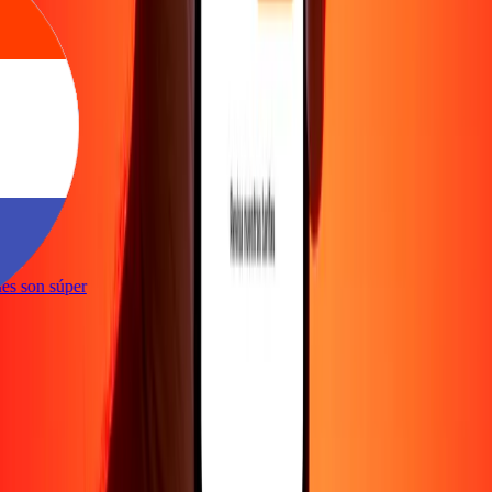
e
iones son súper