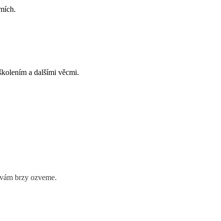
mích.
kolením a dalšími věcmi.
e vám brzy ozveme.