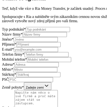
Teď, když víte více o Ria Money Transfer, je začátek snadný. Proces 
Spolupracujte s Ria a nabídněte svým zákazníkům cennou novou slu
zároveň vytvořte nový zdroj příjmů pro vaši firmu.
Typ podnikání
*
Název firmy
*
Jméno
*
Příjmení
*
E-mail
*
Telefon firmy
*
Mobilní telefon
*
Adresa
*
Město
*
Stát/kraj
*
PSČ
Země pobytu
*
Zadejte zemi