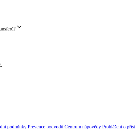
ransferů?
C.
dní podmínky
Prevence podvodů
Centrum nápovědy
Prohlášení o přís