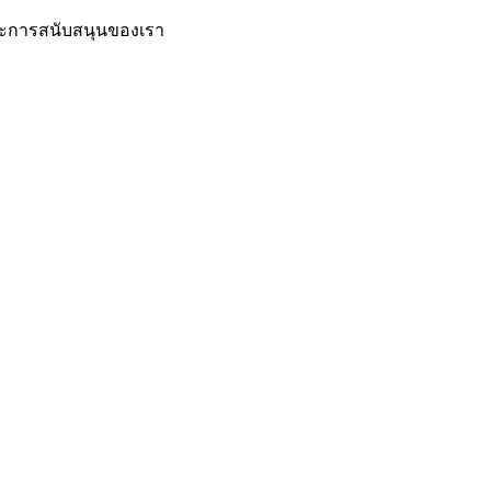
ารและการสนับสนุนของเรา