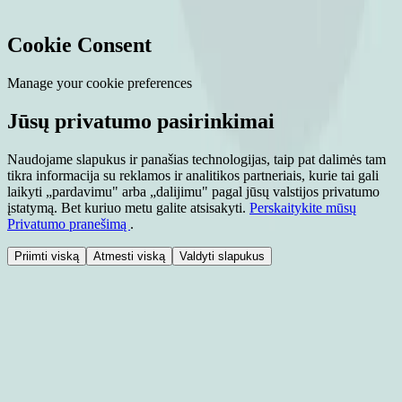
Cookie Consent
Manage your cookie preferences
Jūsų privatumo pasirinkimai
Naudojame slapukus ir panašias technologijas, taip pat dalimės tam
tikra informacija su reklamos ir analitikos partneriais, kurie tai gali
laikyti „pardavimu" arba „dalijimu" pagal jūsų valstijos privatumo
įstatymą. Bet kuriuo metu galite atsisakyti.
Perskaitykite mūsų
Privatumo pranešimą
.
Priimti viską
Atmesti viską
Valdyti slapukus