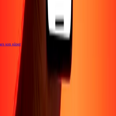
e
iones son súper
Empresa
Acerca de
Blog
Conviértete en agente
Conviértete en socio
digital
Conviértete en socio estratégico
Conviértete en
afiliado
Carreras
Corporativo
Promociones
Seguridad
Envía dinero en
línea
Transferencia internacional de dinero
Tasas de conversión
Soporte
Política de privacidad
Aviso de cookies
Términos y