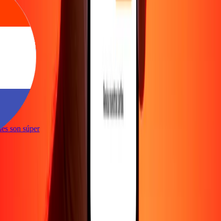
e
iones son súper