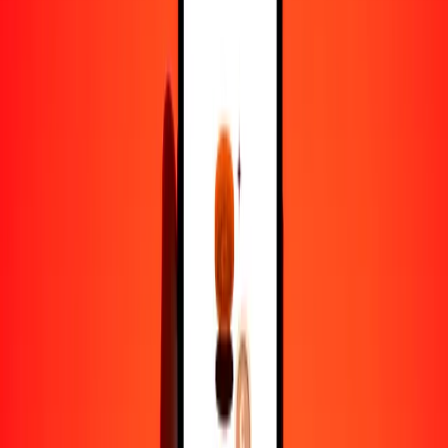
1,00 USD = 2.37814166 TOP
dólar estadounidense a paanga — Actualizado el 6 de agosto de
2026 12:00 a. m. UTC
Enviar dinero
Usamos el tipo de cambio interbancario solo como referencia.
Inicia sesión para ver los tipos de envío reales.
Tipos de cambio USD a TOP hoy
Convertir dólar estadounidense a paanga
Convertir paanga a dólar estadounidense
USD
TOP
1
USD
2.37814
TOP
5
USD
11.89071
TOP
25
USD
59.45354
TOP
50
USD
118.90708
TOP
100
USD
237.81417
TOP
500
USD
1189.07083
TOP
1000
USD
2378.14166
TOP