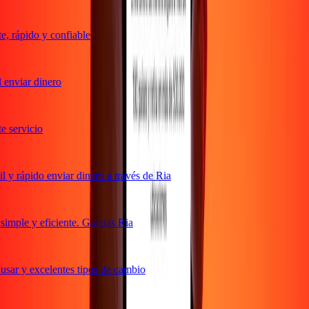
 rápido y confiable
enviar dinero
servicio
y rápido enviar dinero a través de Ria
mple y eficiente. Gracias Ria
sar y excelentes tipos de cambio