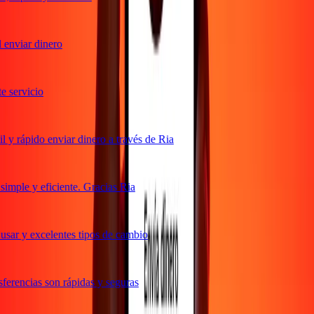
enviar dinero
servicio
y rápido enviar dinero a través de Ria
mple y eficiente. Gracias Ria
sar y excelentes tipos de cambio
erencias son rápidas y seguras