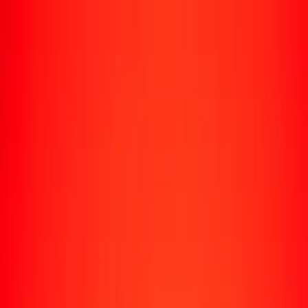
Enviar dinero
Envía dinero a más de 190 países
Formas de enviar
Envía dinero
Envía dinero en línea
Envía dinero con la app
Envía dinero en persona
Envía dinero por WhatsApp
Destinos populares
México
Colombia
India
República Dominicana
El Salvador