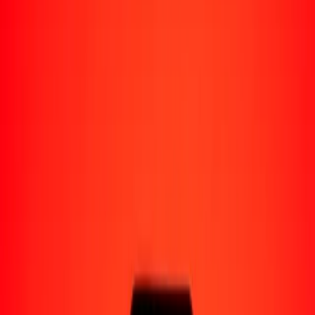
Perú
Regiones
África
Asia
Europa
América Latina
América del Norte
Oceanía
Formas de recibir
Recibe dinero
Depósito bancario
Retiro en efectivo
Billetera digital
Entrega a domicilio
Cajero automático
Rastrear una transferencia
Ubicaciones
Recursos