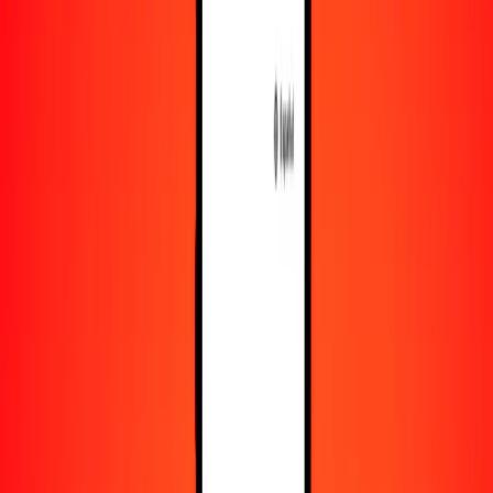
Recursos
Obtén más información sobre Ria Money Transfer,
incluyendo nuestros servicios y soporte.
Descarga la app
Inicia sesión
Regístrate
1,00 dólar estadounidense a paanga tongano hoy
Convierte USD a TOP al tipo de cambio actual
Cantidad
USD
Convertido a
TOP