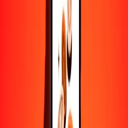
10,000
USD
23,781.41662
TOP
Convertir dólar estadounidense a paanga
USD
TOP
1
USD
2.37814
TOP
5
USD
11.89071
TOP
25
USD
59.45354
TOP
50
USD
118.90708
TOP
100
USD
237.81417
TOP
500
USD
1189.07083
TOP
1000
USD
2378.14166
TOP
10,000
USD
23,781.41662
TOP
Convertir paanga a dólar estadounidense
TOP
USD
1
TOP
0.42050
USD
5
TOP
2.10248
USD
25
TOP
10.51241
USD
50
TOP
21.02482
USD
100
TOP
42.04964
USD