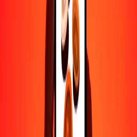
500
TOP
210.24820
USD
1000
TOP
420.49640
USD
10,000
TOP
4204.96397
USD
Por qué elegir Ria Money Transfer para enviar dinero
internacionalmente
Más de 35 años de experiencia confiable
Entrega rápida y conveniente
Envía dinero en pocos toques a más de 190 países con Ria.
Transferencias seguras en todo el mundo
Confía en nosotros: hemos realizado más de mil millones de
transferencias seguras.
Ayuda de personas reales