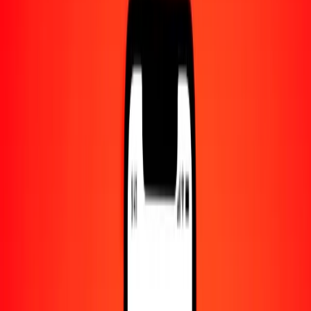
Centro de ayuda
Encuentra respuestas y soporte al cliente.
Servicios
Cambio de cheques, pago de facturas y más.
Empleo
Únete al equipo global de Ria.
Acerca de Ria
Descubre nuestra historia y propósito.