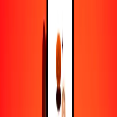
1,00 PHP = 0.62191844 SRD
peso filipino a dólar surinamés — Actualizado el 9 de agosto de
2026 12:00 a. m. UTC
Enviar dinero
Usamos el tipo de cambio interbancario solo como referencia.
Inicia sesión para ver los tipos de envío reales.
Tipos de cambio PHP a SRD hoy
Convertir peso filipino a dólar surinamés
Convertir dólar surinamés a peso filipino
PHP
SRD
1
PHP
0.62192
SRD
5
PHP
3.10959
SRD
25
PHP
15.54796
SRD
50
PHP
31.09592
SRD
100
PHP
62.19184
SRD
500
PHP
310.95922
SRD
1000
PHP
621.91844
SRD