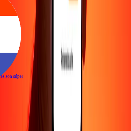
e
iones son súper