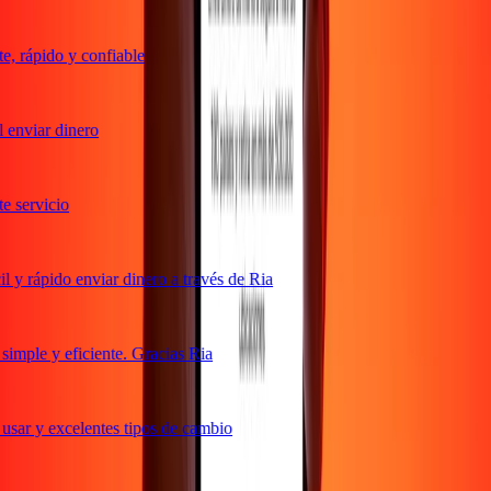
 rápido y confiable
enviar dinero
servicio
y rápido enviar dinero a través de Ria
mple y eficiente. Gracias Ria
sar y excelentes tipos de cambio