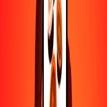
500
SRD
803.96394
PHP
1000
SRD
1607.92787
PHP
10,000
SRD
16,079.27872
PHP
Por qué elegir Ria Money Transfer para enviar dinero
internacionalmente
Más de 35 años de experiencia confiable
Entrega rápida y conveniente
Envía dinero en pocos toques a más de 190 países con Ria.
Transferencias seguras en todo el mundo
Confía en nosotros: hemos realizado más de mil millones de
transferencias seguras.
Ayuda de personas reales