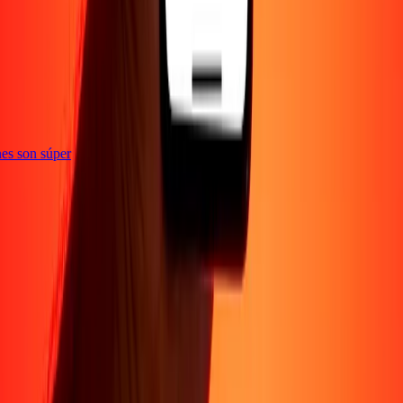
e
iones son súper
Empresa
Acerca de
Blog
Conviértete en agente
Conviértete en socio
digital
Conviértete en socio estratégico
Conviértete en
afiliado
Carreras
Corporativo
Promociones
Seguridad
Envía dinero en
línea
Transferencia internacional de dinero
Tasas de conversión
Soporte
Política de privacidad
Aviso de cookies
Términos y