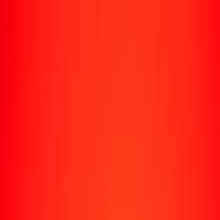
Enviar dinero
Envía dinero a más de 190 países
Formas de enviar
Envía dinero
Envía dinero en línea
Envía dinero con la app
Envía dinero en persona
Envía dinero por WhatsApp
Destinos populares
México
Colombia
India
República Dominicana
El Salvador