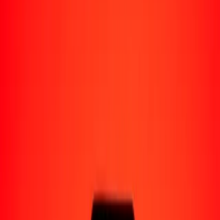
Perú
Regiones
África
Asia
Europa
América Latina
América del Norte
Oceanía
Formas de recibir
Recibe dinero
Depósito bancario
Retiro en efectivo
Billetera digital
Entrega a domicilio
Cajero automático
Rastrear una transferencia
Ubicaciones
Recursos