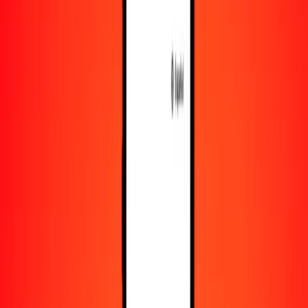
Recursos
Obtén más información sobre Ria Money Transfer,
incluyendo nuestros servicios y soporte.
Descarga la app
Inicia sesión
Regístrate
1,00 peso filipino a dólar surinamés hoy
Convierte PHP a SRD al tipo de cambio actual
Cantidad
PHP
Convertido a
SRD