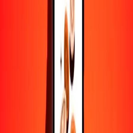
10,000
PHP
6219.18444
SRD
Convertir peso filipino a dólar surinamés
PHP
SRD
1
PHP
0.62192
SRD
5
PHP
3.10959
SRD
25
PHP
15.54796
SRD
50
PHP
31.09592
SRD
100
PHP
62.19184
SRD
500
PHP
310.95922
SRD
1000
PHP
621.91844
SRD
10,000
PHP
6219.18444
SRD
Convertir dólar surinamés a peso filipino
SRD
PHP
1
SRD
1.60793
PHP
5
SRD
8.03964
PHP
25
SRD
40.19820
PHP
50
SRD
80.39639
PHP
100
SRD
160.79279
PHP