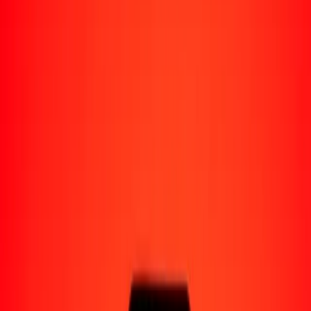
Perú
Regiones
África
Asia
Europa
América Latina
América del Norte
Oceanía
Formas de recibir
Recibe dinero
Depósito bancario
Retiro en efectivo
Billetera digital
Entrega a domicilio
Cajero automático
Rastrear una transferencia
Ubicaciones
Recursos