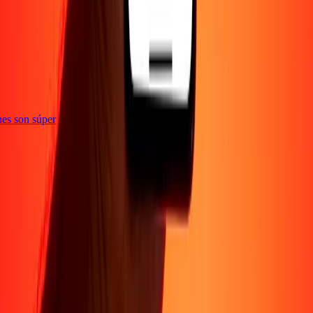
e
iones son súper
Empresa
Acerca de
Blog
Conviértete en agente
Conviértete en socio
digital
Conviértete en socio estratégico
Conviértete en
afiliado
Carreras
Corporativo
Promociones
Seguridad
Envía dinero en
línea
Transferencia internacional de dinero
Tasas de conversión
Soporte
Política de privacidad
Aviso de cookies
Términos y