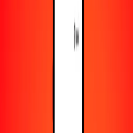
Recursos
Obtén más información sobre Ria Money Transfer,
incluyendo nuestros servicios y soporte.
Descarga la app
Inicia sesión
Regístrate
1,00 pataca macaense a dólar bermudeño hoy
Convierte MOP a BMD al tipo de cambio actual
Cantidad
MOP
Convertido a
BMD