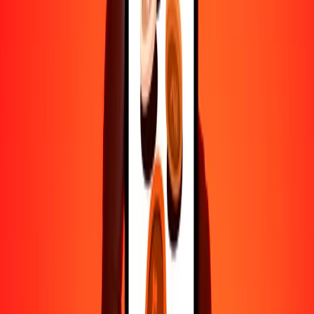
500
BMD
4040.46278
MOP
1000
BMD
8080.92557
MOP
10,000
BMD
80,809.25569
MOP
Por qué elegir Ria Money Transfer para enviar dinero
internacionalmente
Más de 35 años de experiencia confiable
Entrega rápida y conveniente
Envía dinero en pocos toques a más de 190 países con Ria.
Transferencias seguras en todo el mundo
Confía en nosotros: hemos realizado más de mil millones de
transferencias seguras.
Ayuda de personas reales