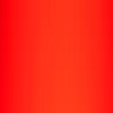
Enviar dinero
Envía dinero a más de 190 países
Formas de enviar
Envía dinero
Envía dinero en línea
Envía dinero con la app
Envía dinero en persona
Envía dinero por WhatsApp
Destinos populares
México
Colombia
India
República Dominicana
El Salvador