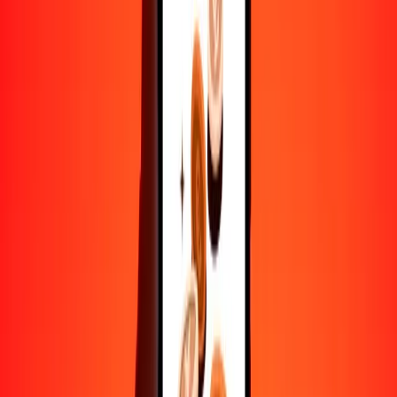
10,000
MOP
1237.48201
BMD
Convertir pataca de Macao a dólar de Bermudas
MOP
BMD
1
MOP
0.12375
BMD
5
MOP
0.61874
BMD
25
MOP
3.09371
BMD
50
MOP
6.18741
BMD
100
MOP
12.37482
BMD
500
MOP
61.87410
BMD
1000
MOP
123.74820
BMD
10,000
MOP
1237.48201
BMD
Convertir dólar de Bermudas a pataca de Macao
BMD
MOP
1
BMD
8.08093
MOP
5
BMD
40.40463
MOP
25
BMD
202.02314
MOP
50
BMD
404.04628
MOP
100
BMD
808.09256
MOP