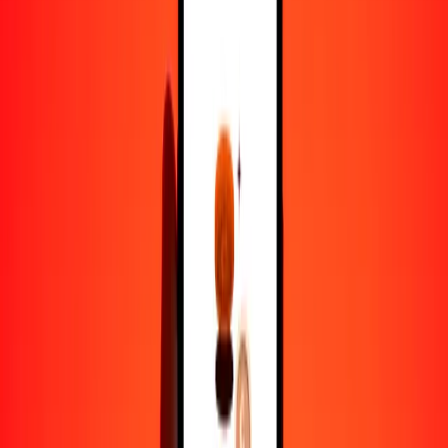
1,00 MOP = 0.12374820 BMD
pataca de Macao a dólar de Bermudas — Actualizado el 10 de
agosto de 2026 12:00 a. m. UTC
Enviar dinero
Usamos el tipo de cambio interbancario solo como referencia.
Inicia sesión para ver los tipos de envío reales.
Tipos de cambio MOP a BMD hoy
Convertir pataca de Macao a dólar de Bermudas
Convertir dólar de Bermudas a pataca de Macao
MOP
BMD
1
MOP
0.12375
BMD
5
MOP
0.61874
BMD
25
MOP
3.09371
BMD
50
MOP
6.18741
BMD
100
MOP
12.37482
BMD
500
MOP
61.87410
BMD
1000
MOP
123.74820
BMD