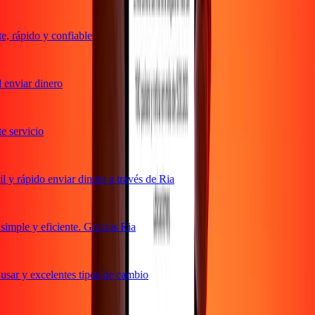
 rápido y confiable
enviar dinero
servicio
y rápido enviar dinero a través de Ria
mple y eficiente. Gracias Ria
sar y excelentes tipos de cambio