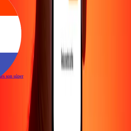
e
iones son súper