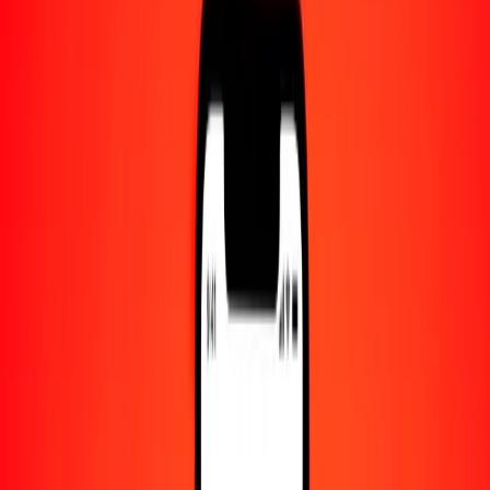
Centro de ayuda
Encuentra respuestas y soporte al cliente.
Servicios
Cambio de cheques, pago de facturas y más.
Empleo
Únete al equipo global de Ria.
Acerca de Ria
Descubre nuestra historia y propósito.