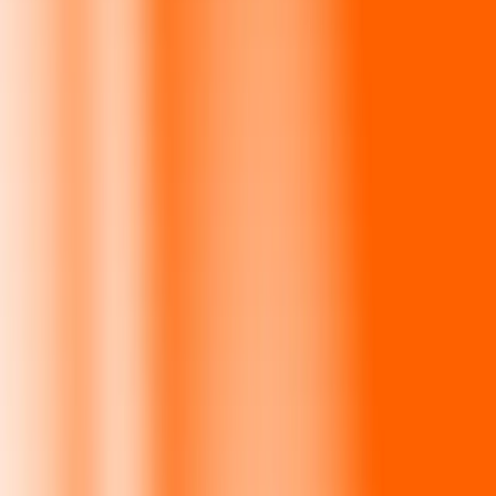
Centro de ayuda
Encuentra respuestas y soporte al cliente.
Servicios
Cambio de cheques, pago de facturas y más.
Empleo
Únete al equipo global de Ria.
Acerca de Ria
Descubre nuestra historia y propósito.