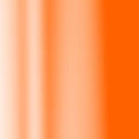
Recursos
Obtén más información sobre Ria Money Transfer,
incluyendo nuestros servicios y soporte.
Descarga la app
Inicia sesión
Regístrate
1,00 rupia esrilanquesa a corona noruega hoy
Convierte LKR a NOK al tipo de cambio actual
Cantidad
LKR
Convertido a
NOK