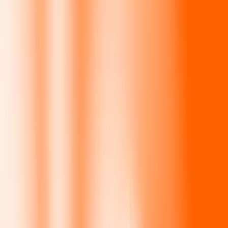
10,000
LKR
283.51334
NOK
Convertir rupia esrilanquesa a corona noruega
LKR
NOK
1
LKR
0.02835
NOK
5
LKR
0.14176
NOK
25
LKR
0.70878
NOK
50
LKR
1.41757
NOK
100
LKR
2.83513
NOK
500
LKR
14.17567
NOK
1000
LKR
28.35133
NOK
10,000
LKR
283.51334
NOK
Convertir corona noruega a rupia esrilanquesa
NOK
LKR
1
NOK
35.27171
LKR
5
NOK
176.35855
LKR
25
NOK
881.79273
LKR
50
NOK
1763.58546
LKR
100
NOK
3527.17093
LKR