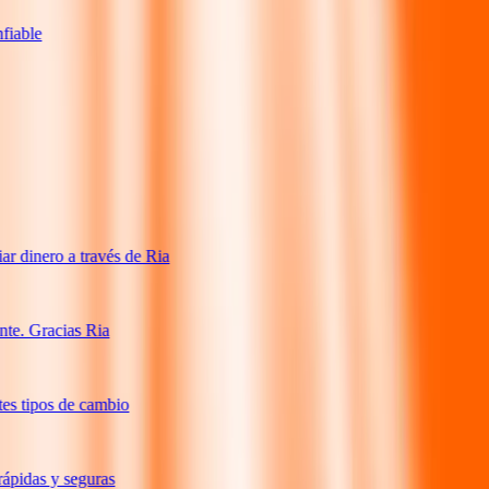
iable
 dinero a través de Ria
te. Gracias Ria
s tipos de cambio
pidas y seguras