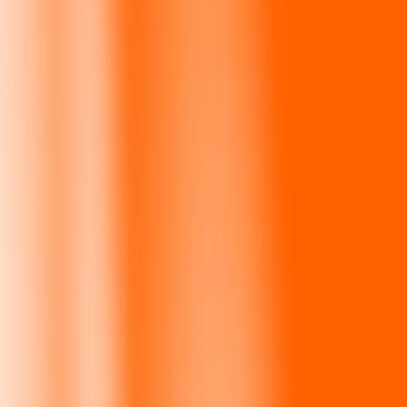
Perú
Regiones
África
Asia
Europa
América Latina
América del Norte
Oceanía
Formas de recibir
Recibe dinero
Depósito bancario
Retiro en efectivo
Billetera digital
Entrega a domicilio
Cajero automático
Rastrear una transferencia
Ubicaciones
Recursos