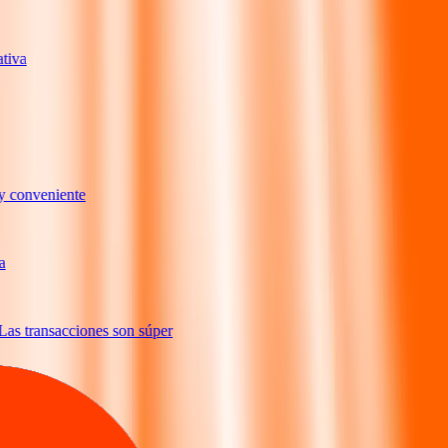
rmativa
muy conveniente
cia
. Las transacciones son súper
rmativa