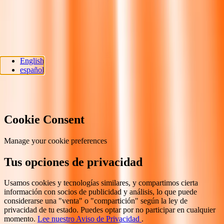
Síguenos
Ria Money Transfer.
NMLS ID#920968
. © 2026 Dandelion
English
Payments, Inc. Todos los derechos reservados.
español
Preferencias de cookies
Cookie Consent
Manage your cookie preferences
Tus opciones de privacidad
Usamos cookies y tecnologías similares, y compartimos cierta
información con socios de publicidad y análisis, lo que puede
considerarse una "venta" o "compartición" según la ley de
privacidad de tu estado. Puedes optar por no participar en cualquier
momento.
Lee nuestro Aviso de Privacidad
.