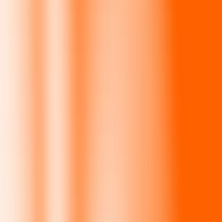
1,00 LKR = 0.02835133 NOK
rupia esrilanquesa a corona noruega — Actualizado el 8 de agosto
de 2026 12:00 a. m. UTC
Enviar dinero
Usamos el tipo de cambio interbancario solo como referencia.
Inicia sesión para ver los tipos de envío reales.
Tipos de cambio LKR a NOK hoy
Convertir rupia esrilanquesa a corona noruega
Convertir corona noruega a rupia esrilanquesa
LKR
NOK
1
LKR
0.02835
NOK
5
LKR
0.14176
NOK
25
LKR
0.70878
NOK
50
LKR
1.41757
NOK
100
LKR
2.83513
NOK
500
LKR
14.17567
NOK
1000
LKR
28.35133
NOK