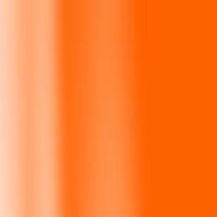
Enviar dinero
Envía dinero a más de 190 países
Formas de enviar
Envía dinero
Envía dinero en línea
Envía dinero con la app
Envía dinero en persona
Envía dinero por WhatsApp
Destinos populares
México
Colombia
India
República Dominicana
El Salvador