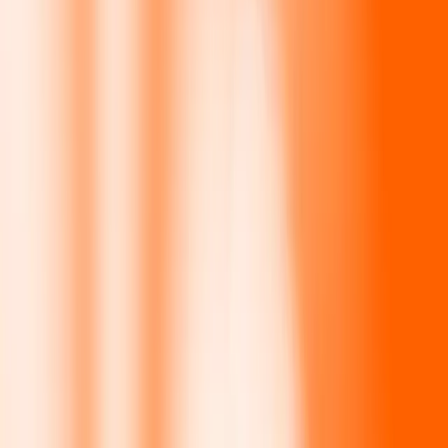
500
NOK
17,635.85464
LKR
1000
NOK
35,271.70928
LKR
10,000
NOK
352,717.09281
LKR
Por qué elegir Ria Money Transfer para enviar dinero
internacionalmente
Más de 35 años de experiencia confiable
Entrega rápida y conveniente
Envía dinero en pocos toques a más de 190 países con Ria.
Transferencias seguras en todo el mundo
Confía en nosotros: hemos realizado más de mil millones de
transferencias seguras.
Ayuda de personas reales