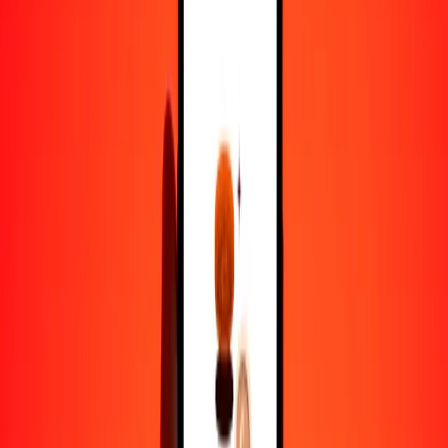
Convertido a
LKR
1,00 KYD = 404.51967761 LKR
dólar de las Islas Caimán a rupia esrilanquesa — Actualizado el 6 de
agosto de 2026 12:00 a. m. UTC
Enviar dinero
Usamos el tipo de cambio interbancario solo como referencia.
Inicia sesión para ver los tipos de envío reales.
Tipos de cambio KYD a LKR hoy
Convertir dólar de las Islas Caimán a rupia esrilanquesa
Convertir rupia esrilanquesa a dólar de las Islas Caimán
KYD
LKR
1
KYD
404.51968
LKR
5
KYD
2022.59839
LKR
25
KYD
10,112.99194
LKR
50
KYD
20,225.98388
LKR
100
KYD
40,451.96776
LKR