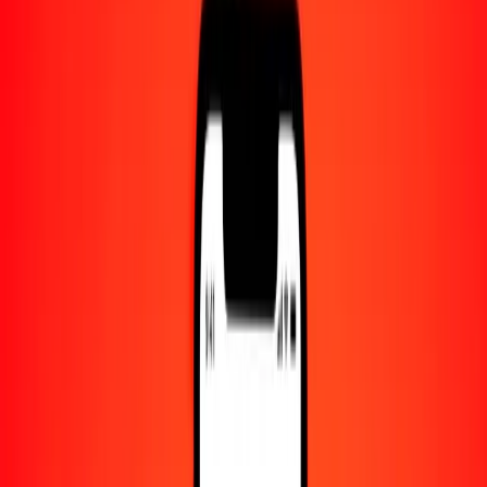
Centro de ayuda
Encuentra respuestas y soporte al cliente.
Servicios
Cambio de cheques, pago de facturas y más.
Empleo
Únete al equipo global de Ria.
Acerca de Ria
Descubre nuestra historia y propósito.