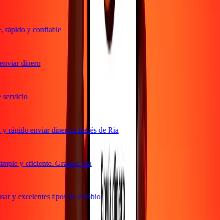
rápido y confiable
nviar dinero
ervicio
 rápido enviar dinero a través de Ria
ple y eficiente. Gracias Ria
ar y excelentes tipos de cambio