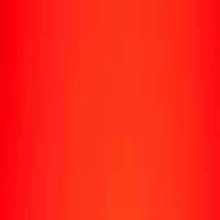
Enviar dinero
Envía dinero a más de 190 países
Formas de enviar
Envía dinero
Envía dinero en línea
Envía dinero con la app
Envía dinero en persona
Envía dinero por WhatsApp
Destinos populares
México
Colombia
India
República Dominicana
El Salvador