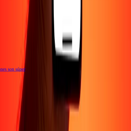
te
ciones son súper
Empresa
Acerca de
Blog
Conviértete en agente
Conviértete en socio
digital
Conviértete en socio estratégico
Conviértete en
afiliado
Carreras
Corporativo
Promociones
Seguridad
Envía dinero en
línea
Transferencia internacional de dinero
Tasas de conversión