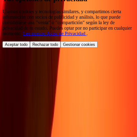
Usamos cookies y tecnologías similares, y compartimos cierta
información con socios de publicidad y análisis, lo que puede
considerarse una "venta" o "compartición" según la ley de
privacidad de tu estado. Puedes optar por no participar en cualquier
momento.
Lee nuestro Aviso de Privacidad
.
Aceptar todo
Rechazar todo
Gestionar cookies