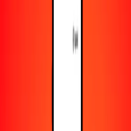
Recursos
Obtén más información sobre Ria Money Transfer,
incluyendo nuestros servicios y soporte.
Descarga la app
Inicia sesión
Regístrate
1,00 dólar de las Islas Caimán a rupia esrilanquesa
hoy
Convierte KYD a LKR al tipo de cambio actual
Cantidad
KYD