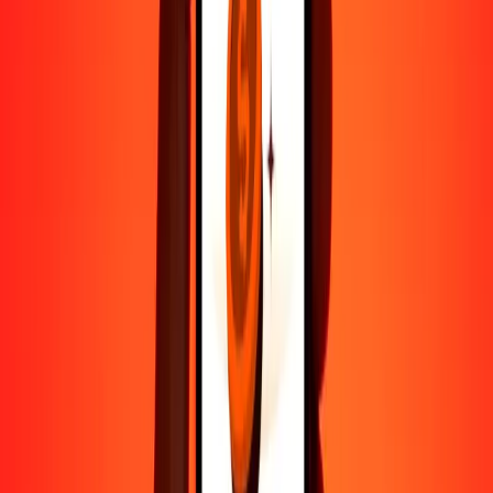
Ayuda de personas reales
Contacta a nuestro equipo de soporte 24/7 cuando lo necesites.
4.8 ★ en Play Store
Hazlo todo con la app de Ria
Envía dinero a más de 200 países, rastrea transferencias, guarda
destinatarios, encuentra sucursales cercanas y mucho más. Descarga
la app para comenzar.
Descarga la app
4.8 ★ en Play Store
Transferencias confiables desde hace 38+ años EN TODO EL
MUNDO
Lo que dicen nuestros clientes de Ria