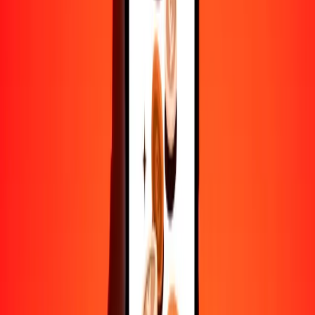
500
KYD
202,259.83881
LKR
1000
KYD
404,519.67761
LKR
10,000
KYD
4,045,196.77613
LKR
Convertir dólar de las Islas Caimán a rupia
esrilanquesa
KYD
LKR
1
KYD
404.51968
LKR
5
KYD
2022.59839
LKR
25
KYD
10,112.99194
LKR
50
KYD
20,225.98388
LKR
100
KYD
40,451.96776
LKR
500
KYD
202,259.83881
LKR
1000
KYD
404,519.67761
LKR
10,000
KYD
4,045,196.77613
LKR
Convertir rupia esrilanquesa a dólar de las Islas
Caimán
LKR
KYD
1
LKR
0.00247
KYD