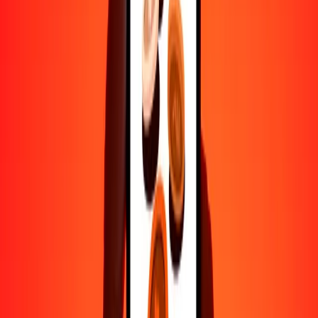
5
LKR
0.01236
KYD
25
LKR
0.06180
KYD
50
LKR
0.12360
KYD
100
LKR
0.24721
KYD
500
LKR
1.23603
KYD
1000
LKR
2.47207
KYD
10,000
LKR
24.72068
KYD
Por qué elegir Ria Money Transfer para enviar dinero
internacionalmente
Más de 35 años de experiencia confiable
Entrega rápida y conveniente
Envía dinero en pocos toques a más de 190 países con Ria.
Transferencias seguras en todo el mundo
Confía en nosotros: hemos realizado más de mil millones de
transferencias seguras.