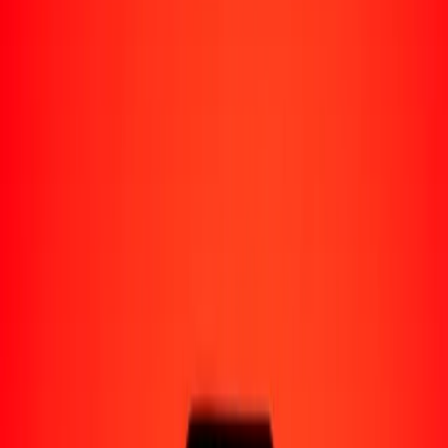
Perú
Regiones
África
Asia
Europa
América Latina
América del Norte
Oceanía
Formas de recibir
Recibe dinero
Depósito bancario
Retiro en efectivo
Billetera digital
Entrega a domicilio
Cajero automático
Rastrear una transferencia
Ubicaciones
Recursos