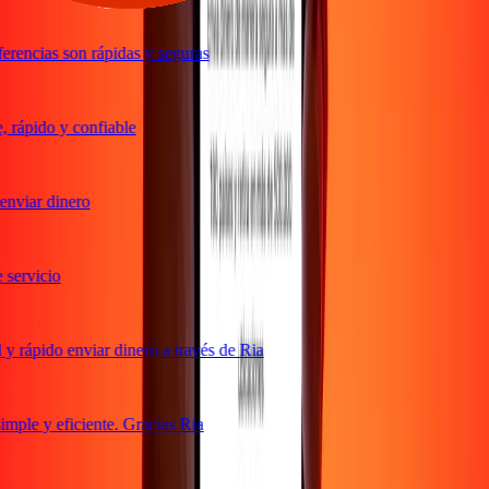
rencias son rápidas y seguras
rápido y confiable
nviar dinero
ervicio
 rápido enviar dinero a través de Ria
ple y eficiente. Gracias Ria