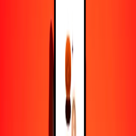
1,00 JPY = 0.55401066 KGS
yen a som — Actualizado el 10 de agosto de 2026 12:00 a. m. UTC
Enviar dinero
Usamos el tipo de cambio interbancario solo como referencia.
Inicia sesión para ver los tipos de envío reales.
Tipos de cambio JPY a KGS hoy
Convertir yen a som
Convertir som a yen
JPY
KGS
1
JPY
0.55401
KGS
5
JPY
2.77005
KGS
25
JPY
13.85027
KGS
50
JPY
27.70053
KGS
100
JPY
55.40107
KGS
500
JPY
277.00533
KGS
1000
JPY
554.01066
KGS
10,000
JPY
5540.10657
KGS