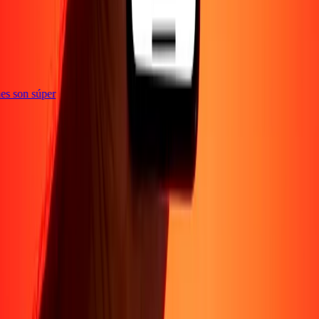
iones son súper
Empresa
Acerca de
Blog
Conviértete en agente
Conviértete en socio
digital
Conviértete en socio estratégico
Conviértete en
afiliado
Carreras
Corporativo
Promociones
Seguridad
Envía dinero en
línea
Transferencia internacional de dinero
Tasas de conversión
Soporte
Política de privacidad
Aviso de cookies
Términos y
condiciones
Resolución de errores
Presentar una
reclamación
Conciencia sobre fraude
Centro de ayuda
Declaración de