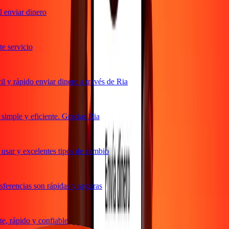
enviar dinero
 servicio
y rápido enviar dinero a través de Ria
mple y eficiente. Gracias Ria
sar y excelentes tipos de cambio
erencias son rápidas y seguras
, rápido y confiable