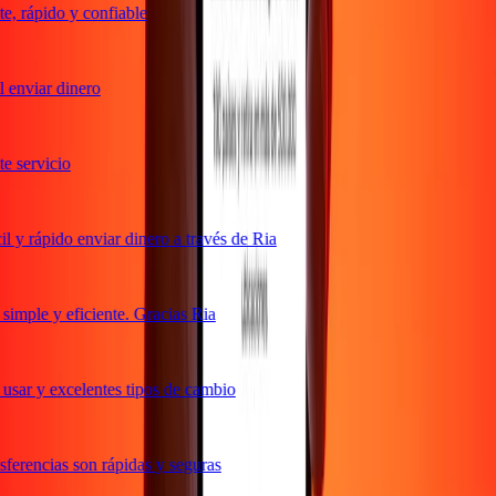
, rápido y confiable
enviar dinero
 servicio
y rápido enviar dinero a través de Ria
mple y eficiente. Gracias Ria
sar y excelentes tipos de cambio
erencias son rápidas y seguras