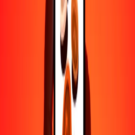
10,000
KGS
18,050.19430
JPY
Por qué elegir Ria Money Transfer para enviar dinero
internacionalmente
Más de 35 años de experiencia confiable
Entrega rápida y conveniente
Envía dinero en pocos toques a más de 190 países con Ria.
Transferencias seguras en todo el mundo
Confía en nosotros: hemos realizado más de mil millones de
transferencias seguras.
Ayuda de personas reales
Contacta a nuestro equipo de soporte 24/7 cuando lo necesites.