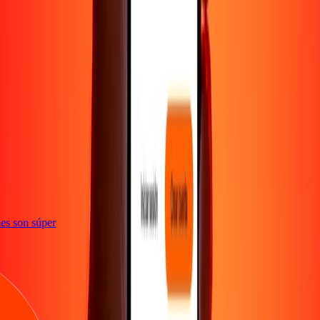
e
iones son súper