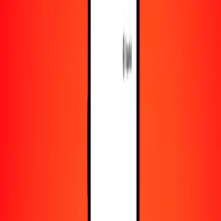
Recursos
Obtén más información sobre Ria Money Transfer,
incluyendo nuestros servicios y soporte.
Descarga la app
Inicia sesión
Regístrate
1,00 yen japonés a som kirguís hoy
Convierte JPY a KGS al tipo de cambio actual
Cantidad
JPY
Convertido a
KGS