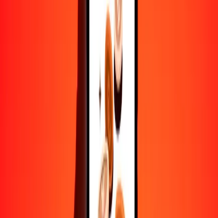
Convertir yen a som
JPY
KGS
1
JPY
0.55401
KGS
5
JPY
2.77005
KGS
25
JPY
13.85027
KGS
50
JPY
27.70053
KGS
100
JPY
55.40107
KGS
500
JPY
277.00533
KGS
1000
JPY
554.01066
KGS
10,000
JPY
5540.10657
KGS
Convertir som a yen
KGS
JPY
1
KGS
1.80502
JPY
5
KGS
9.02510
JPY
25
KGS
45.12549
JPY
50
KGS
90.25097
JPY
100
KGS
180.50194
JPY
500
KGS
902.50972
JPY
1000
KGS
1805.01943
JPY