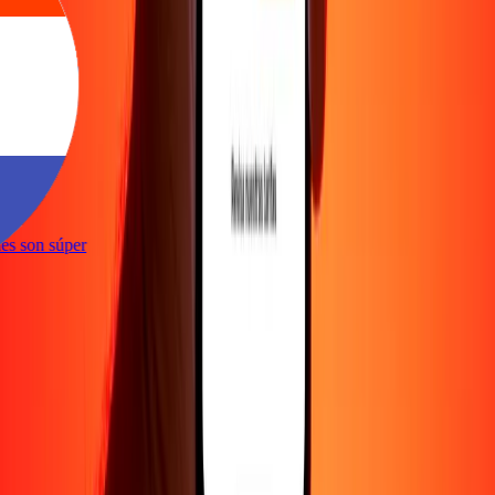
e
iones son súper
e