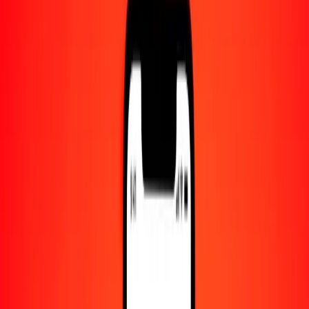
Centro de ayuda
Encuentra respuestas y soporte al cliente.
Servicios
Cambio de cheques, pago de facturas y más.
Empleo
Únete al equipo global de Ria.
Acerca de Ria
Descubre nuestra historia y propósito.