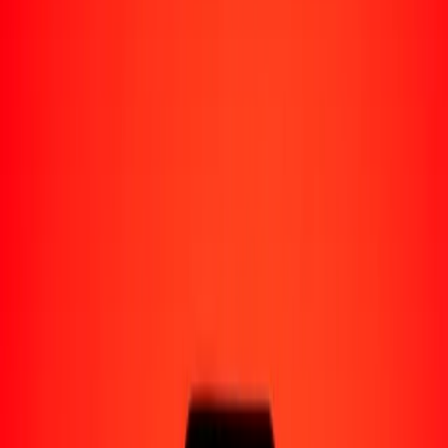
Perú
Regiones
África
Asia
Europa
América Latina
América del Norte
Oceanía
Formas de recibir
Recibe dinero
Depósito bancario
Retiro en efectivo
Billetera digital
Entrega a domicilio
Cajero automático
Rastrear una transferencia
Ubicaciones
Recursos