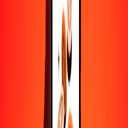
10,000
JOD
25,246.82652
AWG
Convertir dinar jordano a florín arubeño
JOD
AWG
1
JOD
2.52468
AWG
5
JOD
12.62341
AWG
25
JOD
63.11707
AWG
50
JOD
126.23413
AWG
100
JOD
252.46827
AWG
500
JOD
1262.34133
AWG
1000
JOD
2524.68265
AWG
10,000
JOD
25,246.82652
AWG
Convertir florín arubeño a dinar jordano
AWG
JOD
1
AWG
0.39609
JOD
5
AWG
1.98045
JOD
25
AWG
9.90223
JOD
50
AWG
19.80447
JOD
100
AWG
39.60894
JOD