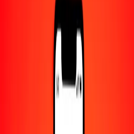
Centro de ayuda
Encuentra respuestas y soporte al cliente.
Servicios
Cambio de cheques, pago de facturas y más.
Empleo
Únete al equipo global de Ria.
Acerca de Ria
Descubre nuestra historia y propósito.