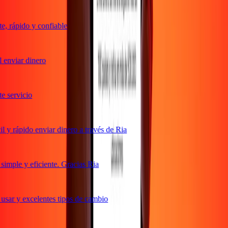
 rápido y confiable
enviar dinero
servicio
y rápido enviar dinero a través de Ria
mple y eficiente. Gracias Ria
sar y excelentes tipos de cambio