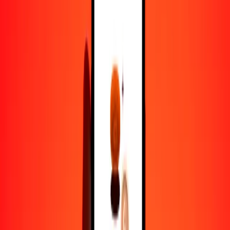
1,00 JOD = 2.52468265 AWG
dinar jordano a florín arubeño — Actualizado el 8 de agosto de
2026 12:00 a. m. UTC
Enviar dinero
Usamos el tipo de cambio interbancario solo como referencia.
Inicia sesión para ver los tipos de envío reales.
Tipos de cambio JOD a AWG hoy
Convertir dinar jordano a florín arubeño
Convertir florín arubeño a dinar jordano
JOD
AWG
1
JOD
2.52468
AWG
5
JOD
12.62341
AWG
25
JOD
63.11707
AWG
50
JOD
126.23413
AWG
100
JOD
252.46827
AWG
500
JOD
1262.34133
AWG
1000
JOD
2524.68265
AWG