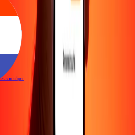
e
iones son súper