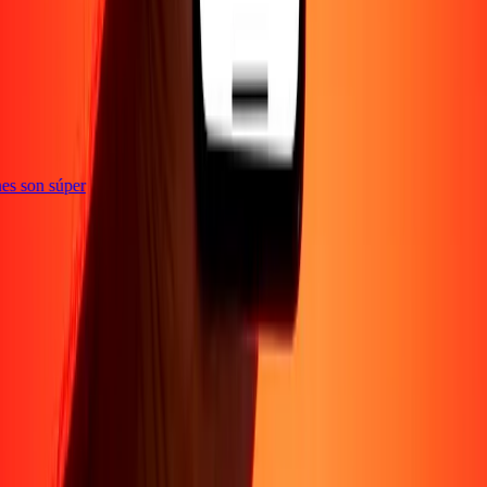
e
iones son súper
Empresa
Acerca de
Blog
Conviértete en agente
Conviértete en socio
digital
Conviértete en socio estratégico
Conviértete en
afiliado
Carreras
Corporativo
Promociones
Seguridad
Envía dinero en
línea
Transferencia internacional de dinero
Tasas de conversión
Soporte
Política de privacidad
Aviso de cookies
Términos y