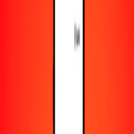
Recursos
Obtén más información sobre Ria Money Transfer,
incluyendo nuestros servicios y soporte.
Descarga la app
Inicia sesión
Regístrate
1,00 dinar jordano a florín arubeño hoy
Convierte JOD a AWG al tipo de cambio actual
Cantidad
JOD
Convertido a
AWG