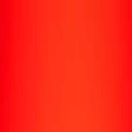
Enviar dinero
Envía dinero a más de 190 países
Formas de enviar
Envía dinero
Envía dinero en línea
Envía dinero con la app
Envía dinero en persona
Envía dinero por WhatsApp
Destinos populares
México
Colombia
India
República Dominicana
El Salvador