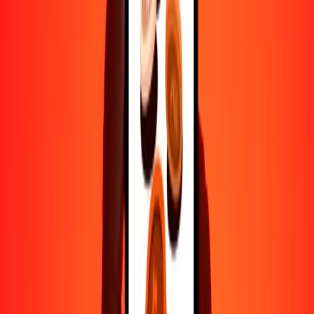
500
AWG
198.04469
JOD
1000
AWG
396.08939
JOD
10,000
AWG
3960.89385
JOD
Por qué elegir Ria Money Transfer para enviar dinero
internacionalmente
Más de 35 años de experiencia confiable
Entrega rápida y conveniente
Envía dinero en pocos toques a más de 190 países con Ria.
Transferencias seguras en todo el mundo
Confía en nosotros: hemos realizado más de mil millones de
transferencias seguras.
Ayuda de personas reales