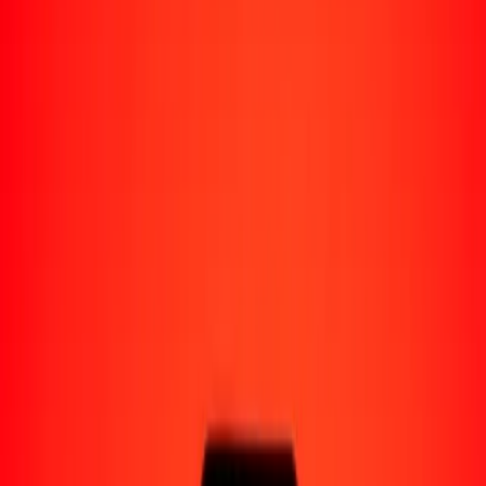
Perú
Regiones
África
Asia
Europa
América Latina
América del Norte
Oceanía
Formas de recibir
Recibe dinero
Depósito bancario
Retiro en efectivo
Billetera digital
Entrega a domicilio
Cajero automático
Rastrear una transferencia
Ubicaciones
Recursos