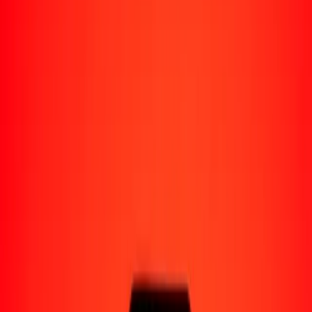
Perú
Regiones
África
Asia
Europa
América Latina
América del Norte
Oceanía
Formas de recibir
Recibe dinero
Depósito bancario
Retiro en efectivo
Billetera digital
Entrega a domicilio
Cajero automático
Rastrear una transferencia
Ubicaciones
Recursos