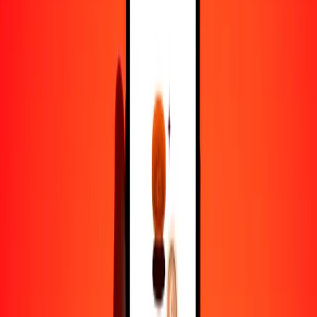
Convertido a
XAF
1,00 GMD = 7.63744262 XAF
dalasi a franco CFA de África Central — Actualizado el 8 de agosto
de 2026 12:00 a. m. UTC
Enviar dinero
Usamos el tipo de cambio interbancario solo como referencia.
Inicia sesión para ver los tipos de envío reales.
Tipos de cambio GMD a XAF hoy
Convertir dalasi a franco CFA de África Central
Convertir franco CFA de África Central a dalasi
GMD
XAF
1
GMD
7.63744
XAF
5
GMD
38.18721
XAF
25
GMD
190.93607
XAF
50
GMD
381.87213
XAF
100
GMD
763.74426
XAF