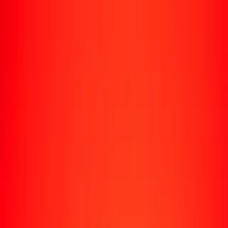
Enviar dinero
Envía dinero a más de 190 países
Formas de enviar
Envía dinero
Envía dinero en línea
Envía dinero con la app
Envía dinero en persona
Envía dinero por WhatsApp
Destinos populares
México
Colombia
India
República Dominicana
El Salvador