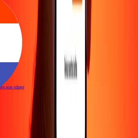
e
iones son súper