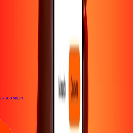
e
iones son súper