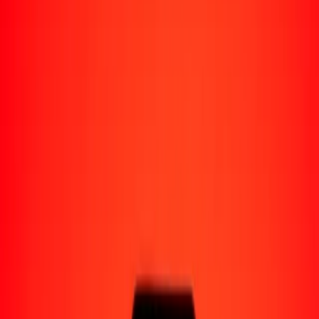
Perú
Regiones
África
Asia
Europa
América Latina
América del Norte
Oceanía
Formas de recibir
Recibe dinero
Depósito bancario
Retiro en efectivo
Billetera digital
Entrega a domicilio
Cajero automático
Rastrear una transferencia
Ubicaciones
Recursos