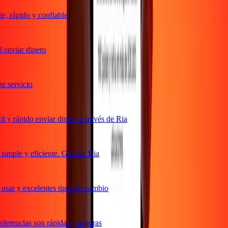
, rápido y confiable
enviar dinero
 servicio
y rápido enviar dinero a través de Ria
mple y eficiente. Gracias Ria
sar y excelentes tipos de cambio
erencias son rápidas y seguras