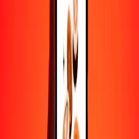
Convertir dalasi a sol peruano
GMD
PEN
1
GMD
0.04550
PEN
5
GMD
0.22749
PEN
25
GMD
1.13744
PEN
50
GMD
2.27487
PEN
100
GMD
4.54974
PEN
500
GMD
22.74872
PEN
1000
GMD
45.49743
PEN
10,000
GMD
454.97430
PEN
Convertir sol peruano a dalasi
PEN
GMD
1
PEN
21.97926
GMD
5
PEN
109.89632
GMD
25
PEN
549.48159
GMD
50
PEN
1098.96317
GMD
100
PEN
2197.92634
GMD
500
PEN
10,989.63172
GMD