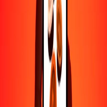
1000
PEN
21,979.26344
GMD
10,000
PEN
219,792.63444
GMD
Por qué elegir Ria Money Transfer para enviar dinero
internacionalmente
Más de 35 años de experiencia confiable
Entrega rápida y conveniente
Envía dinero en pocos toques a más de 190 países con Ria.
Transferencias seguras en todo el mundo
Confía en nosotros: hemos realizado más de mil millones de
transferencias seguras.
Ayuda de personas reales
Contacta a nuestro equipo de soporte 24/7 cuando lo necesites.