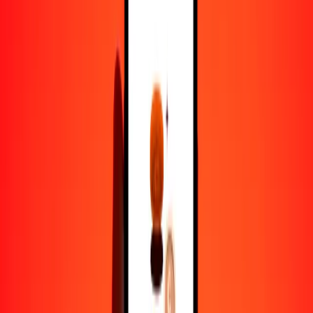
1,00 GMD = 0.04549743 PEN
dalasi a sol peruano — Actualizado el 6 de agosto de 2026 12:00
a. m. UTC
Enviar dinero
Usamos el tipo de cambio interbancario solo como referencia.
Inicia sesión para ver los tipos de envío reales.
Tipos de cambio GMD a PEN hoy
Convertir dalasi a sol peruano
Convertir sol peruano a dalasi
GMD
PEN
1
GMD
0.04550
PEN
5
GMD
0.22749
PEN
25
GMD
1.13744
PEN
50
GMD
2.27487
PEN
100
GMD
4.54974
PEN
500
GMD
22.74872
PEN
1000
GMD
45.49743
PEN
10,000
GMD
454.97430
PEN