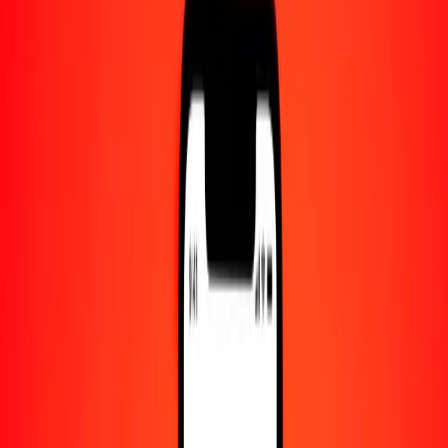
Centro de ayuda
Encuentra respuestas y soporte al cliente.
Servicios
Cambio de cheques, pago de facturas y más.
Empleo
Únete al equipo global de Ria.
Acerca de Ria
Descubre nuestra historia y propósito.