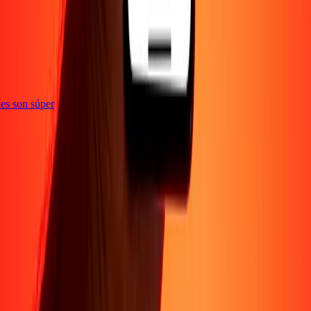
e
iones son súper
Empresa
Acerca de
Blog
Conviértete en agente
Conviértete en socio
digital
Conviértete en socio estratégico
Conviértete en
afiliado
Carreras
Corporativo
Promociones
Seguridad
Envía dinero en
línea
Transferencia internacional de dinero
Tasas de conversión
Soporte
Política de privacidad
Aviso de cookies
Términos y
condiciones
Resolución de errores
Presentar una