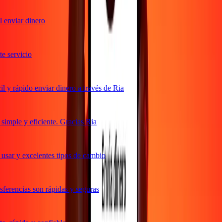
enviar dinero
 servicio
y rápido enviar dinero a través de Ria
mple y eficiente. Gracias Ria
sar y excelentes tipos de cambio
erencias son rápidas y seguras