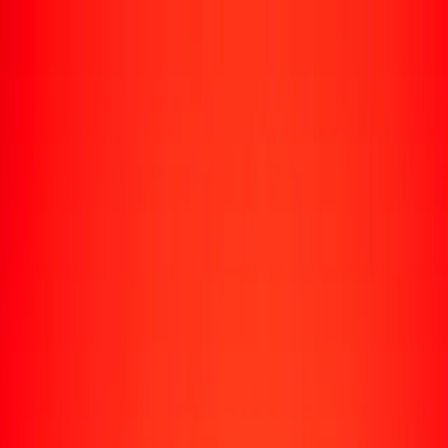
Enviar dinero
Envía dinero a más de 190 países
Formas de enviar
Envía dinero
Envía dinero en línea
Envía dinero con la app
Envía dinero en persona
Envía dinero por WhatsApp
Destinos populares
México
Colombia
India
República Dominicana
El Salvador