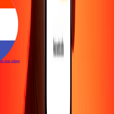
e
iones son súper