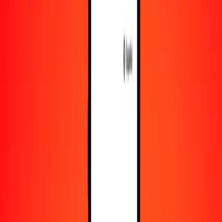
Recursos
Obtén más información sobre Ria Money Transfer,
incluyendo nuestros servicios y soporte.
Descarga la app
Inicia sesión
Regístrate
1,00 dalasi gambiano a sol peruano hoy
Convierte GMD a PEN al tipo de cambio actual
Cantidad
GMD
Convertido a
PEN