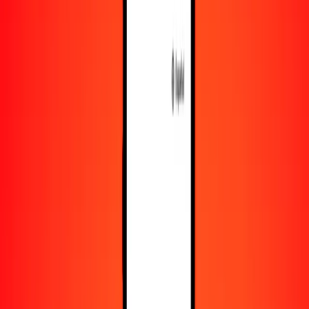
Recursos
Obtén más información sobre Ria Money Transfer,
incluyendo nuestros servicios y soporte.
Descarga la app
Inicia sesión
Regístrate
1,00 dalasi gambiano a corona noruega hoy
Convierte GMD a NOK al tipo de cambio actual
Cantidad
GMD
Convertido a
NOK