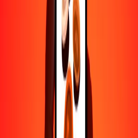
1000
NOK
7779.03066
GMD
10,000
NOK
77,790.30660
GMD
Por qué elegir Ria Money Transfer para enviar dinero
internacionalmente
Más de 35 años de experiencia confiable
Entrega rápida y conveniente
Envía dinero en pocos toques a más de 190 países con Ria.
Transferencias seguras en todo el mundo
Confía en nosotros: hemos realizado más de mil millones de
transferencias seguras.
Ayuda de personas reales
Contacta a nuestro equipo de soporte 24/7 cuando lo necesites.