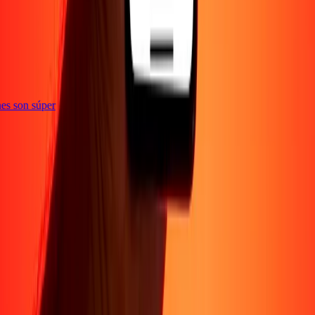
e
iones son súper
Empresa
Acerca de
Blog
Conviértete en agente
Conviértete en socio
digital
Conviértete en socio estratégico
Conviértete en
afiliado
Carreras
Corporativo
Promociones
Seguridad
Envía dinero en
línea
Transferencia internacional de dinero
Tasas de conversión
Soporte
Política de privacidad
Aviso de cookies
Términos y
condiciones
Resolución de errores
Presentar una