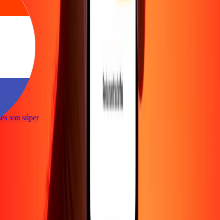
e
iones son súper