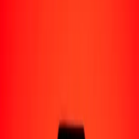
Perú
Regiones
África
Asia
Europa
América Latina
América del Norte
Oceanía
Formas de recibir
Recibe dinero
Depósito bancario
Retiro en efectivo
Billetera digital
Entrega a domicilio
Cajero automático
Rastrear una transferencia
Ubicaciones
Recursos