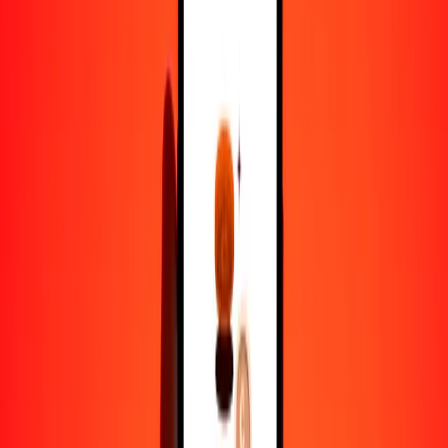
1,00 GMD = 0.12855072 NOK
dalasi a corona noruega — Actualizado el 7 de agosto de 2026
12:00 a. m. UTC
Enviar dinero
Usamos el tipo de cambio interbancario solo como referencia.
Inicia sesión para ver los tipos de envío reales.
Tipos de cambio GMD a NOK hoy
Convertir dalasi a corona noruega
Convertir corona noruega a dalasi
GMD
NOK
1
GMD
0.12855
NOK
5
GMD
0.64275
NOK
25
GMD
3.21377
NOK
50
GMD
6.42754
NOK
100
GMD
12.85507
NOK
500
GMD
64.27536
NOK
1000
GMD
128.55072
NOK
10,000
GMD
1285.50721
NOK