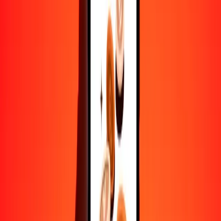
Convertir dalasi a corona noruega
GMD
NOK
1
GMD
0.12855
NOK
5
GMD
0.64275
NOK
25
GMD
3.21377
NOK
50
GMD
6.42754
NOK
100
GMD
12.85507
NOK
500
GMD
64.27536
NOK
1000
GMD
128.55072
NOK
10,000
GMD
1285.50721
NOK
Convertir corona noruega a dalasi
NOK
GMD
1
NOK
7.77903
GMD
5
NOK
38.89515
GMD
25
NOK
194.47577
GMD
50
NOK
388.95153
GMD
100
NOK
777.90307
GMD
500
NOK
3889.51533
GMD