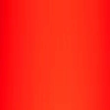
Enviar dinero
Envía dinero a más de 190 países
Formas de enviar
Envía dinero
Envía dinero en línea
Envía dinero con la app
Envía dinero en persona
Envía dinero por WhatsApp
Destinos populares
México
Colombia
India
República Dominicana
El Salvador