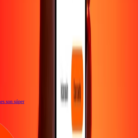
e
iones son súper