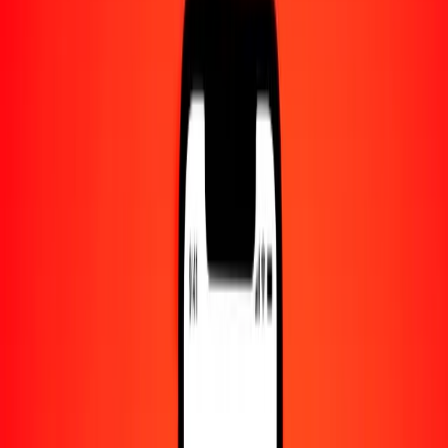
Centro de ayuda
Encuentra respuestas y soporte al cliente.
Servicios
Cambio de cheques, pago de facturas y más.
Empleo
Únete al equipo global de Ria.
Acerca de Ria
Descubre nuestra historia y propósito.