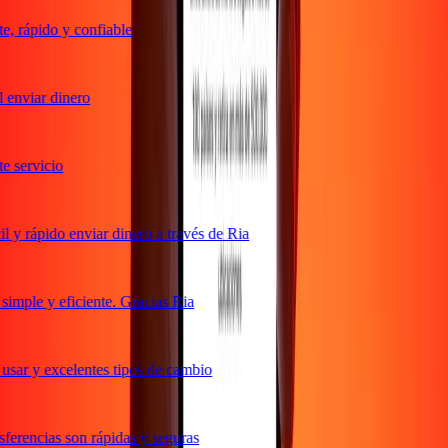
, rápido y confiable
enviar dinero
 servicio
y rápido enviar dinero a través de Ria
mple y eficiente. Gracias Ria
sar y excelentes tipos de cambio
erencias son rápidas y seguras