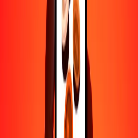
500
DZD
2.79314
GIP
1000
DZD
5.58628
GIP
10,000
DZD
55.86282
GIP
Por qué elegir Ria Money Transfer para enviar dinero
internacionalmente
Más de 35 años de experiencia confiable
Entrega rápida y conveniente
Envía dinero en pocos toques a más de 190 países con Ria.
Transferencias seguras en todo el mundo
Confía en nosotros: hemos realizado más de mil millones de
transferencias seguras.
Ayuda de personas reales