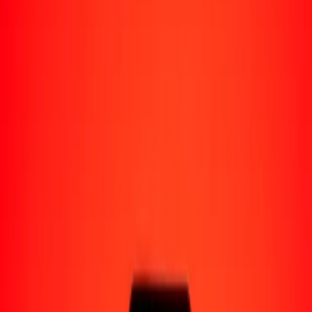
Perú
Regiones
África
Asia
Europa
América Latina
América del Norte
Oceanía
Formas de recibir
Recibe dinero
Depósito bancario
Retiro en efectivo
Billetera digital
Entrega a domicilio
Cajero automático
Rastrear una transferencia
Ubicaciones
Recursos