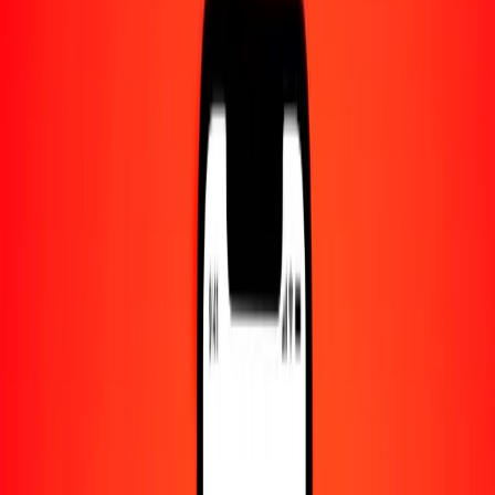
Centro de ayuda
Encuentra respuestas y soporte al cliente.
Servicios
Cambio de cheques, pago de facturas y más.
Empleo
Únete al equipo global de Ria.
Acerca de Ria
Descubre nuestra historia y propósito.