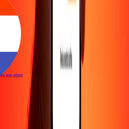
e
iones son súper