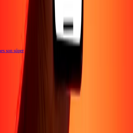
e
iones son súper
Empresa
Acerca de
Blog
Conviértete en agente
Conviértete en socio
digital
Conviértete en socio estratégico
Conviértete en
afiliado
Carreras
Corporativo
Promociones
Seguridad
Envía dinero en
línea
Transferencia internacional de dinero
Tasas de conversión
Soporte
Política de privacidad
Aviso de cookies
Términos y