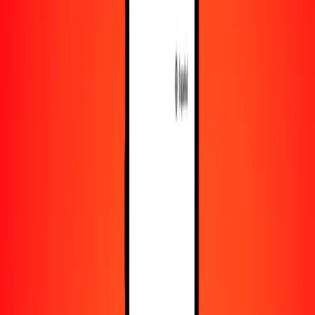
Recursos
Obtén más información sobre Ria Money Transfer,
incluyendo nuestros servicios y soporte.
Descarga la app
Inicia sesión
Regístrate
1,00 libra gibraltareña a dinar argelino hoy
Convierte GIP a DZD al tipo de cambio actual
Cantidad
GIP
Convertido a
DZD