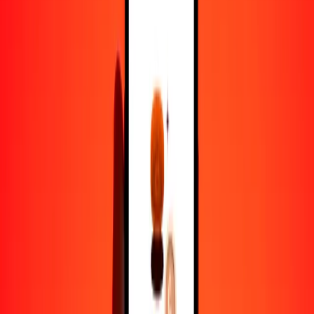
1,00 GIP = 179.00992298 DZD
libra gibraltareña a dinar argelino — Actualizado el 7 de agosto de
2026 12:00 a. m. UTC
Enviar dinero
Usamos el tipo de cambio interbancario solo como referencia.
Inicia sesión para ver los tipos de envío reales.
Tipos de cambio GIP a DZD hoy
Convertir libra gibraltareña a dinar argelino
Convertir dinar argelino a libra gibraltareña
GIP
DZD
1
GIP
179.00992
DZD
5
GIP
895.04961
DZD
25
GIP
4475.24807
DZD
50
GIP
8950.49615
DZD
100
GIP
17,900.99230
DZD
500
GIP
89,504.96149
DZD
1000
GIP
179,009.92298
DZD