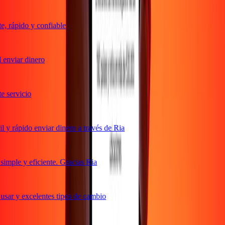
 rápido y confiable
enviar dinero
servicio
y rápido enviar dinero a través de Ria
mple y eficiente. Gracias Ria
sar y excelentes tipos de cambio