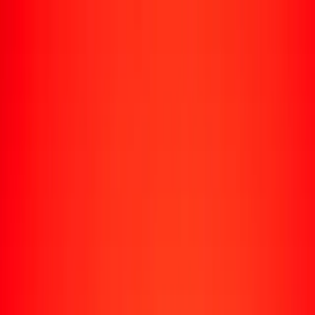
Enviar dinero
Envía dinero a más de 190 países
Formas de enviar
Envía dinero
Envía dinero en línea
Envía dinero con la app
Envía dinero en persona
Envía dinero por WhatsApp
Destinos populares
México
Colombia
India
República Dominicana
El Salvador