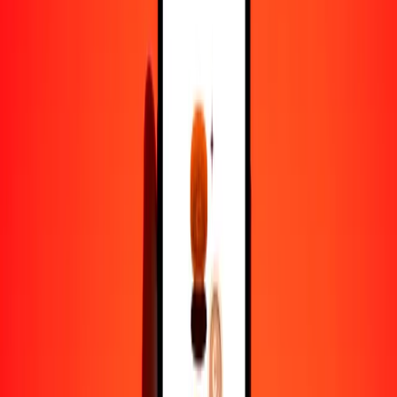
1,00 GGP = 2832.20621218 MMK
GGP a kiat — Actualizado el 8 de agosto de 2026 12:00 a. m. UTC
Enviar dinero
Usamos el tipo de cambio interbancario solo como referencia.
Inicia sesión para ver los tipos de envío reales.
Tipos de cambio GGP a MMK hoy
Convertir GGP a kiat
Convertir kiat a GGP
GGP
MMK
1
GGP
2832.20621
MMK
5
GGP
14,161.03106
MMK
25
GGP
70,805.15530
MMK
50
GGP
141,610.31061
MMK
100
GGP
283,220.62122
MMK
500
GGP
1,416,103.10609
MMK
1000
GGP
2,832,206.21218
MMK
10,000
GGP
28,322,062.12182
MMK