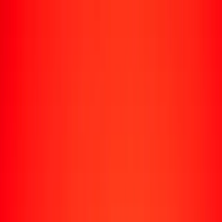
Enviar dinero
Envía dinero a más de 190 países
Formas de enviar
Envía dinero
Envía dinero en línea
Envía dinero con la app
Envía dinero en persona
Envía dinero por WhatsApp
Destinos populares
México
Colombia
India
República Dominicana
El Salvador