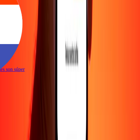
e
iones son súper
e