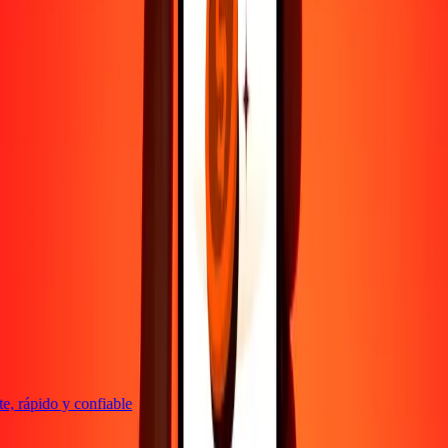
4.8 ★ en Play Store
Hazlo todo con la app de Ria
Envía dinero a más de 200 países, rastrea transferencias, guarda
destinatarios, encuentra sucursales cercanas y mucho más. Descarga
la app para comenzar.
Descarga la app
4.8 ★ en Play Store
Transferencias confiables desde hace 38+ años EN TODO EL
MUNDO
Lo que dicen nuestros clientes de Ria
 rápido y confiable