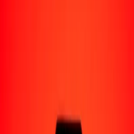
Perú
Regiones
África
Asia
Europa
América Latina
América del Norte
Oceanía
Formas de recibir
Recibe dinero
Depósito bancario
Retiro en efectivo
Billetera digital
Entrega a domicilio
Cajero automático
Rastrear una transferencia
Ubicaciones
Recursos