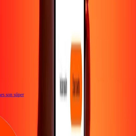
e
iones son súper