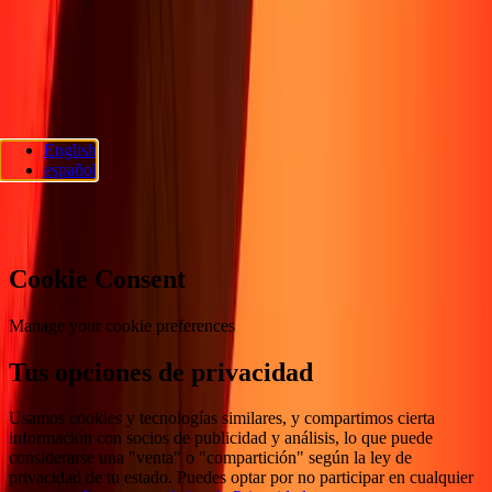
accesibilidad
Síguenos
Ria Money Transfer.
NMLS ID#920968
. © 2026 Dandelion
English
Payments, Inc. Todos los derechos reservados.
español
Preferencias de cookies
Cookie Consent
Manage your cookie preferences
Tus opciones de privacidad
Usamos cookies y tecnologías similares, y compartimos cierta
información con socios de publicidad y análisis, lo que puede
considerarse una "venta" o "compartición" según la ley de
privacidad de tu estado. Puedes optar por no participar en cualquier