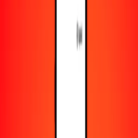
Recursos
Obtén más información sobre Ria Money Transfer,
incluyendo nuestros servicios y soporte.
Descarga la app
Inicia sesión
Regístrate
1,00 GGP a kiat de Myanmar hoy
Convierte GGP a MMK al tipo de cambio actual
Cantidad
GGP
Convertido a
MMK