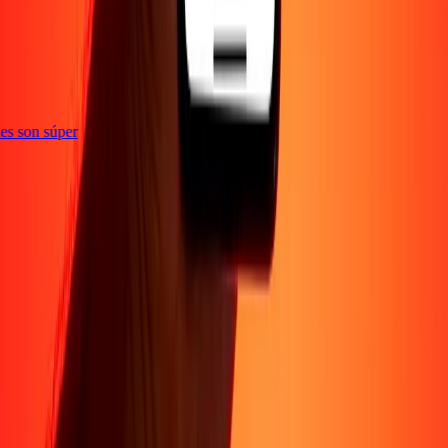
iones son súper
Empresa
Acerca de
Blog
Conviértete en agente
Conviértete en socio
digital
Conviértete en socio estratégico
Conviértete en
afiliado
Carreras
Corporativo
Promociones
Seguridad
Envía dinero en
línea
Transferencia internacional de dinero
Tasas de conversión
Soporte
Política de privacidad
Aviso de cookies
Términos y
condiciones
Resolución de errores
Presentar una
reclamación
Conciencia sobre fraude
Centro de ayuda
Declaración de