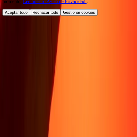
momento.
Lee nuestro Aviso de Privacidad
.
Aceptar todo
Rechazar todo
Gestionar cookies