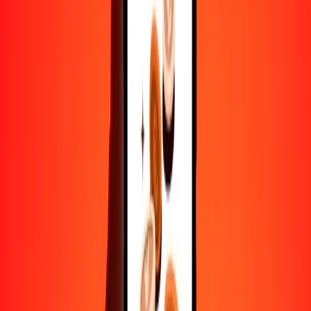
Convertir lari a GGP
GEL
GGP
1
GEL
0.28420
GGP
5
GEL
1.42102
GGP
25
GEL
7.10511
GGP
50
GEL
14.21021
GGP
100
GEL
28.42043
GGP
500
GEL
142.10214
GGP
1000
GEL
284.20428
GGP
10,000
GEL
2842.04281
GGP
Convertir GGP a lari
GGP
GEL
1
GGP
3.51860
GEL
5
GGP
17.59298
GEL
25
GGP
87.96490
GEL
50
GGP
175.92979
GEL
100
GGP
351.85958
GEL
500
GGP
1759.29792
GEL
1000
GGP
3518.59583
GEL