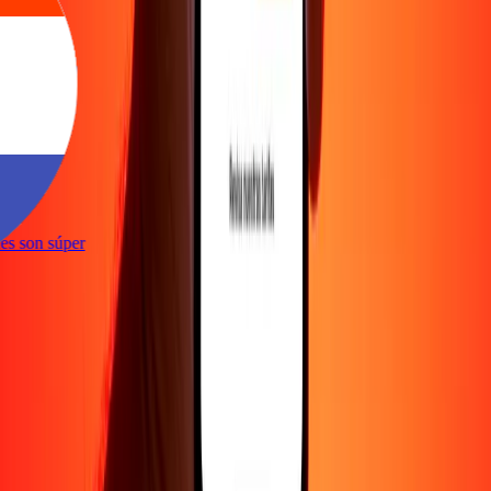
e
iones son súper
e