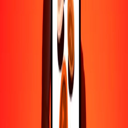
10,000
GGP
35,185.95832
GEL
Por qué elegir Ria Money Transfer para enviar dinero
internacionalmente
Más de 35 años de experiencia confiable
Entrega rápida y conveniente
Envía dinero en pocos toques a más de 190 países con Ria.
Transferencias seguras en todo el mundo
Confía en nosotros: hemos realizado más de mil millones de
transferencias seguras.
Ayuda de personas reales
Contacta a nuestro equipo de soporte 24/7 cuando lo necesites.