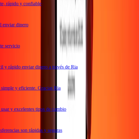
, rápido y confiable
enviar dinero
 servicio
 y rápido enviar dinero a través de Ria
imple y eficiente. Gracias Ria
usar y excelentes tipos de cambio
ferencias son rápidas y seguras