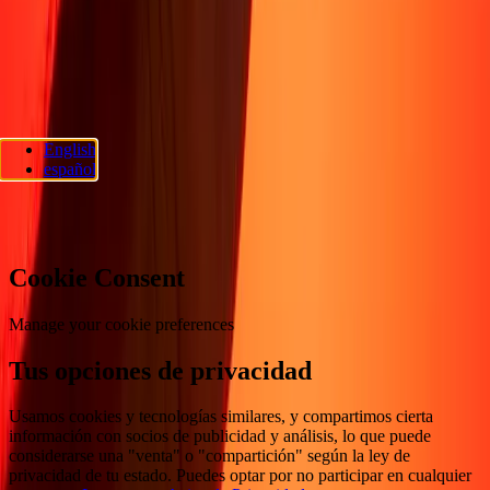
accesibilidad
Síguenos
Ria Money Transfer.
NMLS ID#920968
. © 2026 Dandelion
English
Payments, Inc. Todos los derechos reservados.
español
Preferencias de cookies
Cookie Consent
Manage your cookie preferences
Tus opciones de privacidad
Usamos cookies y tecnologías similares, y compartimos cierta
información con socios de publicidad y análisis, lo que puede
considerarse una "venta" o "compartición" según la ley de
privacidad de tu estado. Puedes optar por no participar en cualquier