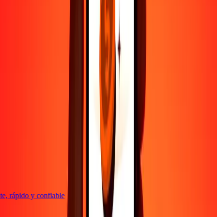
4.8 ★ en Play Store
Hazlo todo con la app de Ria
Envía dinero a más de 200 países, rastrea transferencias, guarda
destinatarios, encuentra sucursales cercanas y mucho más. Descarga
la app para comenzar.
Descarga la app
4.8 ★ en Play Store
Transferencias confiables desde hace 38+ años EN TODO EL
MUNDO
Lo que dicen nuestros clientes de Ria
, rápido y confiable