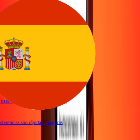
enviar dinero
 servicio
 y rápido enviar dinero a través de Ria
imple y eficiente. Gracias Ria
usar y excelentes tipos de cambio
ferencias son rápidas y seguras