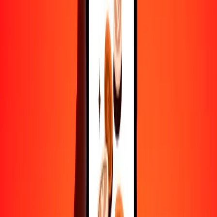
10,000
GBP
87,279.44203
DKK
Convertir libra esterlina a corona danesa
GBP
DKK
1
GBP
8.72794
DKK
5
GBP
43.63972
DKK
25
GBP
218.19861
DKK
50
GBP
436.39721
DKK
100
GBP
872.79442
DKK
500
GBP
4363.97210
DKK
1000
GBP
8727.94420
DKK
10,000
GBP
87,279.44203
DKK
Convertir corona danesa a libra esterlina
DKK
GBP
1
DKK
0.11457
GBP
5
DKK
0.57287
GBP
25
DKK
2.86436
GBP
50
DKK
5.72873
GBP
100
DKK
11.45745
GBP