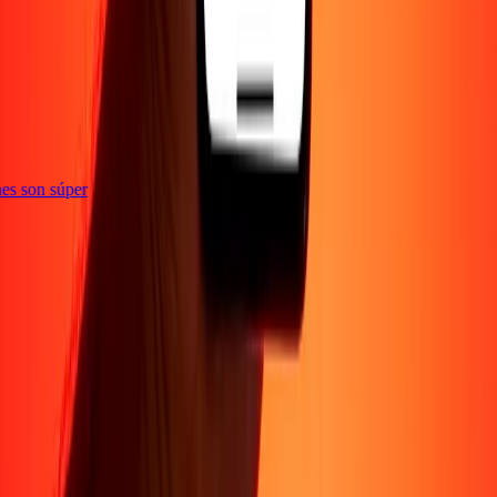
e
iones son súper
Empresa
Acerca de
Blog
Conviértete en agente
Conviértete en socio
digital
Conviértete en socio estratégico
Conviértete en
afiliado
Carreras
Corporativo
Promociones
Seguridad
Envía dinero en
línea
Transferencia internacional de dinero
Tasas de conversión
Soporte
Política de privacidad
Aviso de cookies
Términos y