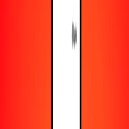
Recursos
Obtén más información sobre Ria Money Transfer,
incluyendo nuestros servicios y soporte.
Descarga la app
Inicia sesión
Regístrate
1,00 libra esterlina a corona danesa hoy
Convierte GBP a DKK al tipo de cambio actual
Cantidad
GBP
Convertido a
DKK