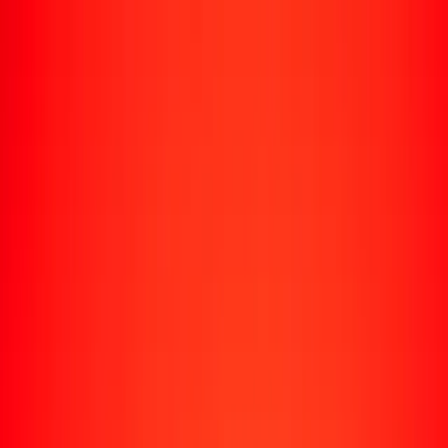
Enviar dinero
Envía dinero a más de 190 países
Formas de enviar
Envía dinero
Envía dinero en línea
Envía dinero con la app
Envía dinero en persona
Envía dinero por WhatsApp
Destinos populares
México
Colombia
India
República Dominicana
El Salvador