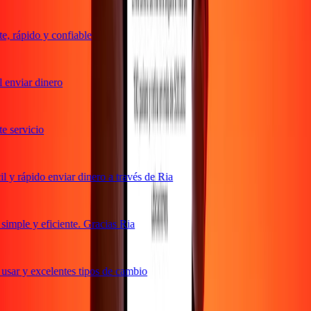
 rápido y confiable
enviar dinero
 servicio
y rápido enviar dinero a través de Ria
mple y eficiente. Gracias Ria
sar y excelentes tipos de cambio