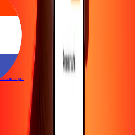
e
iones son súper