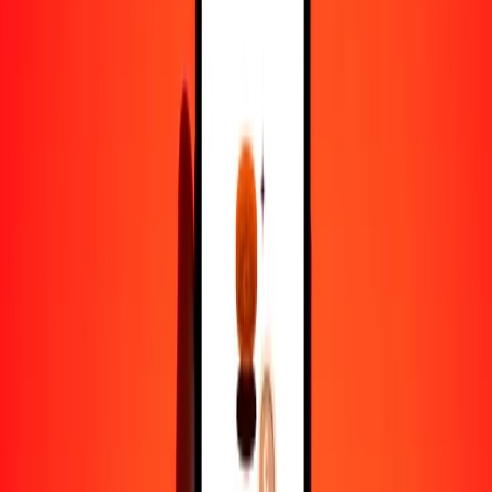
1,00 GBP = 8.72794420 DKK
libra esterlina a corona danesa — Actualizado el 7 de agosto de
2026 12:00 a. m. UTC
Enviar dinero
Usamos el tipo de cambio interbancario solo como referencia.
Inicia sesión para ver los tipos de envío reales.
Tipos de cambio GBP a DKK hoy
Convertir libra esterlina a corona danesa
Convertir corona danesa a libra esterlina
GBP
DKK
1
GBP
8.72794
DKK
5
GBP
43.63972
DKK
25
GBP
218.19861
DKK
50
GBP
436.39721
DKK
100
GBP
872.79442
DKK
500
GBP
4363.97210
DKK
1000
GBP
8727.94420
DKK