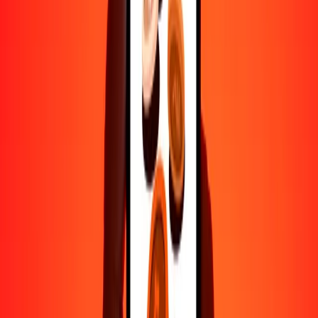
500
DKK
57.28726
GBP
1000
DKK
114.57452
GBP
10,000
DKK
1145.74518
GBP
Por qué elegir Ria Money Transfer para enviar dinero
internacionalmente
Más de 35 años de experiencia confiable
Entrega rápida y conveniente
Envía dinero en pocos toques a más de 190 países con Ria.
Transferencias seguras en todo el mundo
Confía en nosotros: hemos realizado más de mil millones de
transferencias seguras.
Ayuda de personas reales