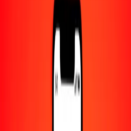
Centro de ayuda
Encuentra respuestas y soporte al cliente.
Servicios
Cambio de cheques, pago de facturas y más.
Empleo
Únete al equipo global de Ria.
Acerca de Ria
Descubre nuestra historia y propósito.