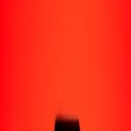
Perú
Regiones
África
Asia
Europa
América Latina
América del Norte
Oceanía
Formas de recibir
Recibe dinero
Depósito bancario
Retiro en efectivo
Billetera digital
Entrega a domicilio
Cajero automático
Rastrear una transferencia
Ubicaciones
Recursos