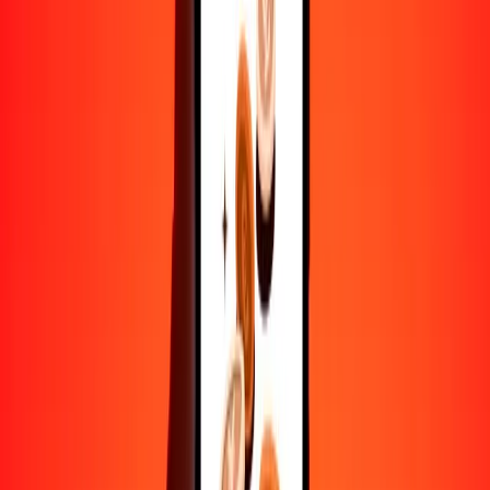
10,000
FJD
36,340.56434
SBD
Convertir dólar fiyiano a dólar salomonense
FJD
SBD
1
FJD
3.63406
SBD
5
FJD
18.17028
SBD
25
FJD
90.85141
SBD
50
FJD
181.70282
SBD
100
FJD
363.40564
SBD
500
FJD
1817.02822
SBD
1000
FJD
3634.05643
SBD
10,000
FJD
36,340.56434
SBD
Convertir dólar salomonense a dólar fiyiano
SBD
FJD
1
SBD
0.27517
FJD
5
SBD
1.37587
FJD
25
SBD
6.87936
FJD
50
SBD
13.75873
FJD
100
SBD
27.51746
FJD