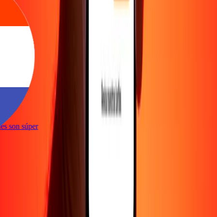
e
iones son súper