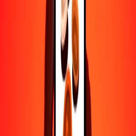
500
SBD
137.58730
FJD
1000
SBD
275.17459
FJD
10,000
SBD
2751.74593
FJD
Por qué elegir Ria Money Transfer para enviar dinero
internacionalmente
Más de 35 años de experiencia confiable
Entrega rápida y conveniente
Envía dinero en pocos toques a más de 190 países con Ria.
Transferencias seguras en todo el mundo
Confía en nosotros: hemos realizado más de mil millones de
transferencias seguras.
Ayuda de personas reales