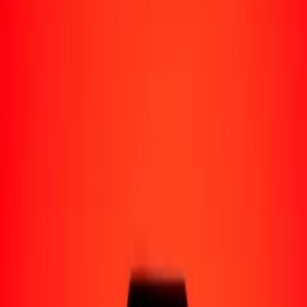
Perú
Regiones
África
Asia
Europa
América Latina
América del Norte
Oceanía
Formas de recibir
Recibe dinero
Depósito bancario
Retiro en efectivo
Billetera digital
Entrega a domicilio
Cajero automático
Rastrear una transferencia
Ubicaciones
Recursos