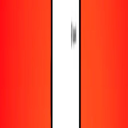
Recursos
Obtén más información sobre Ria Money Transfer,
incluyendo nuestros servicios y soporte.
Descarga la app
Inicia sesión
Regístrate
1,00 dólar fiyiano a dólar salomonense hoy
Convierte FJD a SBD al tipo de cambio actual
Cantidad
FJD
Convertido a
SBD