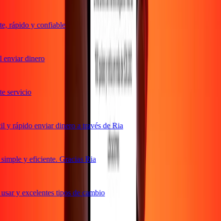
, rápido y confiable
enviar dinero
 servicio
y rápido enviar dinero a través de Ria
mple y eficiente. Gracias Ria
sar y excelentes tipos de cambio