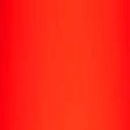
Enviar dinero
Envía dinero a más de 190 países
Formas de enviar
Envía dinero
Envía dinero en línea
Envía dinero con la app
Envía dinero en persona
Envía dinero por WhatsApp
Destinos populares
México
Colombia
India
República Dominicana
El Salvador