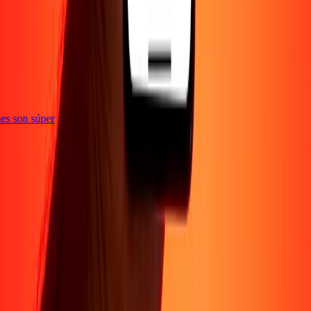
e
iones son súper
Empresa
Acerca de
Blog
Conviértete en agente
Conviértete en socio
digital
Conviértete en socio estratégico
Conviértete en
afiliado
Carreras
Corporativo
Promociones
Seguridad
Envía dinero en
línea
Transferencia internacional de dinero
Tasas de conversión
Soporte
Política de privacidad
Aviso de cookies
Términos y