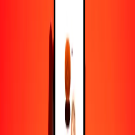
1,00 FJD = 3.63405643 SBD
dólar fiyiano a dólar salomonense — Actualizado el 6 de agosto de
2026 12:00 a. m. UTC
Enviar dinero
Usamos el tipo de cambio interbancario solo como referencia.
Inicia sesión para ver los tipos de envío reales.
Tipos de cambio FJD a SBD hoy
Convertir dólar fiyiano a dólar salomonense
Convertir dólar salomonense a dólar fiyiano
FJD
SBD
1
FJD
3.63406
SBD
5
FJD
18.17028
SBD
25
FJD
90.85141
SBD
50
FJD
181.70282
SBD
100
FJD
363.40564
SBD
500
FJD
1817.02822
SBD
1000
FJD
3634.05643
SBD