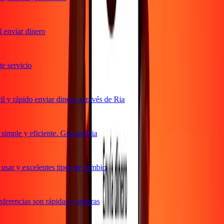
enviar dinero
 servicio
y rápido enviar dinero a través de Ria
mple y eficiente. Gracias Ria
sar y excelentes tipos de cambio
erencias son rápidas y seguras