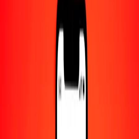
Centro de ayuda
Encuentra respuestas y soporte al cliente.
Servicios
Cambio de cheques, pago de facturas y más.
Empleo
Únete al equipo global de Ria.
Acerca de Ria
Descubre nuestra historia y propósito.