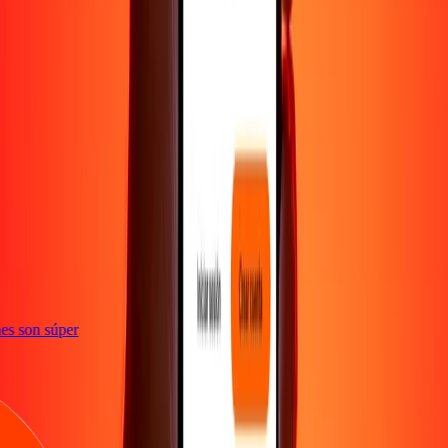
e
iones son súper