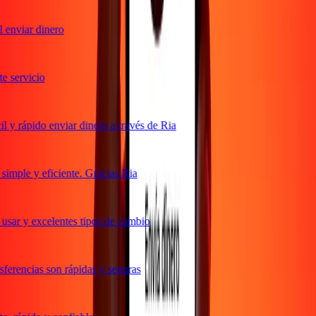
enviar dinero
 servicio
y rápido enviar dinero a través de Ria
mple y eficiente. Gracias Ria
sar y excelentes tipos de cambio
erencias son rápidas y seguras