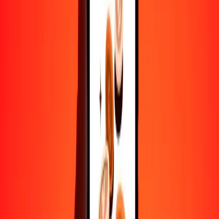
Convertir euro a chelín somalí
EUR
SOS
1
EUR
660.57652
SOS
5
EUR
3302.88259
SOS
25
EUR
16,514.41295
SOS
50
EUR
33,028.82590
SOS
100
EUR
66,057.65180
SOS
500
EUR
330,288.25901
SOS
1000
EUR
660,576.51803
SOS
10,000
EUR
6,605,765.18025
SOS
Convertir chelín somalí a euro
SOS
EUR
1
SOS
0.00151
EUR
5
SOS
0.00757
EUR
25
SOS
0.03785
EUR
50
SOS
0.07569
EUR
100
SOS
0.15138
EUR
500
SOS
0.75691
EUR