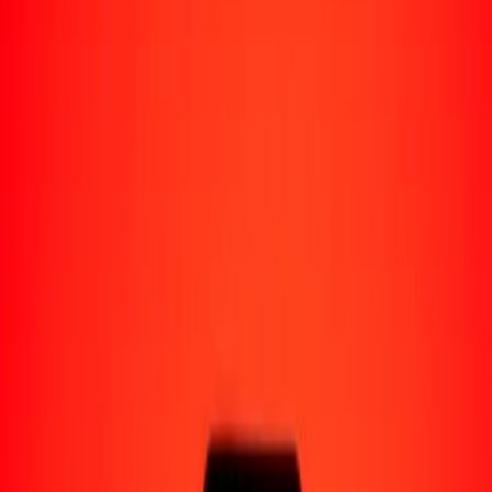
Perú
Regiones
África
Asia
Europa
América Latina
América del Norte
Oceanía
Formas de recibir
Recibe dinero
Depósito bancario
Retiro en efectivo
Billetera digital
Entrega a domicilio
Cajero automático
Rastrear una transferencia
Ubicaciones
Recursos