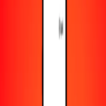
Recursos
Obtén más información sobre Ria Money Transfer,
incluyendo nuestros servicios y soporte.
Descarga la app
Inicia sesión
Regístrate
1,00 euro a chelín somalí hoy
Convierte EUR a SOS al tipo de cambio actual
Cantidad
EUR
Convertido a
SOS