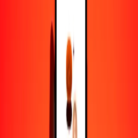
1,00 EUR = 660.57651803 SOS
euro a chelín somalí — Actualizado el 8 de agosto de 2026 12:00
a. m. UTC
Enviar dinero
Usamos el tipo de cambio interbancario solo como referencia.
Inicia sesión para ver los tipos de envío reales.
Tipos de cambio EUR a SOS hoy
Convertir euro a chelín somalí
Convertir chelín somalí a euro
EUR
SOS
1
EUR
660.57652
SOS
5
EUR
3302.88259
SOS
25
EUR
16,514.41295
SOS
50
EUR
33,028.82590
SOS
100
EUR
66,057.65180
SOS
500
EUR
330,288.25901
SOS
1000
EUR
660,576.51803
SOS
10,000
EUR
6,605,765.18025
SOS