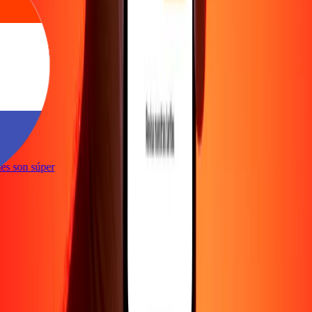
e
iones son súper