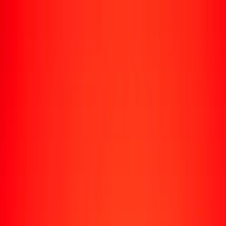
Enviar dinero
Envía dinero a más de 190 países
Formas de enviar
Envía dinero
Envía dinero en línea
Envía dinero con la app
Envía dinero en persona
Envía dinero por WhatsApp
Destinos populares
México
Colombia
India
República Dominicana
El Salvador