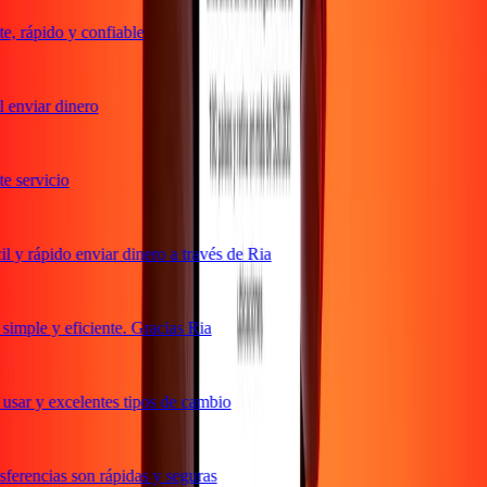
, rápido y confiable
enviar dinero
 servicio
y rápido enviar dinero a través de Ria
mple y eficiente. Gracias Ria
sar y excelentes tipos de cambio
erencias son rápidas y seguras