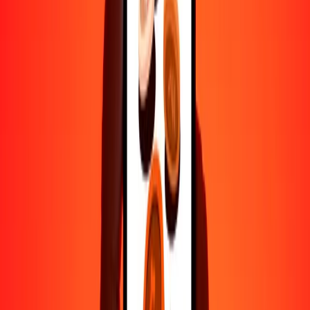
1000
SOS
1.51383
EUR
10,000
SOS
15.13829
EUR
Por qué elegir Ria Money Transfer para enviar dinero
internacionalmente
Más de 35 años de experiencia confiable
Entrega rápida y conveniente
Envía dinero en pocos toques a más de 190 países con Ria.
Transferencias seguras en todo el mundo
Confía en nosotros: hemos realizado más de mil millones de
transferencias seguras.
Ayuda de personas reales
Contacta a nuestro equipo de soporte 24/7 cuando lo necesites.