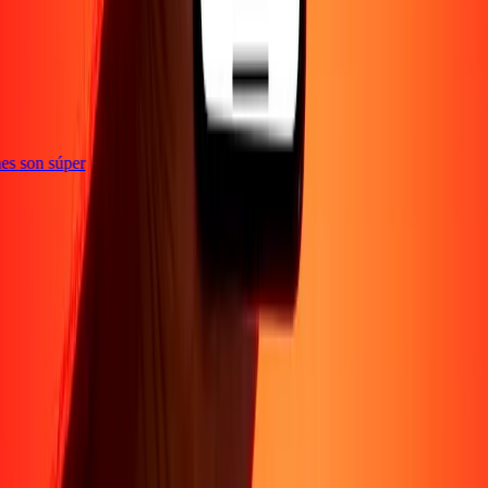
e
iones son súper
Empresa
Acerca de
Blog
Conviértete en agente
Conviértete en socio
digital
Conviértete en socio estratégico
Conviértete en
afiliado
Carreras
Corporativo
Promociones
Seguridad
Envía dinero en
línea
Transferencia internacional de dinero
Tasas de conversión
Soporte
Política de privacidad
Aviso de cookies
Términos y
condiciones
Resolución de errores
Presentar una