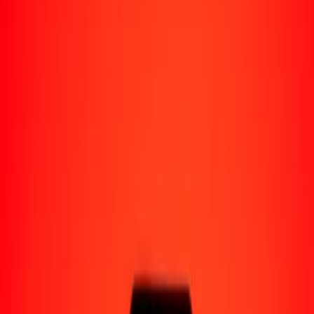
Perú
Regiones
África
Asia
Europa
América Latina
América del Norte
Oceanía
Formas de recibir
Recibe dinero
Depósito bancario
Retiro en efectivo
Billetera digital
Entrega a domicilio
Cajero automático
Rastrear una transferencia
Ubicaciones
Recursos