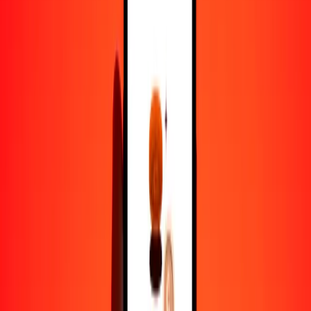
1,00 EUR = 9.31165474 SBD
euro a dólar salomonense — Actualizado el 8 de agosto de 2026
12:00 a. m. UTC
Enviar dinero
Usamos el tipo de cambio interbancario solo como referencia.
Inicia sesión para ver los tipos de envío reales.
Tipos de cambio EUR a SBD hoy
Convertir euro a dólar salomonense
Convertir dólar salomonense a euro
EUR
SBD
1
EUR
9.31165
SBD
5
EUR
46.55827
SBD
25
EUR
232.79137
SBD
50
EUR
465.58274
SBD
100
EUR
931.16547
SBD
500
EUR
4655.82737
SBD
1000
EUR
9311.65474
SBD