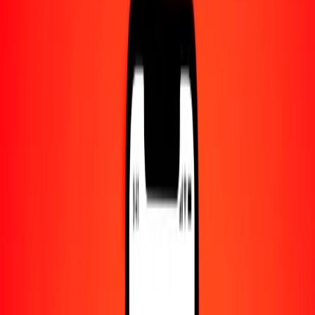
Centro de ayuda
Encuentra respuestas y soporte al cliente.
Servicios
Cambio de cheques, pago de facturas y más.
Empleo
Únete al equipo global de Ria.
Acerca de Ria
Descubre nuestra historia y propósito.