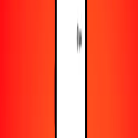
Recursos
Obtén más información sobre Ria Money Transfer,
incluyendo nuestros servicios y soporte.
Descarga la app
Inicia sesión
Regístrate
1,00 euro a dólar salomonense hoy
Convierte EUR a SBD al tipo de cambio actual
Cantidad
EUR
Convertido a
SBD