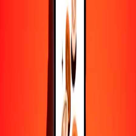
10,000
EUR
93,116.54744
SBD
Convertir euro a dólar salomonense
EUR
SBD
1
EUR
9.31165
SBD
5
EUR
46.55827
SBD
25
EUR
232.79137
SBD
50
EUR
465.58274
SBD
100
EUR
931.16547
SBD
500
EUR
4655.82737
SBD
1000
EUR
9311.65474
SBD
10,000
EUR
93,116.54744
SBD
Convertir dólar salomonense a euro
SBD
EUR
1
SBD
0.10739
EUR
5
SBD
0.53696
EUR
25
SBD
2.68481
EUR
50
SBD
5.36961
EUR
100
SBD
10.73923
EUR