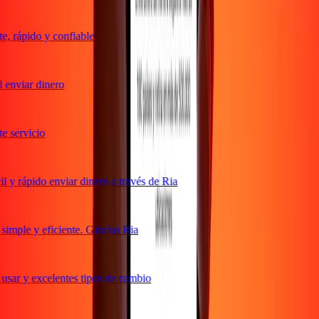
 rápido y confiable
enviar dinero
 servicio
y rápido enviar dinero a través de Ria
mple y eficiente. Gracias Ria
sar y excelentes tipos de cambio