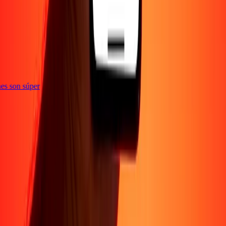
e
iones son súper
Empresa
Acerca de
Blog
Conviértete en agente
Conviértete en socio
digital
Conviértete en socio estratégico
Conviértete en
afiliado
Carreras
Corporativo
Promociones
Seguridad
Envía dinero en
línea
Transferencia internacional de dinero
Tasas de conversión
Soporte
Política de privacidad
Aviso de cookies
Términos y