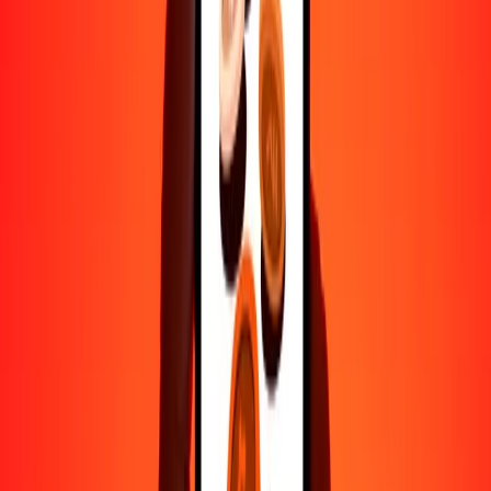
500
SBD
53.69615
EUR
1000
SBD
107.39230
EUR
10,000
SBD
1073.92298
EUR
Por qué elegir Ria Money Transfer para enviar dinero
internacionalmente
Más de 35 años de experiencia confiable
Entrega rápida y conveniente
Envía dinero en pocos toques a más de 190 países con Ria.
Transferencias seguras en todo el mundo
Confía en nosotros: hemos realizado más de mil millones de
transferencias seguras.
Ayuda de personas reales