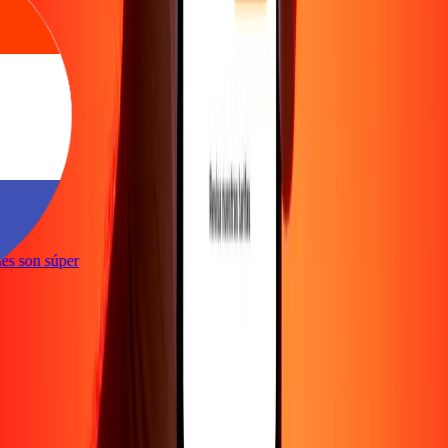
e
iones son súper