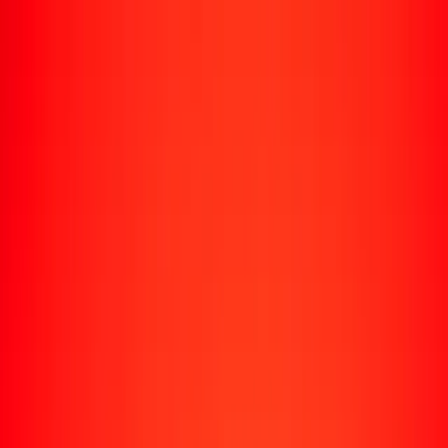
Enviar dinero
Envía dinero a más de 190 países
Formas de enviar
Envía dinero
Envía dinero en línea
Envía dinero con la app
Envía dinero en persona
Envía dinero por WhatsApp
Destinos populares
México
Colombia
India
República Dominicana
El Salvador