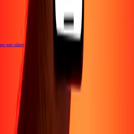
e
iones son súper
Empresa
Acerca de
Blog
Conviértete en agente
Conviértete en socio
digital
Conviértete en socio estratégico
Conviértete en
afiliado
Carreras
Corporativo
Promociones
Seguridad
Envía dinero en
línea
Transferencia internacional de dinero
Tasas de conversión
Soporte
Política de privacidad
Aviso de cookies
Términos y
condiciones
Resolución de errores
Presentar una