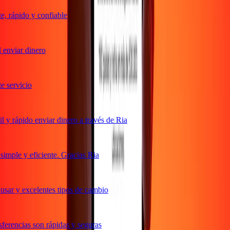
 rápido y confiable
enviar dinero
servicio
y rápido enviar dinero a través de Ria
mple y eficiente. Gracias Ria
sar y excelentes tipos de cambio
erencias son rápidas y seguras