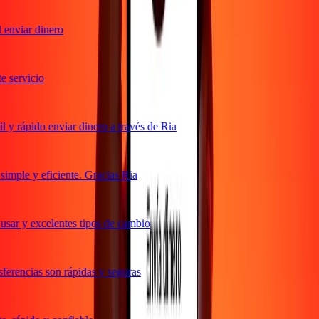
enviar dinero
servicio
y rápido enviar dinero a través de Ria
mple y eficiente. Gracias Ria
sar y excelentes tipos de cambio
erencias son rápidas y seguras