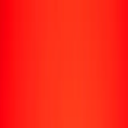
Enviar dinero
Envía dinero a más de 190 países
Formas de enviar
Envía dinero
Envía dinero en línea
Envía dinero con la app
Envía dinero en persona
Envía dinero por WhatsApp
Destinos populares
México
Colombia
India
República Dominicana
El Salvador