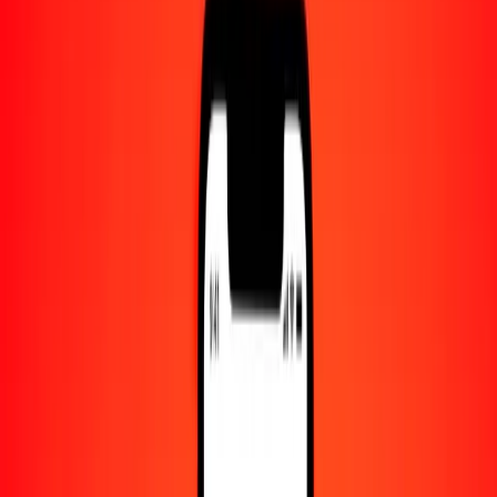
Centro de ayuda
Encuentra respuestas y soporte al cliente.
Servicios
Cambio de cheques, pago de facturas y más.
Empleo
Únete al equipo global de Ria.
Acerca de Ria
Descubre nuestra historia y propósito.