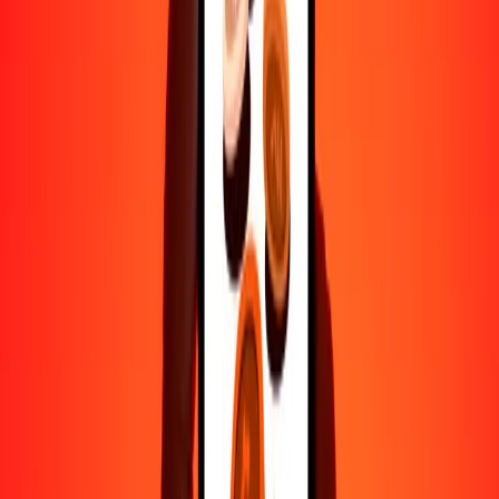
1000
BIF
0.28937
EUR
10,000
BIF
2.89370
EUR
Por qué elegir Ria Money Transfer para enviar dinero
internacionalmente
Más de 35 años de experiencia confiable
Entrega rápida y conveniente
Envía dinero en pocos toques a más de 190 países con Ria.
Transferencias seguras en todo el mundo
Confía en nosotros: hemos realizado más de mil millones de
transferencias seguras.
Ayuda de personas reales
Contacta a nuestro equipo de soporte 24/7 cuando lo necesites.