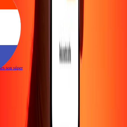
e
iones son súper