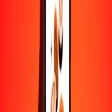
Convertir euro a franco burundés
EUR
BIF
1
EUR
3455.78396
BIF
5
EUR
17,278.91979
BIF
25
EUR
86,394.59897
BIF
50
EUR
172,789.19793
BIF
100
EUR
345,578.39587
BIF
500
EUR
1,727,891.97935
BIF
1000
EUR
3,455,783.95869
BIF
10,000
EUR
34,557,839.58690
BIF
Convertir franco burundés a euro
BIF
EUR
1
BIF
0.00029
EUR
5
BIF
0.00145
EUR
25
BIF
0.00723
EUR
50
BIF
0.01447
EUR
100
BIF
0.02894
EUR
500
BIF
0.14468
EUR