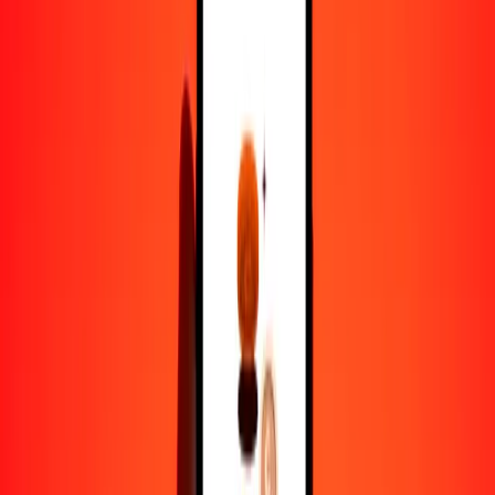
1,00 EUR = 3455.78395869 BIF
euro a franco burundés — Actualizado el 6 de agosto de 2026 12:00
a. m. UTC
Enviar dinero
Usamos el tipo de cambio interbancario solo como referencia.
Inicia sesión para ver los tipos de envío reales.
Tipos de cambio EUR a BIF hoy
Convertir euro a franco burundés
Convertir franco burundés a euro
EUR
BIF
1
EUR
3455.78396
BIF
5
EUR
17,278.91979
BIF
25
EUR
86,394.59897
BIF
50
EUR
172,789.19793
BIF
100
EUR
345,578.39587
BIF
500
EUR
1,727,891.97935
BIF
1000
EUR
3,455,783.95869
BIF
10,000
EUR
34,557,839.58690
BIF