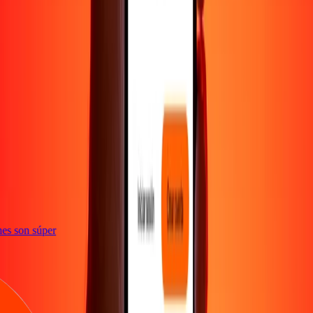
e
iones son súper