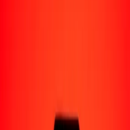
Perú
Regiones
África
Asia
Europa
América Latina
América del Norte
Oceanía
Formas de recibir
Recibe dinero
Depósito bancario
Retiro en efectivo
Billetera digital
Entrega a domicilio
Cajero automático
Rastrear una transferencia
Ubicaciones
Recursos