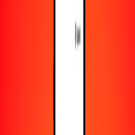
Recursos
Obtén más información sobre Ria Money Transfer,
incluyendo nuestros servicios y soporte.
Descarga la app
Inicia sesión
Regístrate
1,00 euro a franco burundés hoy
Convierte EUR a BIF al tipo de cambio actual
Cantidad
EUR
Convertido a
BIF