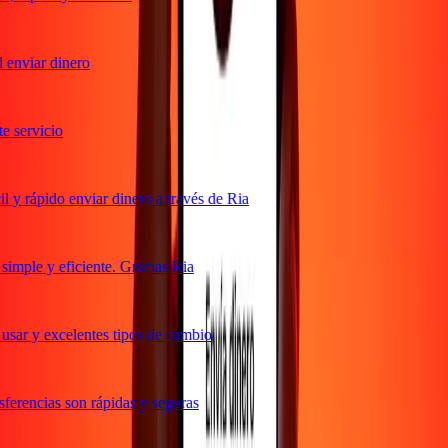
enviar dinero
servicio
y rápido enviar dinero a través de Ria
mple y eficiente. Gracias Ria
sar y excelentes tipos de cambio
erencias son rápidas y seguras