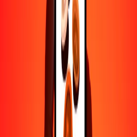
500
NAD
4069.38089
DZD
1000
NAD
8138.76178
DZD
10,000
NAD
81,387.61780
DZD
Por qué elegir Ria Money Transfer para enviar dinero
internacionalmente
Más de 35 años de experiencia confiable
Entrega rápida y conveniente
Envía dinero en pocos toques a más de 190 países con Ria.
Transferencias seguras en todo el mundo
Confía en nosotros: hemos realizado más de mil millones de
transferencias seguras.
Ayuda de personas reales