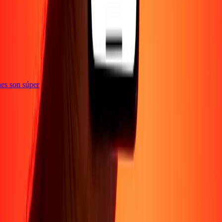
e
iones son súper
Empresa
Acerca de
Blog
Conviértete en agente
Conviértete en socio
digital
Conviértete en socio estratégico
Conviértete en
afiliado
Carreras
Corporativo
Promociones
Seguridad
Envía dinero en
línea
Transferencia internacional de dinero
Tasas de conversión
Soporte
Política de privacidad
Aviso de cookies
Términos y