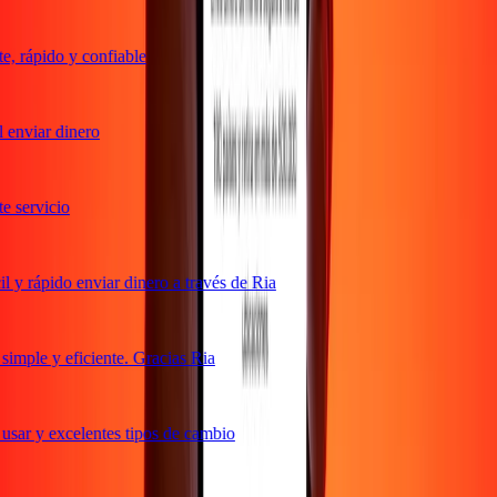
 rápido y confiable
enviar dinero
servicio
y rápido enviar dinero a través de Ria
mple y eficiente. Gracias Ria
sar y excelentes tipos de cambio