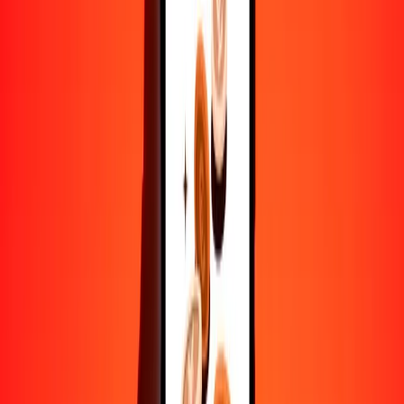
10,000
DZD
1228.68813
NAD
Convertir dinar argelino a dólar namibio
DZD
NAD
1
DZD
0.12287
NAD
5
DZD
0.61434
NAD
25
DZD
3.07172
NAD
50
DZD
6.14344
NAD
100
DZD
12.28688
NAD
500
DZD
61.43441
NAD
1000
DZD
122.86881
NAD
10,000
DZD
1228.68813
NAD
Convertir dólar namibio a dinar argelino
NAD
DZD
1
NAD
8.13876
DZD
5
NAD
40.69381
DZD
25
NAD
203.46904
DZD
50
NAD
406.93809
DZD
100
NAD
813.87618
DZD