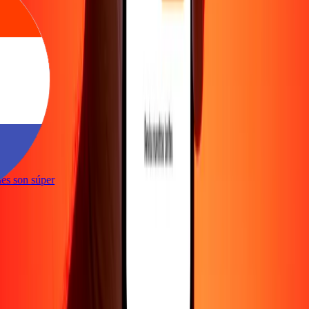
e
iones son súper