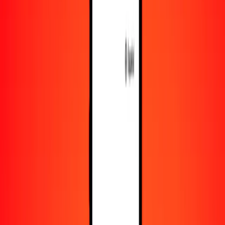
Recursos
Obtén más información sobre Ria Money Transfer,
incluyendo nuestros servicios y soporte.
Descarga la app
Inicia sesión
Regístrate
1,00 dinar argelino a dólar namibio hoy
Convierte DZD a NAD al tipo de cambio actual
Cantidad
DZD
Convertido a
NAD