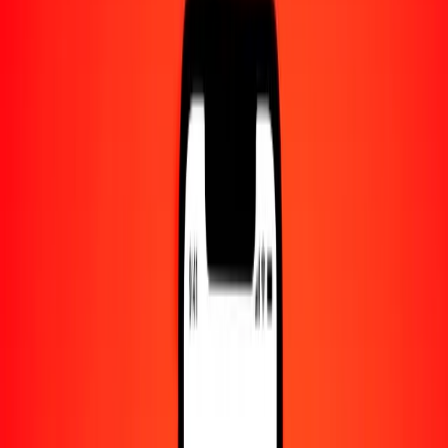
Centro de ayuda
Encuentra respuestas y soporte al cliente.
Servicios
Cambio de cheques, pago de facturas y más.
Empleo
Únete al equipo global de Ria.
Acerca de Ria
Descubre nuestra historia y propósito.