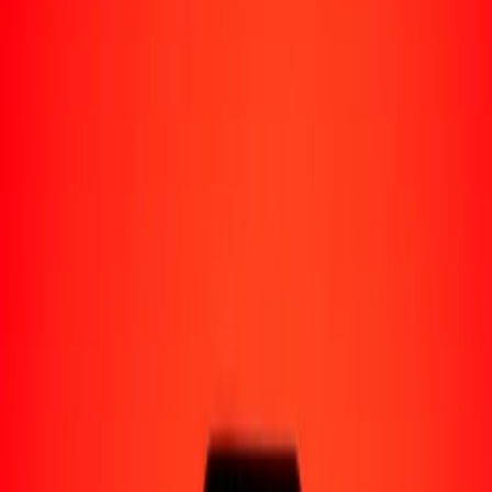
Perú
Regiones
África
Asia
Europa
América Latina
América del Norte
Oceanía
Formas de recibir
Recibe dinero
Depósito bancario
Retiro en efectivo
Billetera digital
Entrega a domicilio
Cajero automático
Rastrear una transferencia
Ubicaciones
Recursos