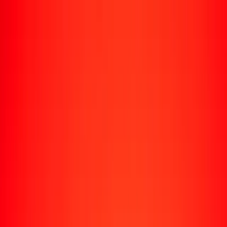
Enviar dinero
Envía dinero a más de 190 países
Formas de enviar
Envía dinero
Envía dinero en línea
Envía dinero con la app
Envía dinero en persona
Envía dinero por WhatsApp
Destinos populares
México
Colombia
India
República Dominicana
El Salvador