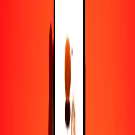
1,00 DZD = 0.12286881 NAD
dinar argelino a dólar namibio — Actualizado el 7 de agosto de
2026 12:00 a. m. UTC
Enviar dinero
Usamos el tipo de cambio interbancario solo como referencia.
Inicia sesión para ver los tipos de envío reales.
Tipos de cambio DZD a NAD hoy
Convertir dinar argelino a dólar namibio
Convertir dólar namibio a dinar argelino
DZD
NAD
1
DZD
0.12287
NAD
5
DZD
0.61434
NAD
25
DZD
3.07172
NAD
50
DZD
6.14344
NAD
100
DZD
12.28688
NAD
500
DZD
61.43441
NAD
1000
DZD
122.86881
NAD