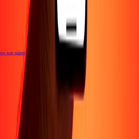
e
iones son súper
Empresa
Acerca de
Blog
Conviértete en agente
Conviértete en socio
digital
Conviértete en socio estratégico
Conviértete en
afiliado
Carreras
Corporativo
Promociones
Seguridad
Envía dinero en
línea
Transferencia internacional de dinero
Tasas de conversión
Soporte
Política de privacidad
Aviso de cookies
Términos y