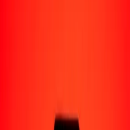
Perú
Regiones
África
Asia
Europa
América Latina
América del Norte
Oceanía
Formas de recibir
Recibe dinero
Depósito bancario
Retiro en efectivo
Billetera digital
Entrega a domicilio
Cajero automático
Rastrear una transferencia
Ubicaciones
Recursos