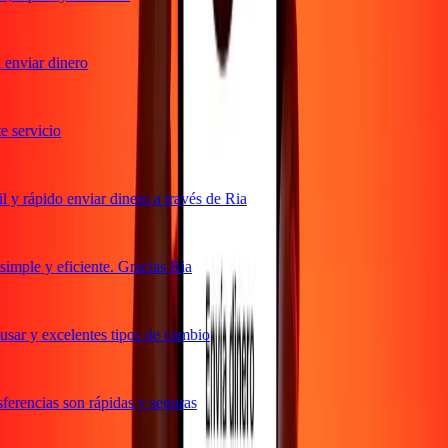
enviar dinero
servicio
y rápido enviar dinero a través de Ria
mple y eficiente. Gracias Ria
sar y excelentes tipos de cambio
erencias son rápidas y seguras