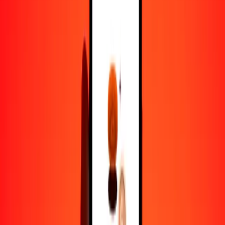
1,00 DOP = 4.08296502 YER
peso dominicano a rial yemení — Actualizado el 5 de agosto de
2026 12:00 a. m. UTC
Enviar dinero
Usamos el tipo de cambio interbancario solo como referencia.
Inicia sesión para ver los tipos de envío reales.
Tipos de cambio DOP a YER hoy
Convertir peso dominicano a rial yemení
Convertir rial yemení a peso dominicano
DOP
YER
1
DOP
4.08297
YER
5
DOP
20.41483
YER
25
DOP
102.07413
YER
50
DOP
204.14825
YER
100
DOP
408.29650
YER
500
DOP
2041.48251
YER
1000
DOP
4082.96502
YER