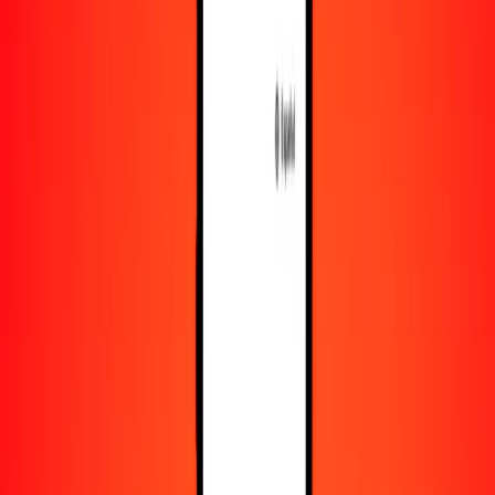
Recursos
Obtén más información sobre Ria Money Transfer,
incluyendo nuestros servicios y soporte.
Descarga la app
Inicia sesión
Regístrate
1,00 peso dominicano a rial yemení hoy
Convierte DOP a YER al tipo de cambio actual
Cantidad
DOP
Convertido a
YER