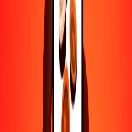
500
YER
122.46003
DOP
1000
YER
244.92005
DOP
10,000
YER
2449.20051
DOP
Por qué elegir Ria Money Transfer para enviar dinero
internacionalmente
Más de 35 años de experiencia confiable
Entrega rápida y conveniente
Envía dinero en pocos toques a más de 190 países con Ria.
Transferencias seguras en todo el mundo
Confía en nosotros: hemos realizado más de mil millones de
transferencias seguras.
Ayuda de personas reales