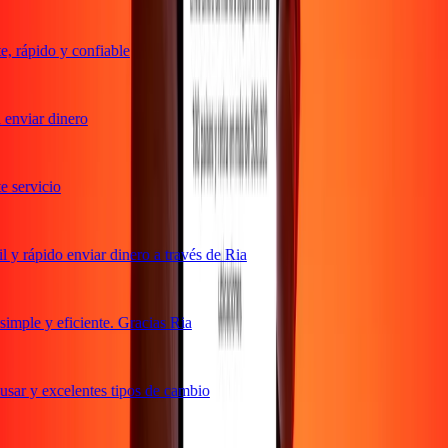
 rápido y confiable
enviar dinero
servicio
y rápido enviar dinero a través de Ria
mple y eficiente. Gracias Ria
sar y excelentes tipos de cambio