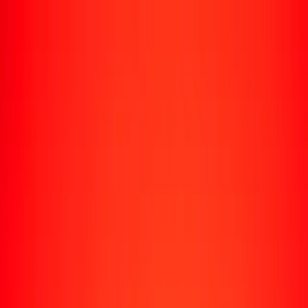
Enviar dinero
Envía dinero a más de 190 países
Formas de enviar
Envía dinero
Envía dinero en línea
Envía dinero con la app
Envía dinero en persona
Envía dinero por WhatsApp
Destinos populares
México
Colombia
India
República Dominicana
El Salvador