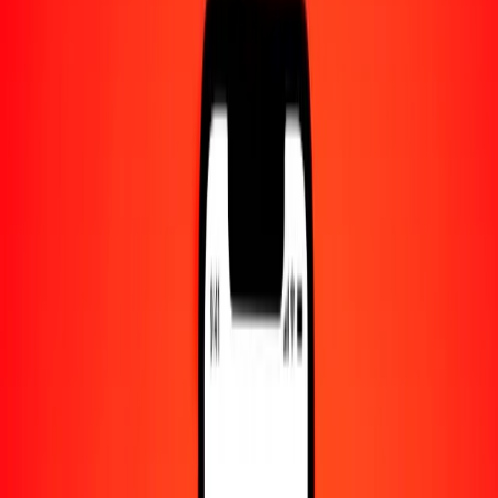
Centro de ayuda
Encuentra respuestas y soporte al cliente.
Servicios
Cambio de cheques, pago de facturas y más.
Empleo
Únete al equipo global de Ria.
Acerca de Ria
Descubre nuestra historia y propósito.