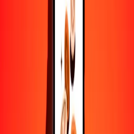
10,000
DOP
40,829.65024
YER
Convertir peso dominicano a rial yemení
DOP
YER
1
DOP
4.08297
YER
5
DOP
20.41483
YER
25
DOP
102.07413
YER
50
DOP
204.14825
YER
100
DOP
408.29650
YER
500
DOP
2041.48251
YER
1000
DOP
4082.96502
YER
10,000
DOP
40,829.65024
YER
Convertir rial yemení a peso dominicano
YER
DOP
1
YER
0.24492
DOP
5
YER
1.22460
DOP
25
YER
6.12300
DOP
50
YER
12.24600
DOP
100
YER
24.49201
DOP