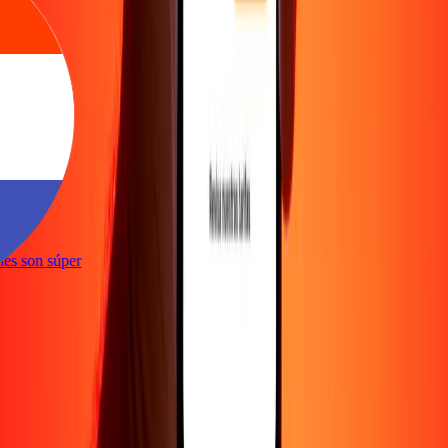
e
iones son súper