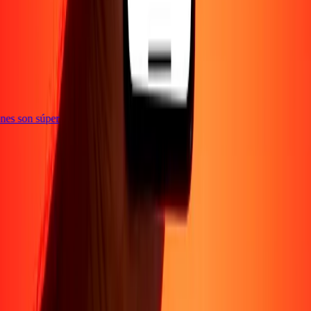
te
ciones son súper
Empresa
Acerca de
Blog
Conviértete en agente
Conviértete en socio
digital
Conviértete en socio estratégico
Conviértete en
afiliado
Carreras
Corporativo
Promociones
Seguridad
Envía dinero en
línea
Transferencia internacional de dinero
Tasas de conversión
Soporte
Política de privacidad
Aviso de cookies
Términos y