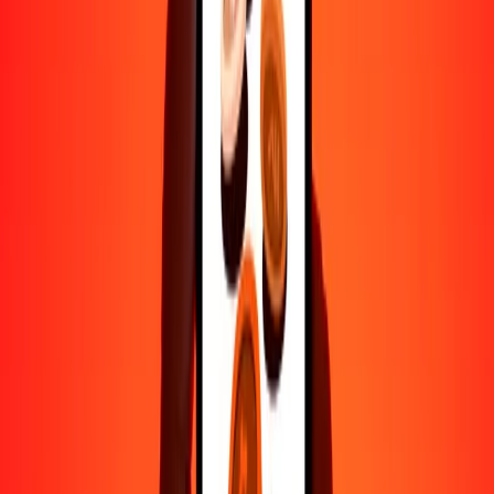
500
KZT
3371.12388
COP
1000
KZT
6742.24776
COP
10,000
KZT
67,422.47763
COP
Por qué elegir Ria Money Transfer para enviar dinero
internacionalmente
Más de 35 años de experiencia confiable
Entrega rápida y conveniente
Envía dinero en pocos toques a más de 190 países con Ria.
Transferencias seguras en todo el mundo
Confía en nosotros: hemos realizado más de mil millones de
transferencias seguras.
Ayuda de personas reales