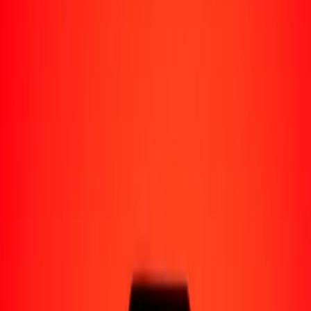
Perú
Regiones
África
Asia
Europa
América Latina
América del Norte
Oceanía
Formas de recibir
Recibe dinero
Depósito bancario
Retiro en efectivo
Billetera digital
Entrega a domicilio
Cajero automático
Rastrear una transferencia
Ubicaciones
Recursos