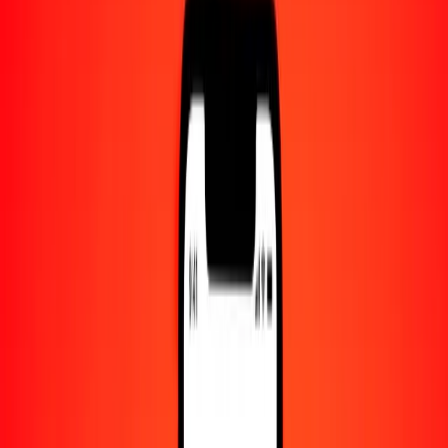
Centro de ayuda
Encuentra respuestas y soporte al cliente.
Servicios
Cambio de cheques, pago de facturas y más.
Empleo
Únete al equipo global de Ria.
Acerca de Ria
Descubre nuestra historia y propósito.