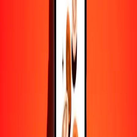
10,000
COP
1483.18489
KZT
Convertir peso colombiano a tenge kazako
COP
KZT
1
COP
0.14832
KZT
5
COP
0.74159
KZT
25
COP
3.70796
KZT
50
COP
7.41592
KZT
100
COP
14.83185
KZT
500
COP
74.15924
KZT
1000
COP
148.31849
KZT
10,000
COP
1483.18489
KZT
Convertir tenge kazako a peso colombiano
KZT
COP
1
KZT
6.74225
COP
5
KZT
33.71124
COP
25
KZT
168.55619
COP
50
KZT
337.11239
COP
100
KZT
674.22478
COP