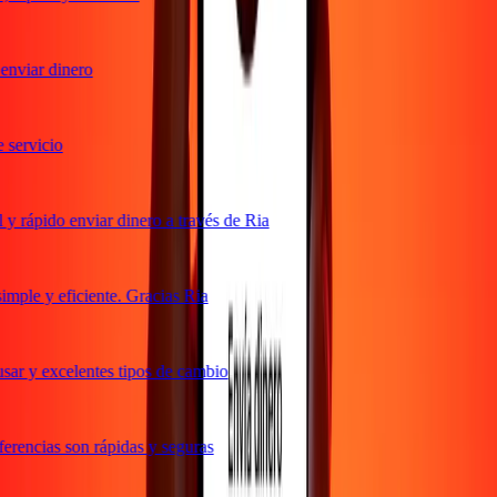
nviar dinero
servicio
 rápido enviar dinero a través de Ria
ple y eficiente. Gracias Ria
ar y excelentes tipos de cambio
rencias son rápidas y seguras