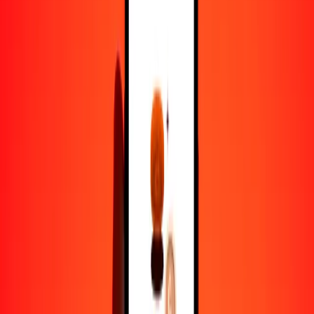
1,00 COP = 0.14831849 KZT
peso colombiano a tenge kazako — Actualizado el 9 de agosto de
2026 12:00 a. m. UTC
Enviar dinero
Usamos el tipo de cambio interbancario solo como referencia.
Inicia sesión para ver los tipos de envío reales.
Tipos de cambio COP a KZT hoy
Convertir peso colombiano a tenge kazako
Convertir tenge kazako a peso colombiano
COP
KZT
1
COP
0.14832
KZT
5
COP
0.74159
KZT
25
COP
3.70796
KZT
50
COP
7.41592
KZT
100
COP
14.83185
KZT
500
COP
74.15924
KZT
1000
COP
148.31849
KZT