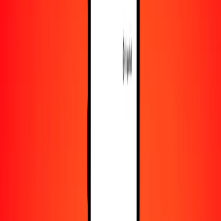
Recursos
Obtén más información sobre Ria Money Transfer,
incluyendo nuestros servicios y soporte.
Descarga la app
Inicia sesión
Regístrate
1,00 peso colombiano a tengue kazajo hoy
Convierte COP a KZT al tipo de cambio actual
Cantidad
COP
Convertido a
KZT