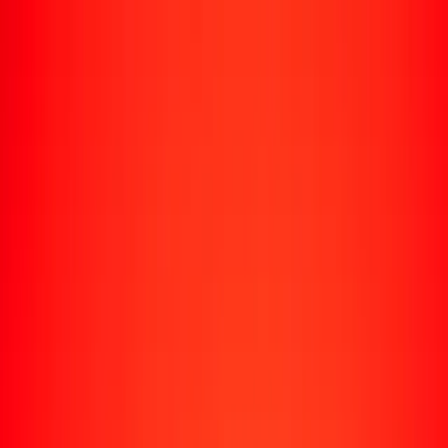
Enviar dinero
Envía dinero a más de 190 países
Formas de enviar
Envía dinero
Envía dinero en línea
Envía dinero con la app
Envía dinero en persona
Envía dinero por WhatsApp
Destinos populares
México
Colombia
India
República Dominicana
El Salvador