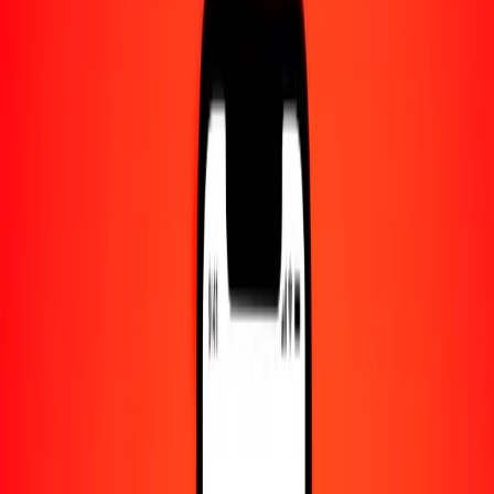
Centro de ayuda
Encuentra respuestas y soporte al cliente.
Servicios
Cambio de cheques, pago de facturas y más.
Empleo
Únete al equipo global de Ria.
Acerca de Ria
Descubre nuestra historia y propósito.