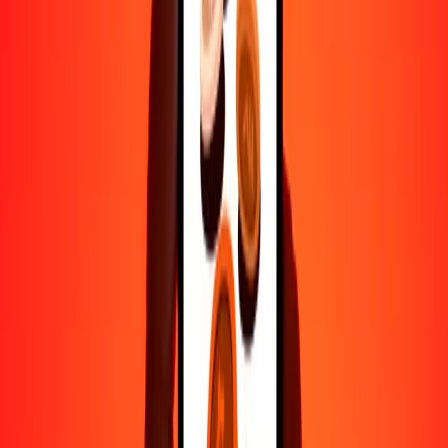
1000
UGX
1.80899
CNY
10,000
UGX
18.08986
CNY
Por qué elegir Ria Money Transfer para enviar dinero
internacionalmente
Más de 35 años de experiencia confiable
Entrega rápida y conveniente
Envía dinero en pocos toques a más de 190 países con Ria.
Transferencias seguras en todo el mundo
Confía en nosotros: hemos realizado más de mil millones de
transferencias seguras.
Ayuda de personas reales
Contacta a nuestro equipo de soporte 24/7 cuando lo necesites.