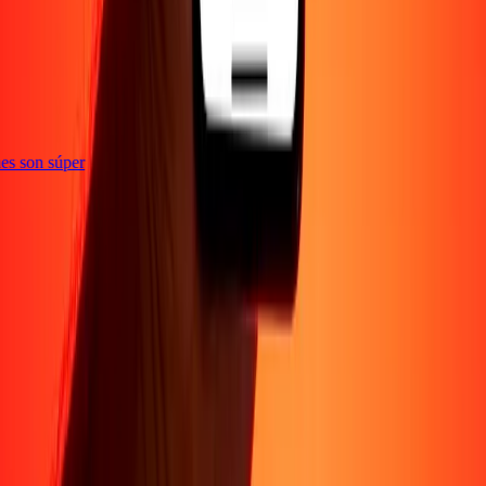
e
iones son súper
Empresa
Acerca de
Blog
Conviértete en agente
Conviértete en socio
digital
Conviértete en socio estratégico
Conviértete en
afiliado
Carreras
Corporativo
Promociones
Seguridad
Envía dinero en
línea
Transferencia internacional de dinero
Tasas de conversión
Soporte
Política de privacidad
Aviso de cookies
Términos y
condiciones
Resolución de errores
Presentar una