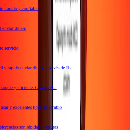
, rápido y confiable
enviar dinero
 servicio
y rápido enviar dinero a través de Ria
imple y eficiente. Gracias Ria
usar y excelentes tipos de cambio
erencias son rápidas y seguras