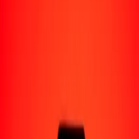
Perú
Regiones
África
Asia
Europa
América Latina
América del Norte
Oceanía
Formas de recibir
Recibe dinero
Depósito bancario
Retiro en efectivo
Billetera digital
Entrega a domicilio
Cajero automático
Rastrear una transferencia
Ubicaciones
Recursos