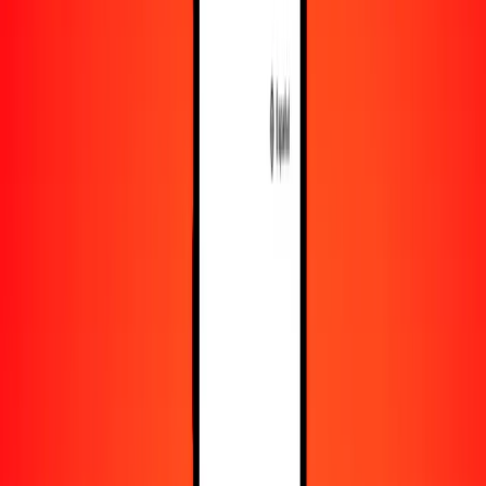
Recursos
Obtén más información sobre Ria Money Transfer,
incluyendo nuestros servicios y soporte.
Descarga la app
Inicia sesión
Regístrate
1,00 yuan renminbi a chelín ugandés hoy
Convierte CNY a UGX al tipo de cambio actual
Cantidad
CNY
Convertido a
UGX