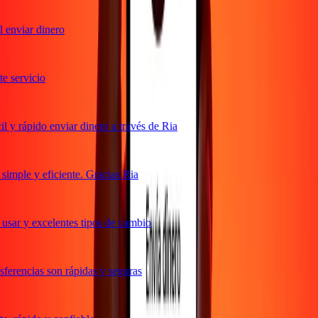
enviar dinero
 servicio
y rápido enviar dinero a través de Ria
imple y eficiente. Gracias Ria
usar y excelentes tipos de cambio
erencias son rápidas y seguras