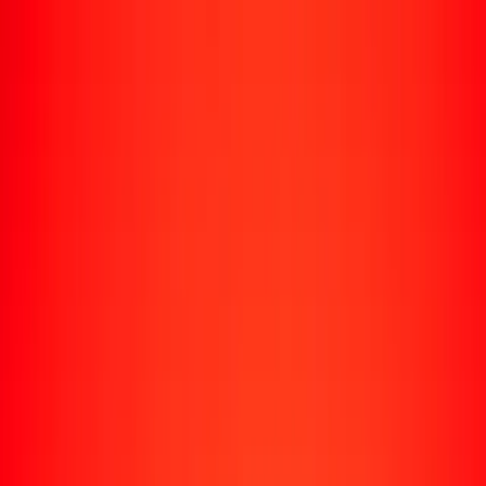
Enviar dinero
Envía dinero a más de 190 países
Formas de enviar
Envía dinero
Envía dinero en línea
Envía dinero con la app
Envía dinero en persona
Envía dinero por WhatsApp
Destinos populares
México
Colombia
India
República Dominicana
El Salvador