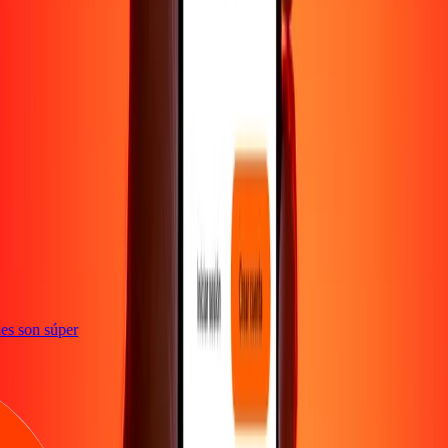
e
iones son súper