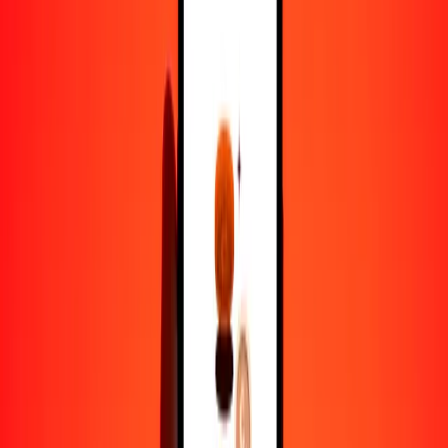
1,00 CNY = 552.79577417 UGX
yuan a chelín ugandés — Actualizado el 6 de agosto de 2026 12:00
a. m. UTC
Enviar dinero
Usamos el tipo de cambio interbancario solo como referencia.
Inicia sesión para ver los tipos de envío reales.
Tipos de cambio CNY a UGX hoy
Convertir yuan a chelín ugandés
Convertir chelín ugandés a yuan
CNY
UGX
1
CNY
552.79577
UGX
5
CNY
2763.97887
UGX
25
CNY
13,819.89435
UGX
50
CNY
27,639.78871
UGX
100
CNY
55,279.57742
UGX
500
CNY
276,397.88709
UGX
1000
CNY
552,795.77417
UGX
10,000
CNY
5,527,957.74175
UGX