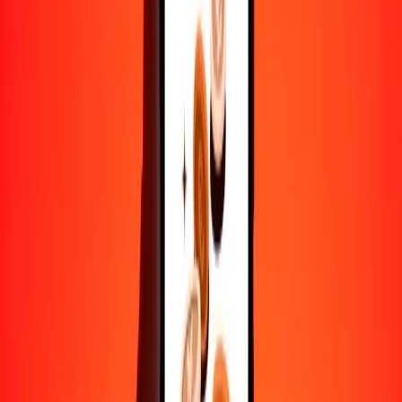
Convertir yuan a chelín ugandés
CNY
UGX
1
CNY
552.79577
UGX
5
CNY
2763.97887
UGX
25
CNY
13,819.89435
UGX
50
CNY
27,639.78871
UGX
100
CNY
55,279.57742
UGX
500
CNY
276,397.88709
UGX
1000
CNY
552,795.77417
UGX
10,000
CNY
5,527,957.74175
UGX
Convertir chelín ugandés a yuan
UGX
CNY
1
UGX
0.00181
CNY
5
UGX
0.00904
CNY
25
UGX
0.04522
CNY
50
UGX
0.09045
CNY
100
UGX
0.18090
CNY
500
UGX
0.90449
CNY