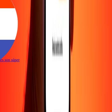
e
iones son súper