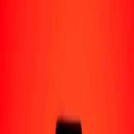
Perú
Regiones
África
Asia
Europa
América Latina
América del Norte
Oceanía
Formas de recibir
Recibe dinero
Depósito bancario
Retiro en efectivo
Billetera digital
Entrega a domicilio
Cajero automático
Rastrear una transferencia
Ubicaciones
Recursos