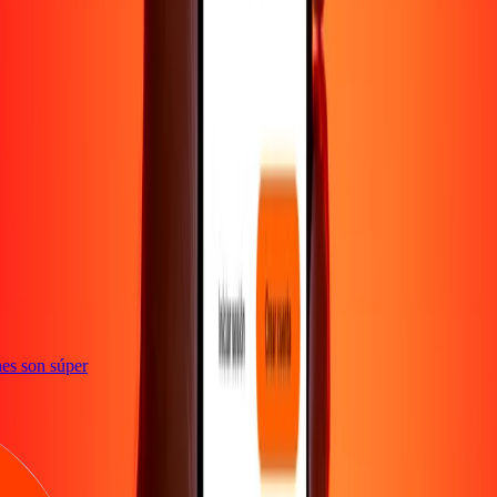
e
iones son súper