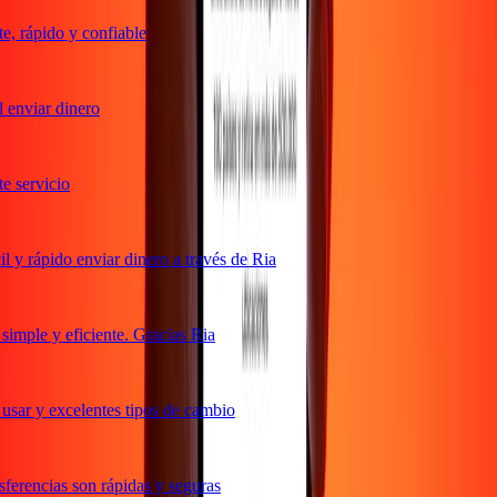
 rápido y confiable
enviar dinero
servicio
y rápido enviar dinero a través de Ria
mple y eficiente. Gracias Ria
sar y excelentes tipos de cambio
erencias son rápidas y seguras