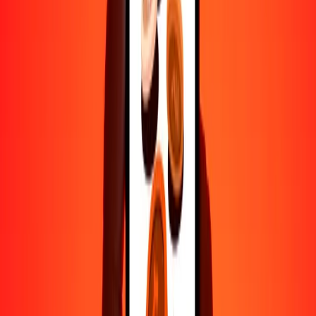
1000
JOD
32.73032
CLF
10,000
JOD
327.30324
CLF
Por qué elegir Ria Money Transfer para enviar dinero
internacionalmente
Más de 35 años de experiencia confiable
Entrega rápida y conveniente
Envía dinero en pocos toques a más de 190 países con Ria.
Transferencias seguras en todo el mundo
Confía en nosotros: hemos realizado más de mil millones de
transferencias seguras.
Ayuda de personas reales
Contacta a nuestro equipo de soporte 24/7 cuando lo necesites.