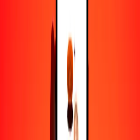
1,00 CLF = 30.55270665 JOD
CLF a dinar jordano — Actualizado el 9 de agosto de 2026 12:00
a. m. UTC
Enviar dinero
Usamos el tipo de cambio interbancario solo como referencia.
Inicia sesión para ver los tipos de envío reales.
Tipos de cambio CLF a JOD hoy
Convertir CLF a dinar jordano
Convertir dinar jordano a CLF
CLF
JOD
1
CLF
30.55271
JOD
5
CLF
152.76353
JOD
25
CLF
763.81767
JOD
50
CLF
1527.63533
JOD
100
CLF
3055.27067
JOD
500
CLF
15,276.35333
JOD
1000
CLF
30,552.70665
JOD
10,000
CLF
305,527.06651
JOD