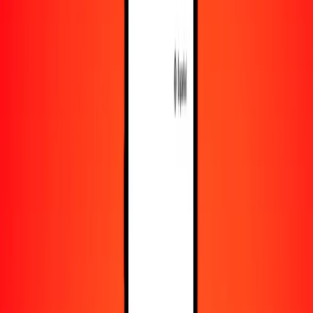
Recursos
Obtén más información sobre Ria Money Transfer,
incluyendo nuestros servicios y soporte.
Descarga la app
Inicia sesión
Regístrate
1,00 unidad de fomento chilena a dinar jordano hoy
Convierte CLF a JOD al tipo de cambio actual
Cantidad
CLF
Convertido a
JOD