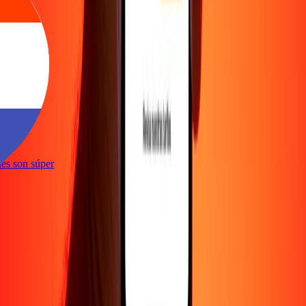
e
iones son súper