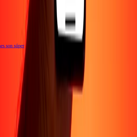
e
iones son súper
Empresa
Acerca de
Blog
Conviértete en agente
Conviértete en socio
digital
Conviértete en socio estratégico
Conviértete en
afiliado
Carreras
Corporativo
Promociones
Seguridad
Envía dinero en
línea
Transferencia internacional de dinero
Tasas de conversión
Soporte
Política de privacidad
Aviso de cookies
Términos y
condiciones
Resolución de errores
Presentar una