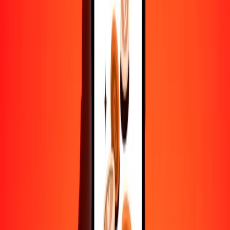
Convertir CLF a dinar jordano
CLF
JOD
1
CLF
30.55271
JOD
5
CLF
152.76353
JOD
25
CLF
763.81767
JOD
50
CLF
1527.63533
JOD
100
CLF
3055.27067
JOD
500
CLF
15,276.35333
JOD
1000
CLF
30,552.70665
JOD
10,000
CLF
305,527.06651
JOD
Convertir dinar jordano a CLF
JOD
CLF
1
JOD
0.03273
CLF
5
JOD
0.16365
CLF
25
JOD
0.81826
CLF
50
JOD
1.63652
CLF
100
JOD
3.27303
CLF
500
JOD
16.36516
CLF