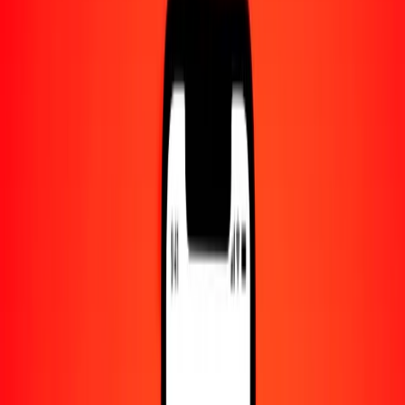
Centro de ayuda
Encuentra respuestas y soporte al cliente.
Servicios
Cambio de cheques, pago de facturas y más.
Empleo
Únete al equipo global de Ria.
Acerca de Ria
Descubre nuestra historia y propósito.