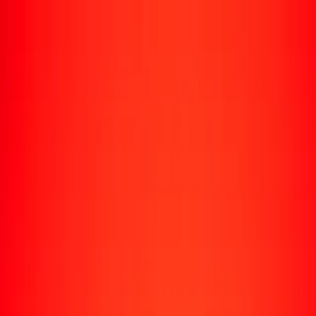
Enviar dinero
Envía dinero a más de 190 países
Formas de enviar
Envía dinero
Envía dinero en línea
Envía dinero con la app
Envía dinero en persona
Envía dinero por WhatsApp
Destinos populares
México
Colombia
India
República Dominicana
El Salvador