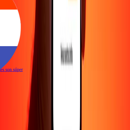
e
iones son súper