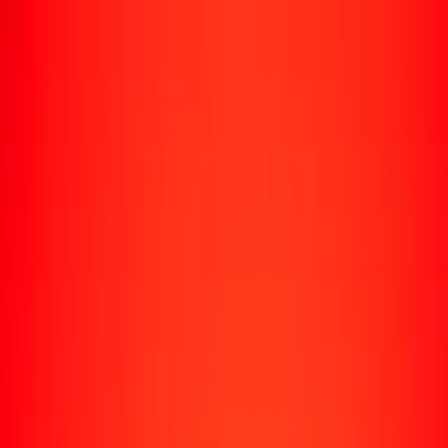
Enviar dinero
Envía dinero a más de 190 países
Formas de enviar
Envía dinero
Envía dinero en línea
Envía dinero con la app
Envía dinero en persona
Envía dinero por WhatsApp
Destinos populares
México
Colombia
India
República Dominicana
El Salvador