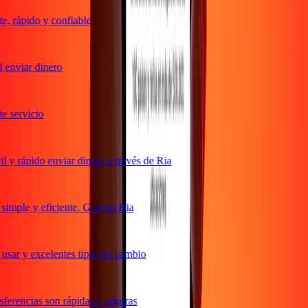
 rápido y confiable
enviar dinero
 servicio
y rápido enviar dinero a través de Ria
mple y eficiente. Gracias Ria
sar y excelentes tipos de cambio
erencias son rápidas y seguras