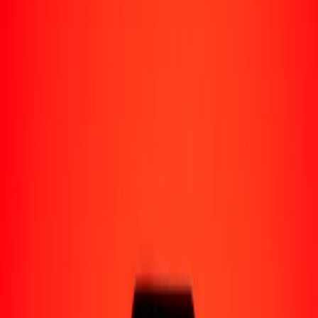
Perú
Regiones
África
Asia
Europa
América Latina
América del Norte
Oceanía
Formas de recibir
Recibe dinero
Depósito bancario
Retiro en efectivo
Billetera digital
Entrega a domicilio
Cajero automático
Rastrear una transferencia
Ubicaciones
Recursos