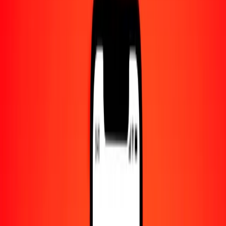
Centro de ayuda
Encuentra respuestas y soporte al cliente.
Servicios
Cambio de cheques, pago de facturas y más.
Empleo
Únete al equipo global de Ria.
Acerca de Ria
Descubre nuestra historia y propósito.