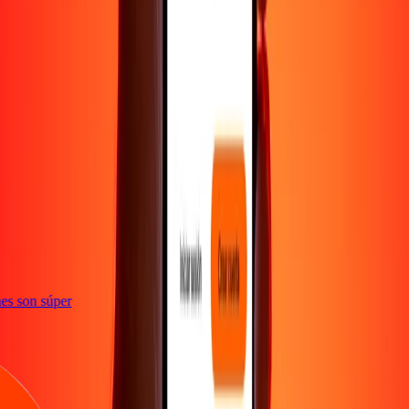
e
iones son súper