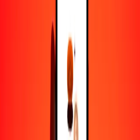
1,00 CDF = 0.00589289 BWP
franco congoleño a pula — Actualizado el 8 de agosto de 2026
12:00 a. m. UTC
Enviar dinero
Usamos el tipo de cambio interbancario solo como referencia.
Inicia sesión para ver los tipos de envío reales.
Tipos de cambio CDF a BWP hoy
Convertir franco congoleño a pula
Convertir pula a franco congoleño
CDF
BWP
1
CDF
0.00589
BWP
5
CDF
0.02946
BWP
25
CDF
0.14732
BWP
50
CDF
0.29464
BWP
100
CDF
0.58929
BWP
500
CDF
2.94645
BWP
1000
CDF
5.89289
BWP
10,000
CDF
58.92892
BWP