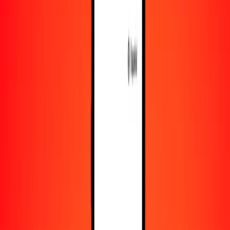
Recursos
Obtén más información sobre Ria Money Transfer,
incluyendo nuestros servicios y soporte.
Descarga la app
Inicia sesión
Regístrate
1,00 franco congoleño a pula botsuano hoy
Convierte CDF a BWP al tipo de cambio actual
Cantidad
CDF
Convertido a
BWP