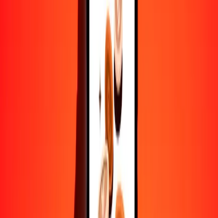
Convertir franco congoleño a pula
CDF
BWP
1
CDF
0.00589
BWP
5
CDF
0.02946
BWP
25
CDF
0.14732
BWP
50
CDF
0.29464
BWP
100
CDF
0.58929
BWP
500
CDF
2.94645
BWP
1000
CDF
5.89289
BWP
10,000
CDF
58.92892
BWP
Convertir pula a franco congoleño
BWP
CDF
1
BWP
169.69596
CDF
5
BWP
848.47982
CDF
25
BWP
4242.39908
CDF
50
BWP
8484.79815
CDF
100
BWP
16,969.59630
CDF
500
BWP
84,847.98152
CDF