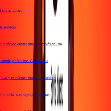
enviar dinero
 servicio
y rápido enviar dinero a través de Ria
mple y eficiente. Gracias Ria
sar y excelentes tipos de cambio
erencias son rápidas y seguras