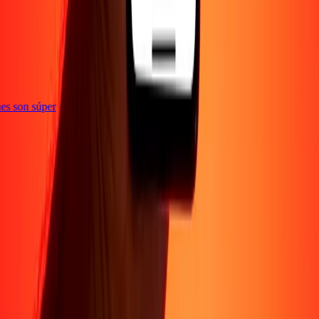
e
iones son súper
Empresa
Acerca de
Blog
Conviértete en agente
Conviértete en socio
digital
Conviértete en socio estratégico
Conviértete en
afiliado
Carreras
Corporativo
Promociones
Seguridad
Envía dinero en
línea
Transferencia internacional de dinero
Tasas de conversión
Soporte
Política de privacidad
Aviso de cookies
Términos y
condiciones
Resolución de errores
Presentar una