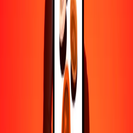
1000
BWP
169,695.96304
CDF
10,000
BWP
1,696,959.63040
CDF
Por qué elegir Ria Money Transfer para enviar dinero
internacionalmente
Más de 35 años de experiencia confiable
Entrega rápida y conveniente
Envía dinero en pocos toques a más de 190 países con Ria.
Transferencias seguras en todo el mundo
Confía en nosotros: hemos realizado más de mil millones de
transferencias seguras.
Ayuda de personas reales
Contacta a nuestro equipo de soporte 24/7 cuando lo necesites.