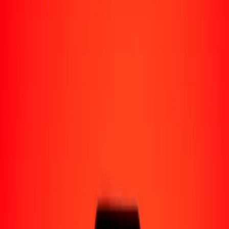
Perú
Regiones
África
Asia
Europa
América Latina
América del Norte
Oceanía
Formas de recibir
Recibe dinero
Depósito bancario
Retiro en efectivo
Billetera digital
Entrega a domicilio
Cajero automático
Rastrear una transferencia
Ubicaciones
Recursos