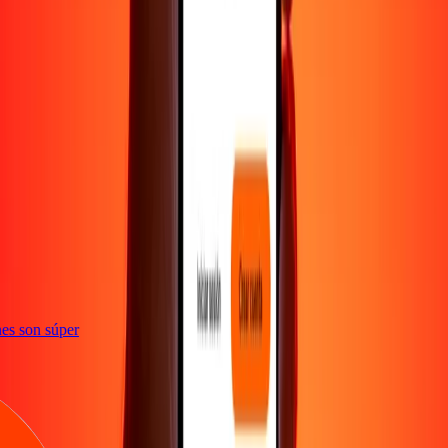
e
iones son súper