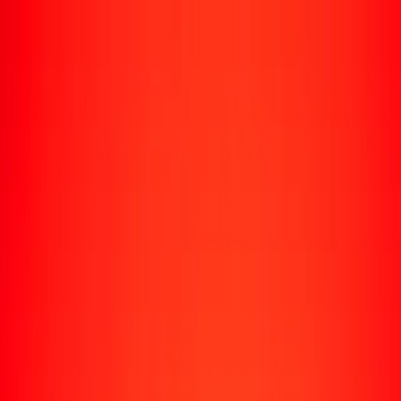
Enviar dinero
Envía dinero a más de 190 países
Formas de enviar
Envía dinero
Envía dinero en línea
Envía dinero con la app
Envía dinero en persona
Envía dinero por WhatsApp
Destinos populares
México
Colombia
India
República Dominicana
El Salvador