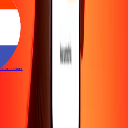
e
iones son súper