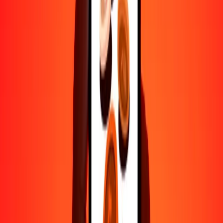
1000
MGA
0.32340
CAD
10,000
MGA
3.23397
CAD
Por qué elegir Ria Money Transfer para enviar dinero
internacionalmente
Más de 35 años de experiencia confiable
Entrega rápida y conveniente
Envía dinero en pocos toques a más de 190 países con Ria.
Transferencias seguras en todo el mundo
Confía en nosotros: hemos realizado más de mil millones de
transferencias seguras.
Ayuda de personas reales
Contacta a nuestro equipo de soporte 24/7 cuando lo necesites.