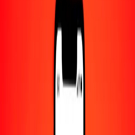
Centro de ayuda
Encuentra respuestas y soporte al cliente.
Servicios
Cambio de cheques, pago de facturas y más.
Empleo
Únete al equipo global de Ria.
Acerca de Ria
Descubre nuestra historia y propósito.