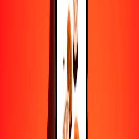
Convertir dólar canadiense a ariari
CAD
MGA
1
CAD
3092.17552
MGA
5
CAD
15,460.87761
MGA
25
CAD
77,304.38806
MGA
50
CAD
154,608.77612
MGA
100
CAD
309,217.55225
MGA
500
CAD
1,546,087.76123
MGA
1000
CAD
3,092,175.52245
MGA
10,000
CAD
30,921,755.22453
MGA
Convertir ariari a dólar canadiense
MGA
CAD
1
MGA
0.00032
CAD
5
MGA
0.00162
CAD
25
MGA
0.00808
CAD
50
MGA
0.01617
CAD
100
MGA
0.03234
CAD
500
MGA
0.16170
CAD