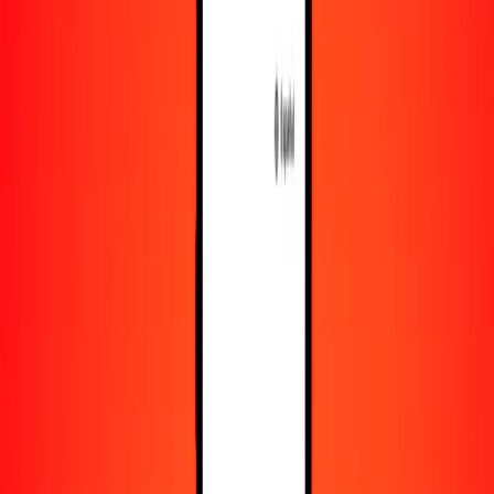
Recursos
Obtén más información sobre Ria Money Transfer,
incluyendo nuestros servicios y soporte.
Descarga la app
Inicia sesión
Regístrate
1,00 dólar canadiense a ariari malgache hoy
Convierte CAD a MGA al tipo de cambio actual
Cantidad
CAD
Convertido a
MGA