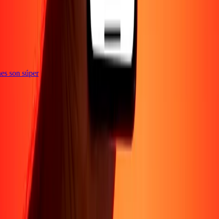
e
iones son súper
Empresa
Acerca de
Blog
Conviértete en agente
Conviértete en socio
digital
Conviértete en socio estratégico
Conviértete en
afiliado
Carreras
Corporativo
Promociones
Seguridad
Envía dinero en
línea
Transferencia internacional de dinero
Tasas de conversión
Soporte
Política de privacidad
Aviso de cookies
Términos y
condiciones
Resolución de errores
Presentar una