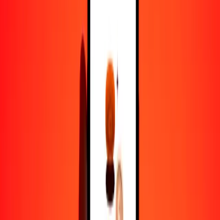
1,00 CAD = 3092.17552245 MGA
dólar canadiense a ariari — Actualizado el 8 de agosto de 2026
12:00 a. m. UTC
Enviar dinero
Usamos el tipo de cambio interbancario solo como referencia.
Inicia sesión para ver los tipos de envío reales.
Tipos de cambio CAD a MGA hoy
Convertir dólar canadiense a ariari
Convertir ariari a dólar canadiense
CAD
MGA
1
CAD
3092.17552
MGA
5
CAD
15,460.87761
MGA
25
CAD
77,304.38806
MGA
50
CAD
154,608.77612
MGA
100
CAD
309,217.55225
MGA
500
CAD
1,546,087.76123
MGA
1000
CAD
3,092,175.52245
MGA
10,000
CAD
30,921,755.22453
MGA