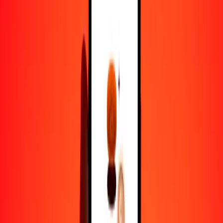
1,00 BWP = 4.87746129 AFN
pula a afgani — Actualizado el 8 de agosto de 2026 12:00 a. m.
UTC
Enviar dinero
Usamos el tipo de cambio interbancario solo como referencia.
Inicia sesión para ver los tipos de envío reales.
Tipos de cambio BWP a AFN hoy
Convertir pula a afgani
Convertir afgani a pula
BWP
AFN
1
BWP
4.87746
AFN
5
BWP
24.38731
AFN
25
BWP
121.93653
AFN
50
BWP
243.87306
AFN
100
BWP
487.74613
AFN
500
BWP
2438.73064
AFN
1000
BWP
4877.46129
AFN
10,000
BWP
48,774.61288
AFN