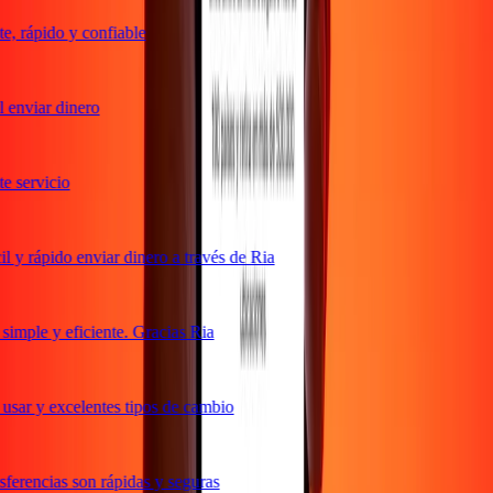
, rápido y confiable
enviar dinero
 servicio
y rápido enviar dinero a través de Ria
mple y eficiente. Gracias Ria
sar y excelentes tipos de cambio
erencias son rápidas y seguras