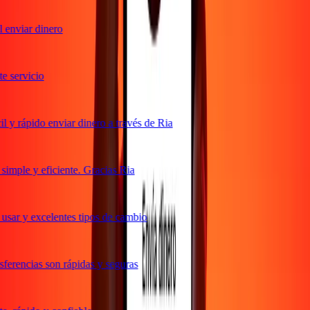
enviar dinero
 servicio
y rápido enviar dinero a través de Ria
mple y eficiente. Gracias Ria
sar y excelentes tipos de cambio
erencias son rápidas y seguras