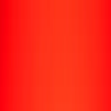
Enviar dinero
Envía dinero a más de 190 países
Formas de enviar
Envía dinero
Envía dinero en línea
Envía dinero con la app
Envía dinero en persona
Envía dinero por WhatsApp
Destinos populares
México
Colombia
India
República Dominicana
El Salvador