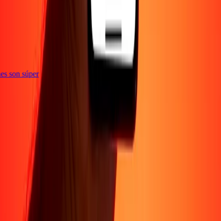
e
iones son súper
Empresa
Acerca de
Blog
Conviértete en agente
Conviértete en socio
digital
Conviértete en socio estratégico
Conviértete en
afiliado
Carreras
Corporativo
Promociones
Seguridad
Envía dinero en
línea
Transferencia internacional de dinero
Tasas de conversión
Soporte
Política de privacidad
Aviso de cookies
Términos y
condiciones
Resolución de errores
Presentar una