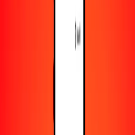
Recursos
Obtén más información sobre Ria Money Transfer,
incluyendo nuestros servicios y soporte.
Descarga la app
Inicia sesión
Regístrate
1,00 pula botsuano a afgani afgano hoy
Convierte BWP a AFN al tipo de cambio actual
Cantidad
BWP
Convertido a
AFN