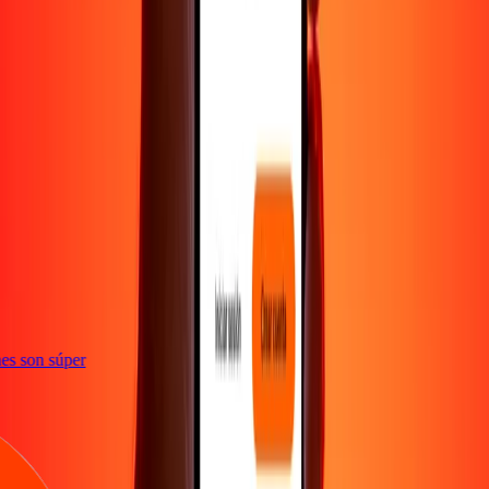
e
iones son súper