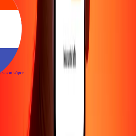
e
iones son súper