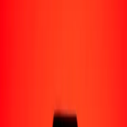
Perú
Regiones
África
Asia
Europa
América Latina
América del Norte
Oceanía
Formas de recibir
Recibe dinero
Depósito bancario
Retiro en efectivo
Billetera digital
Entrega a domicilio
Cajero automático
Rastrear una transferencia
Ubicaciones
Recursos