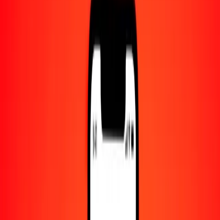
Centro de ayuda
Encuentra respuestas y soporte al cliente.
Servicios
Cambio de cheques, pago de facturas y más.
Empleo
Únete al equipo global de Ria.
Acerca de Ria
Descubre nuestra historia y propósito.