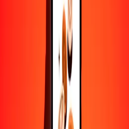
Convertir pula a afgani
BWP
AFN
1
BWP
4.87746
AFN
5
BWP
24.38731
AFN
25
BWP
121.93653
AFN
50
BWP
243.87306
AFN
100
BWP
487.74613
AFN
500
BWP
2438.73064
AFN
1000
BWP
4877.46129
AFN
10,000
BWP
48,774.61288
AFN
Convertir afgani a pula
AFN
BWP
1
AFN
0.20502
BWP
5
AFN
1.02512
BWP
25
AFN
5.12562
BWP
50
AFN
10.25123
BWP
100
AFN
20.50247
BWP
500
AFN
102.51235
BWP