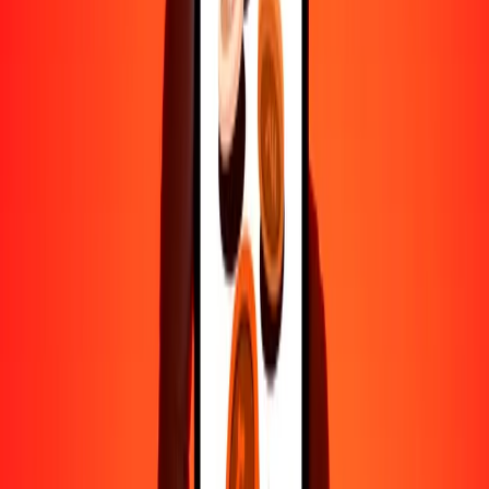
1000
AFN
205.02469
BWP
10,000
AFN
2050.24692
BWP
Por qué elegir Ria Money Transfer para enviar dinero
internacionalmente
Más de 35 años de experiencia confiable
Entrega rápida y conveniente
Envía dinero en pocos toques a más de 190 países con Ria.
Transferencias seguras en todo el mundo
Confía en nosotros: hemos realizado más de mil millones de
transferencias seguras.
Ayuda de personas reales
Contacta a nuestro equipo de soporte 24/7 cuando lo necesites.