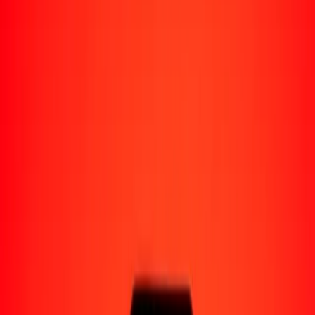
Perú
Regiones
África
Asia
Europa
América Latina
América del Norte
Oceanía
Formas de recibir
Recibe dinero
Depósito bancario
Retiro en efectivo
Billetera digital
Entrega a domicilio
Cajero automático
Rastrear una transferencia
Ubicaciones
Recursos