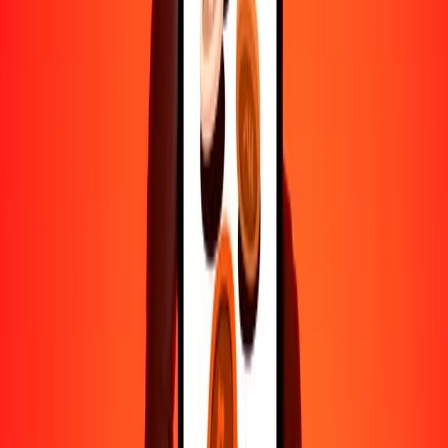
500
SOS
0.87643
BSD
1000
SOS
1.75285
BSD
10,000
SOS
17.52850
BSD
Por qué elegir Ria Money Transfer para enviar dinero
internacionalmente
Más de 35 años de experiencia confiable
Entrega rápida y conveniente
Envía dinero en pocos toques a más de 190 países con Ria.
Transferencias seguras en todo el mundo
Confía en nosotros: hemos realizado más de mil millones de
transferencias seguras.
Ayuda de personas reales