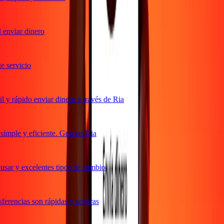
enviar dinero
servicio
y rápido enviar dinero a través de Ria
mple y eficiente. Gracias Ria
sar y excelentes tipos de cambio
erencias son rápidas y seguras