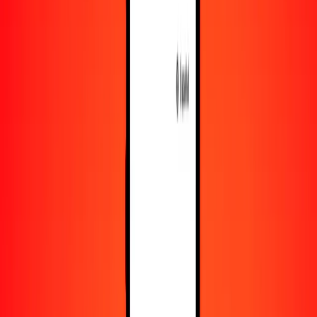
Recursos
Obtén más información sobre Ria Money Transfer,
incluyendo nuestros servicios y soporte.
Descarga la app
Inicia sesión
Regístrate
1,00 dólar bahameño a chelín somalí hoy
Convierte BSD a SOS al tipo de cambio actual
Cantidad
BSD
Convertido a
SOS