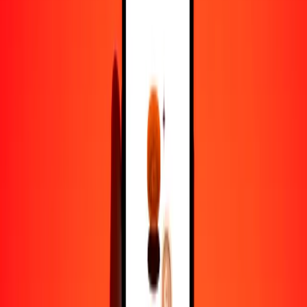
1,00 BSD = 570.49934434 SOS
dólar bahameño a chelín somalí — Actualizado el 7 de agosto de
2026 12:00 a. m. UTC
Enviar dinero
Usamos el tipo de cambio interbancario solo como referencia.
Inicia sesión para ver los tipos de envío reales.
Tipos de cambio BSD a SOS hoy
Convertir dólar bahameño a chelín somalí
Convertir chelín somalí a dólar bahameño
BSD
SOS
1
BSD
570.49934
SOS
5
BSD
2852.49672
SOS
25
BSD
14,262.48361
SOS
50
BSD
28,524.96722
SOS
100
BSD
57,049.93443
SOS
500
BSD
285,249.67217
SOS
1000
BSD
570,499.34434
SOS