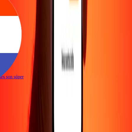
e
iones son súper