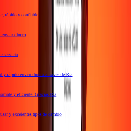
 rápido y confiable
enviar dinero
servicio
y rápido enviar dinero a través de Ria
mple y eficiente. Gracias Ria
sar y excelentes tipos de cambio