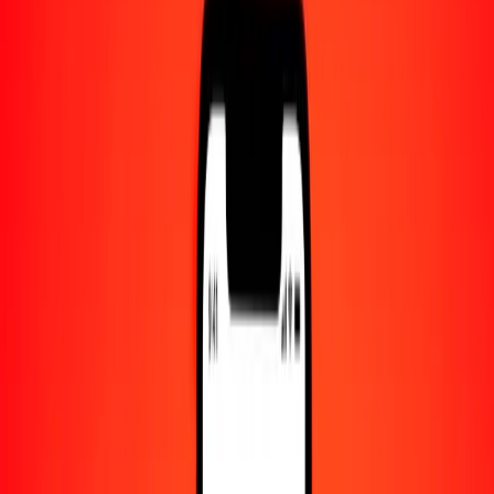
Centro de ayuda
Encuentra respuestas y soporte al cliente.
Servicios
Cambio de cheques, pago de facturas y más.
Empleo
Únete al equipo global de Ria.
Acerca de Ria
Descubre nuestra historia y propósito.