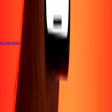
e
iones son súper
Empresa
Acerca de
Blog
Conviértete en agente
Conviértete en socio
digital
Conviértete en socio estratégico
Conviértete en
afiliado
Carreras
Corporativo
Promociones
Seguridad
Envía dinero en
línea
Transferencia internacional de dinero
Tasas de conversión
Soporte
Política de privacidad
Aviso de cookies
Términos y