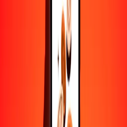
10,000
BSD
5,704,993.44336
SOS
Convertir dólar bahameño a chelín somalí
BSD
SOS
1
BSD
570.49934
SOS
5
BSD
2852.49672
SOS
25
BSD
14,262.48361
SOS
50
BSD
28,524.96722
SOS
100
BSD
57,049.93443
SOS
500
BSD
285,249.67217
SOS
1000
BSD
570,499.34434
SOS
10,000
BSD
5,704,993.44336
SOS
Convertir chelín somalí a dólar bahameño
SOS
BSD
1
SOS
0.00175
BSD
5
SOS
0.00876
BSD
25
SOS
0.04382
BSD
50
SOS
0.08764
BSD
100
SOS
0.17529
BSD