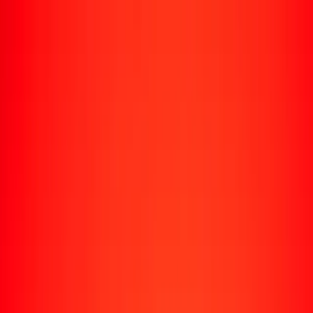
Enviar dinero
Envía dinero a más de 190 países
Formas de enviar
Envía dinero
Envía dinero en línea
Envía dinero con la app
Envía dinero en persona
Envía dinero por WhatsApp
Destinos populares
México
Colombia
India
República Dominicana
El Salvador