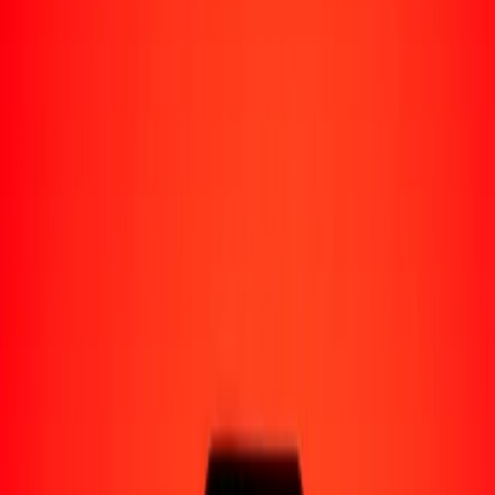
Perú
Regiones
África
Asia
Europa
América Latina
América del Norte
Oceanía
Formas de recibir
Recibe dinero
Depósito bancario
Retiro en efectivo
Billetera digital
Entrega a domicilio
Cajero automático
Rastrear una transferencia
Ubicaciones
Recursos