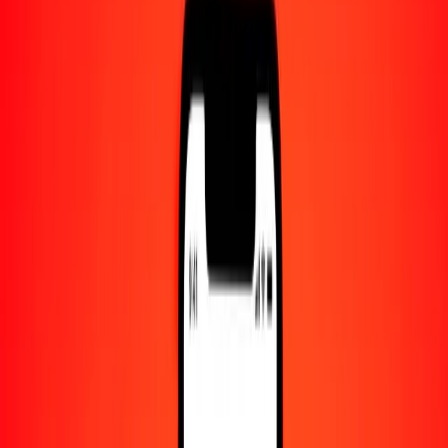
Centro de ayuda
Encuentra respuestas y soporte al cliente.
Servicios
Cambio de cheques, pago de facturas y más.
Empleo
Únete al equipo global de Ria.
Acerca de Ria
Descubre nuestra historia y propósito.