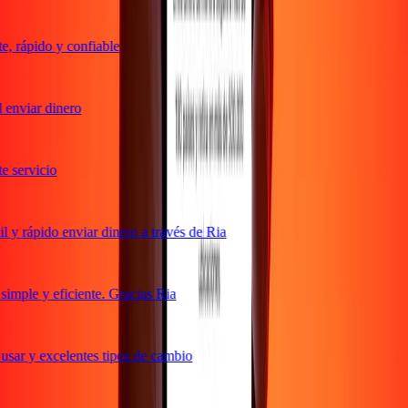
 rápido y confiable
enviar dinero
servicio
y rápido enviar dinero a través de Ria
mple y eficiente. Gracias Ria
sar y excelentes tipos de cambio