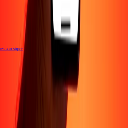
e
iones son súper
Empresa
Acerca de
Blog
Conviértete en agente
Conviértete en socio
digital
Conviértete en socio estratégico
Conviértete en
afiliado
Carreras
Corporativo
Promociones
Seguridad
Envía dinero en
línea
Transferencia internacional de dinero
Tasas de conversión
Soporte
Política de privacidad
Aviso de cookies
Términos y