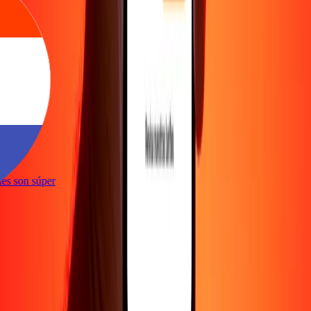
e
iones son súper