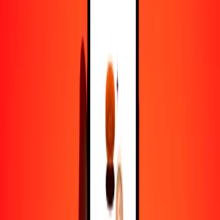
1,00 BIF = 0.04449347 DZD
franco burundés a dinar argelino — Actualizado el 7 de agosto de
2026 12:00 a. m. UTC
Enviar dinero
Usamos el tipo de cambio interbancario solo como referencia.
Inicia sesión para ver los tipos de envío reales.
Tipos de cambio BIF a DZD hoy
Convertir franco burundés a dinar argelino
Convertir dinar argelino a franco burundés
BIF
DZD
1
BIF
0.04449
DZD
5
BIF
0.22247
DZD
25
BIF
1.11234
DZD
50
BIF
2.22467
DZD
100
BIF
4.44935
DZD
500
BIF
22.24673
DZD
1000
BIF
44.49347
DZD