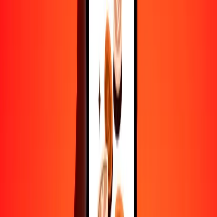
10,000
BIF
444.93469
DZD
Convertir franco burundés a dinar argelino
BIF
DZD
1
BIF
0.04449
DZD
5
BIF
0.22247
DZD
25
BIF
1.11234
DZD
50
BIF
2.22467
DZD
100
BIF
4.44935
DZD
500
BIF
22.24673
DZD
1000
BIF
44.49347
DZD
10,000
BIF
444.93469
DZD
Convertir dinar argelino a franco burundés
DZD
BIF
1
DZD
22.47521
BIF
5
DZD
112.37604
BIF
25
DZD
561.88021
BIF
50
DZD
1123.76043
BIF
100
DZD
2247.52085
BIF