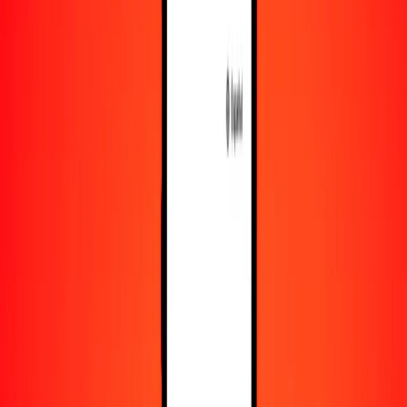
Recursos
Obtén más información sobre Ria Money Transfer,
incluyendo nuestros servicios y soporte.
Descarga la app
Inicia sesión
Regístrate
1,00 franco burundés a dinar argelino hoy
Convierte BIF a DZD al tipo de cambio actual
Cantidad
BIF
Convertido a
DZD