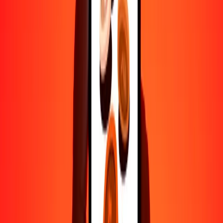
500
DZD
11,237.60426
BIF
1000
DZD
22,475.20851
BIF
10,000
DZD
224,752.08513
BIF
Por qué elegir Ria Money Transfer para enviar dinero
internacionalmente
Más de 35 años de experiencia confiable
Entrega rápida y conveniente
Envía dinero en pocos toques a más de 190 países con Ria.
Transferencias seguras en todo el mundo
Confía en nosotros: hemos realizado más de mil millones de
transferencias seguras.
Ayuda de personas reales