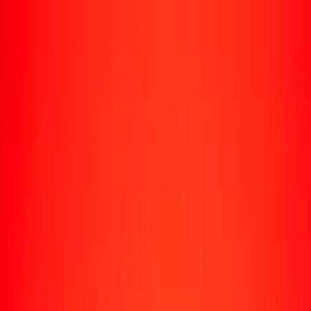
Enviar dinero
Envía dinero a más de 190 países
Formas de enviar
Envía dinero
Envía dinero en línea
Envía dinero con la app
Envía dinero en persona
Envía dinero por WhatsApp
Destinos populares
México
Colombia
India
República Dominicana
El Salvador