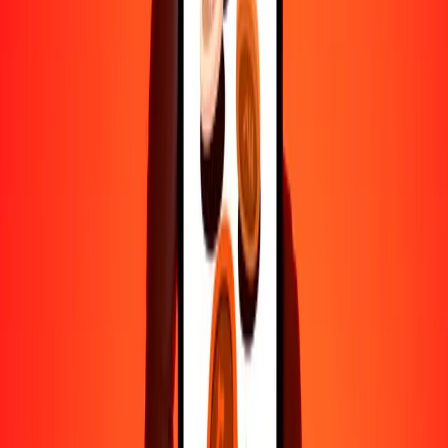
1000
HUF
393.77274
BDT
10,000
HUF
3937.72740
BDT
Por qué elegir Ria Money Transfer para enviar dinero
internacionalmente
Más de 35 años de experiencia confiable
Entrega rápida y conveniente
Envía dinero en pocos toques a más de 190 países con Ria.
Transferencias seguras en todo el mundo
Confía en nosotros: hemos realizado más de mil millones de
transferencias seguras.
Ayuda de personas reales
Contacta a nuestro equipo de soporte 24/7 cuando lo necesites.