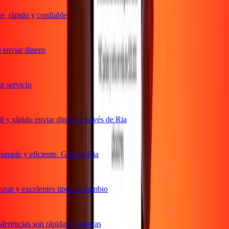
 rápido y confiable
enviar dinero
servicio
y rápido enviar dinero a través de Ria
mple y eficiente. Gracias Ria
sar y excelentes tipos de cambio
erencias son rápidas y seguras