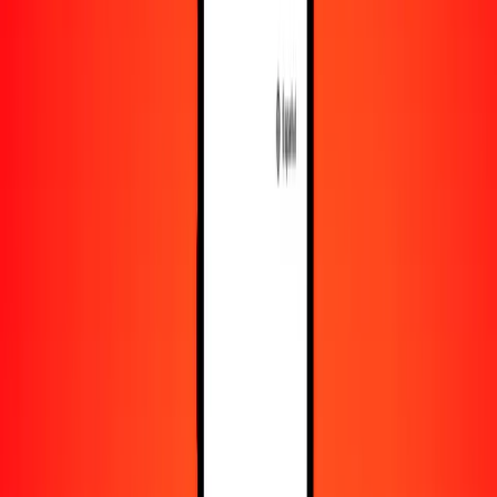
Recursos
Obtén más información sobre Ria Money Transfer,
incluyendo nuestros servicios y soporte.
Descarga la app
Inicia sesión
Regístrate
1,00 taka bangladesí a forinto húngaro hoy
Convierte BDT a HUF al tipo de cambio actual
Cantidad
BDT
Convertido a
HUF