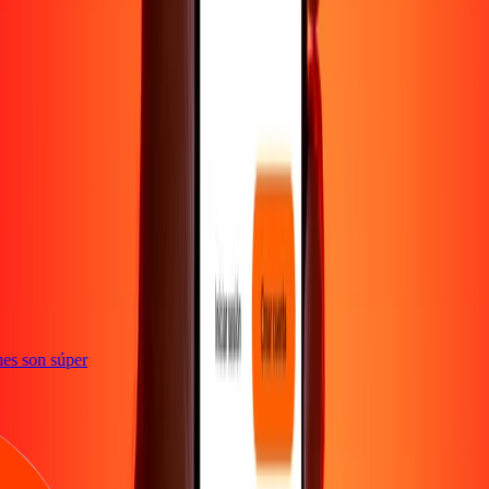
e
iones son súper