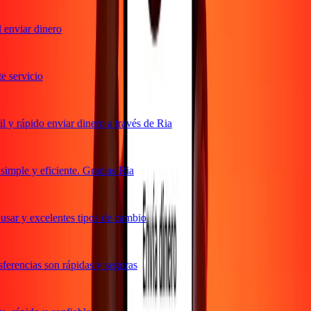
enviar dinero
servicio
y rápido enviar dinero a través de Ria
mple y eficiente. Gracias Ria
sar y excelentes tipos de cambio
erencias son rápidas y seguras