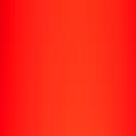
Enviar dinero
Envía dinero a más de 190 países
Formas de enviar
Envía dinero
Envía dinero en línea
Envía dinero con la app
Envía dinero en persona
Envía dinero por WhatsApp
Destinos populares
México
Colombia
India
República Dominicana
El Salvador