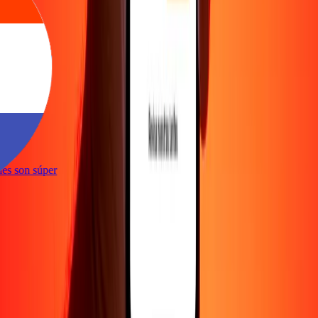
e
iones son súper