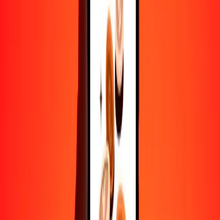
Convertir taka a forinto húngaro
BDT
HUF
1
BDT
2.53954
HUF
5
BDT
12.69768
HUF
25
BDT
63.48840
HUF
50
BDT
126.97679
HUF
100
BDT
253.95359
HUF
500
BDT
1269.76794
HUF
1000
BDT
2539.53588
HUF
10,000
BDT
25,395.35877
HUF
Convertir forinto húngaro a taka
HUF
BDT
1
HUF
0.39377
BDT
5
HUF
1.96886
BDT
25
HUF
9.84432
BDT
50
HUF
19.68864
BDT
100
HUF
39.37727
BDT
500
HUF
196.88637
BDT