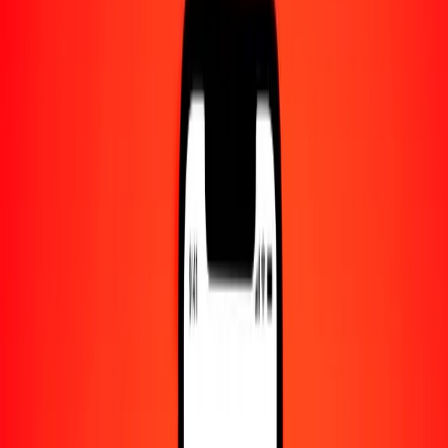
Centro de ayuda
Encuentra respuestas y soporte al cliente.
Servicios
Cambio de cheques, pago de facturas y más.
Empleo
Únete al equipo global de Ria.
Acerca de Ria
Descubre nuestra historia y propósito.