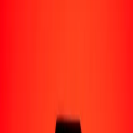
Perú
Regiones
África
Asia
Europa
América Latina
América del Norte
Oceanía
Formas de recibir
Recibe dinero
Depósito bancario
Retiro en efectivo
Billetera digital
Entrega a domicilio
Cajero automático
Rastrear una transferencia
Ubicaciones
Recursos