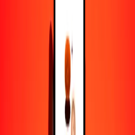
1,00 BDT = 2.53953588 HUF
taka a forinto húngaro — Actualizado el 8 de agosto de 2026 12:00
a. m. UTC
Enviar dinero
Usamos el tipo de cambio interbancario solo como referencia.
Inicia sesión para ver los tipos de envío reales.
Tipos de cambio BDT a HUF hoy
Convertir taka a forinto húngaro
Convertir forinto húngaro a taka
BDT
HUF
1
BDT
2.53954
HUF
5
BDT
12.69768
HUF
25
BDT
63.48840
HUF
50
BDT
126.97679
HUF
100
BDT
253.95359
HUF
500
BDT
1269.76794
HUF
1000
BDT
2539.53588
HUF
10,000
BDT
25,395.35877
HUF