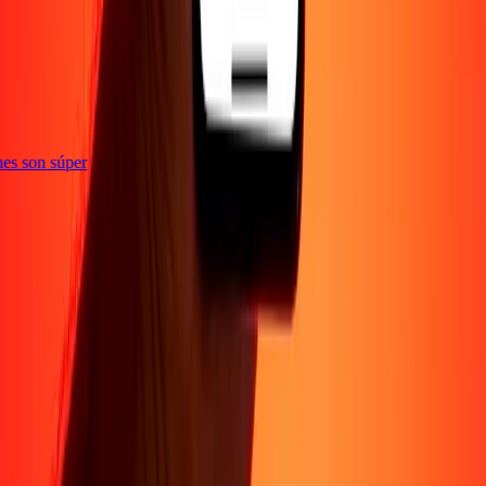
e
iones son súper
Empresa
Acerca de
Blog
Conviértete en agente
Conviértete en socio
digital
Conviértete en socio estratégico
Conviértete en
afiliado
Carreras
Corporativo
Promociones
Seguridad
Envía dinero en
línea
Transferencia internacional de dinero
Tasas de conversión
Soporte
Política de privacidad
Aviso de cookies
Términos y
condiciones
Resolución de errores
Presentar una