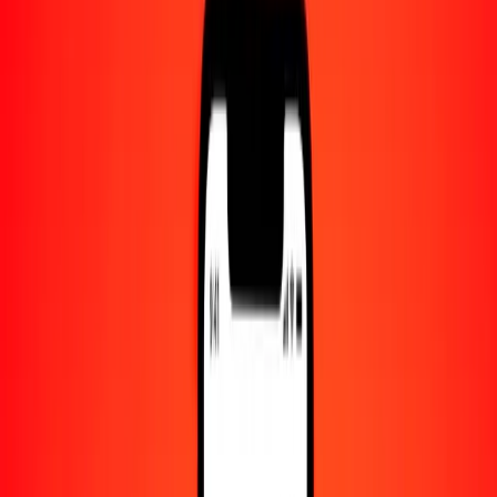
Centro de ayuda
Encuentra respuestas y soporte al cliente.
Servicios
Cambio de cheques, pago de facturas y más.
Empleo
Únete al equipo global de Ria.
Acerca de Ria
Descubre nuestra historia y propósito.