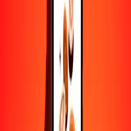
Convertir taka a euro
BDT
EUR
1
BDT
0.00701
EUR
5
BDT
0.03506
EUR
25
BDT
0.17528
EUR
50
BDT
0.35055
EUR
100
BDT
0.70110
EUR
500
BDT
3.50551
EUR
1000
BDT
7.01101
EUR
10,000
BDT
70.11015
EUR
Convertir euro a taka
EUR
BDT
1
EUR
142.63271
BDT
5
EUR
713.16353
BDT
25
EUR
3565.81766
BDT
50
EUR
7131.63531
BDT
100
EUR
14,263.27062
BDT
500
EUR
71,316.35311
BDT
1000
EUR
142,632.70622
BDT