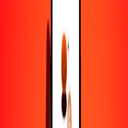
1,00 BDT = 0.00701101 EUR
taka a euro — Actualizado el 7 de agosto de 2026 12:00 a. m. UTC
Enviar dinero
Usamos el tipo de cambio interbancario solo como referencia.
Inicia sesión para ver los tipos de envío reales.
Tipos de cambio BDT a EUR hoy
Convertir taka a euro
Convertir euro a taka
BDT
EUR
1
BDT
0.00701
EUR
5
BDT
0.03506
EUR
25
BDT
0.17528
EUR
50
BDT
0.35055
EUR
100
BDT
0.70110
EUR
500
BDT
3.50551
EUR
1000
BDT
7.01101
EUR
10,000
BDT
70.11015
EUR