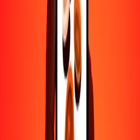
10,000
EUR
1,426,327.06219
BDT
Por qué elegir Ria Money Transfer para enviar dinero
internacionalmente
Más de 35 años de experiencia confiable
Entrega rápida y conveniente
Envía dinero en pocos toques a más de 190 países con Ria.
Transferencias seguras en todo el mundo
Confía en nosotros: hemos realizado más de mil millones de
transferencias seguras.
Ayuda de personas reales
Contacta a nuestro equipo de soporte 24/7 cuando lo necesites.