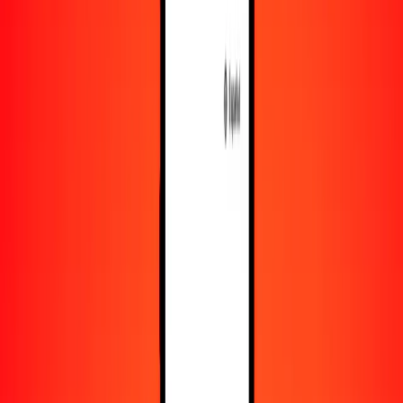
Recursos
Obtén más información sobre Ria Money Transfer,
incluyendo nuestros servicios y soporte.
Descarga la app
Inicia sesión
Regístrate
1,00 taka bangladesí a euro hoy
Convierte BDT a EUR al tipo de cambio actual
Cantidad
BDT
Convertido a
EUR