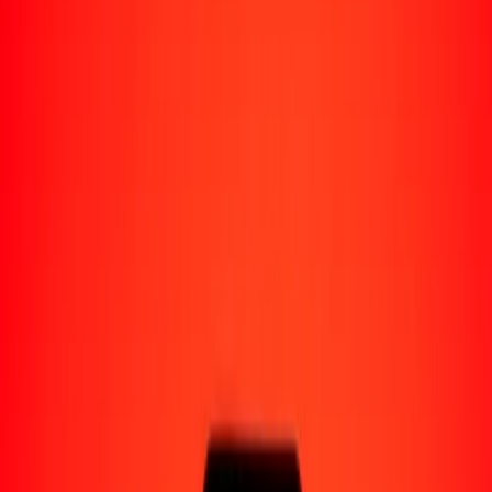
Perú
Regiones
África
Asia
Europa
América Latina
América del Norte
Oceanía
Formas de recibir
Recibe dinero
Depósito bancario
Retiro en efectivo
Billetera digital
Entrega a domicilio
Cajero automático
Rastrear una transferencia
Ubicaciones
Recursos