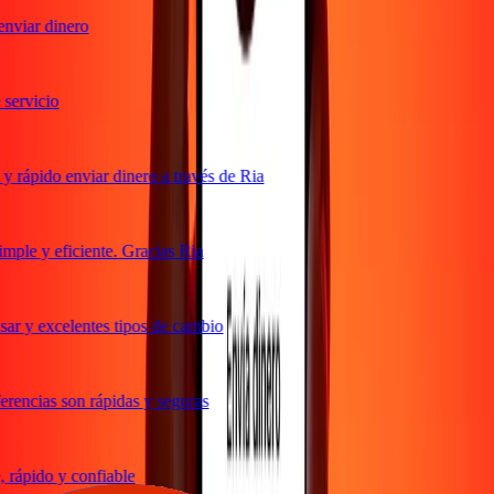
nviar dinero
ervicio
 rápido enviar dinero a través de Ria
ple y eficiente. Gracias Ria
ar y excelentes tipos de cambio
rencias son rápidas y seguras
rápido y confiable