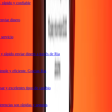
rápido y confiable
nviar dinero
ervicio
 rápido enviar dinero a través de Ria
ple y eficiente. Gracias Ria
ar y excelentes tipos de cambio
rencias son rápidas y seguras