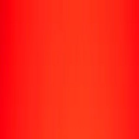
Enviar dinero
Envía dinero a más de 190 países
Formas de enviar
Envía dinero
Envía dinero en línea
Envía dinero con la app
Envía dinero en persona
Envía dinero por WhatsApp
Destinos populares
México
Colombia
India
República Dominicana
El Salvador