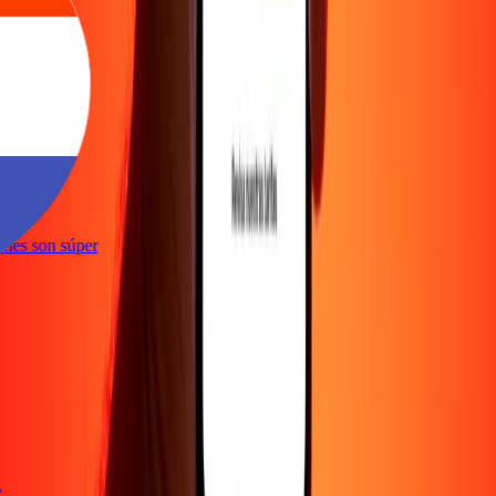
te
ciones son súper
te