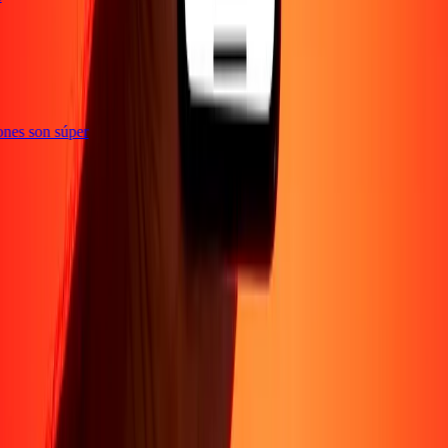
ciones son súper
Empresa
Acerca de
Blog
Conviértete en agente
Conviértete en socio
digital
Conviértete en socio estratégico
Conviértete en
afiliado
Carreras
Corporativo
Promociones
Seguridad
Envía dinero en
línea
Transferencia internacional de dinero
Tasas de conversión
Soporte
Política de privacidad
Aviso de cookies
Términos y
condiciones
Resolución de errores
Presentar una
reclamación
Conciencia sobre fraude
Centro de ayuda
Declaración de