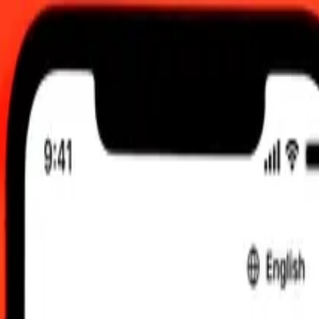
UTC
e faktiska sändningskurserna.