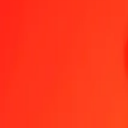
1,00 XCG = 10,60285240 ZMW
XCG till zambisk kwacha — Senast uppdaterad 7 aug. 2026 00:00 
Skicka pengar
Vi använder mittkursen endast som referens.
Logga in för att se d
Växelkurser XCG till ZMW idag
Växla XCG till zambisk kwacha
Växla zambisk kwacha till XCG
XCG
ZMW
1
XCG
10,60285
ZMW
5
XCG
53,01426
ZMW
25
XCG
265,07131
ZMW
50
XCG
530,14262
ZMW
100
XCG
1 060,28524
ZMW
500
XCG
5 301,42620
ZMW
1 000
XCG
10 602,85240
ZMW
10 000
XCG
106 028,52403
ZMW
Växla XCG till zambisk kwacha