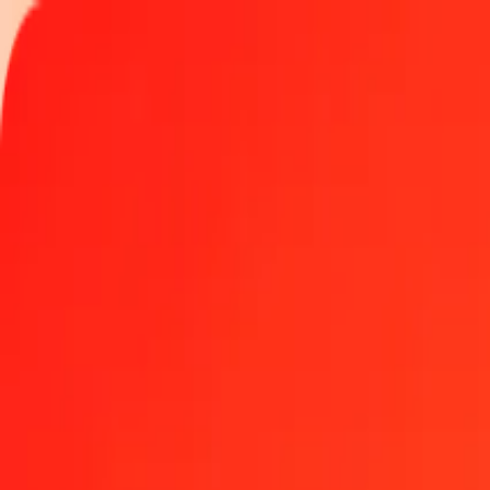
Spåra en överföring
Platser
Bli agent
Hjälp
Hämta appen
Logga in
Registrera
1,00 karibisk gulden till zambisk kwacha idag
Växla XCG till ZMW till den aktuella växelkursen
Belopp
XCG
Omvandlat till
ZMW