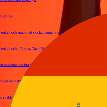
rvice
lt och snabbt att skicka pengar via Ria
elt och effektivt. Tack Ria
använda och bra växelkurser
ar är snabba och säkra
abb och pålitlig