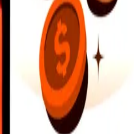
hitta närliggande platser och mycket mer. Ladda ned appen för att komma