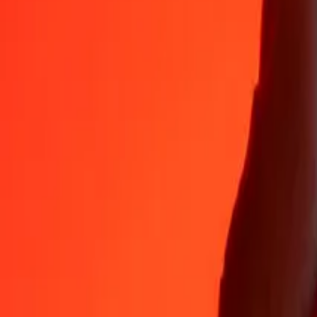
Varför välja Ria Money Transfer för att skicka pengar internationellt
35+ år av pålitlig erfarenhet
Snabb och bekväm leverans
Skicka pengar på några få tryck till 190+ länder med Ria.
Säkra överföringar världen över
Vila lugnt med vetskapen om att vi har genomfört över en miljard säkr
Hjälp från riktiga människor
Nå vårt supportteam dygnet runt för hjälp när du behöver det.
4,8 ★ på App Store