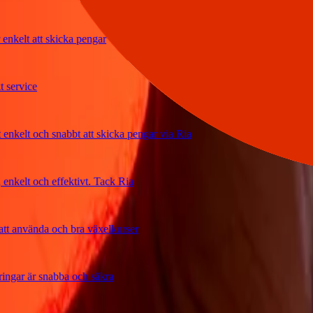
elt att skicka pengar
rvice
lt och snabbt att skicka pengar via Ria
elt och effektivt. Tack Ria
använda och bra växelkurser
ar är snabba och säkra