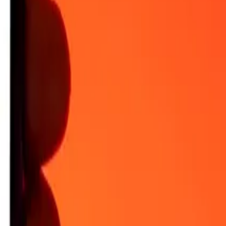
 igång.