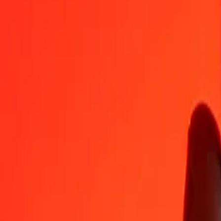
XCG
ZMW
1
XCG
10,60285
ZMW
5
XCG
53,01426
ZMW
25
XCG
265,07131
ZMW
50
XCG
530,14262
ZMW
100
XCG
1 060,28524
ZMW
500
XCG
5 301,42620
ZMW
1 000
XCG
10 602,85240
ZMW
10 000
XCG
106 028,52403
ZMW
Växla zambisk kwacha till XCG
ZMW
XCG
1
ZMW
0,09431
XCG
5
ZMW
0,47157
XCG
25
ZMW
2,35786
XCG
50
ZMW
4,71571
XCG
100
ZMW
9,43142
XCG
500
ZMW
47,15712
XCG
1 000
ZMW
94,31424
XCG
10 000
ZMW
943,14243
XCG