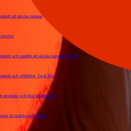
lt att skicka pengar
vice
t och snabbt att skicka pengar via Ria
lt och effektivt. Tack Ria
nvända och bra växelkurser
 är snabba och säkra