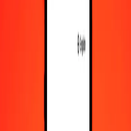
Växla makedonisk denar till SLE
MKD
SLE
1
MKD
0,43496
SLE
5
MKD
2,17478
SLE
25
MKD
10,87390
SLE
50
MKD
21,74780
SLE
100
MKD
43,49561
SLE
500
MKD
217,47803
SLE
1 000
MKD
434,95605
SLE
10 000
MKD
4 349,56052
SLE
Växla SLE till makedonisk denar
SLE
MKD
1
SLE
2,29908
MKD
5
SLE
11,49541
MKD
25
SLE
57,47707
MKD
50
SLE
114,95414
MKD
100
SLE
229,90829
MKD
500
SLE
1 149,54143
MKD
1 000
SLE
2 299,08285
MKD