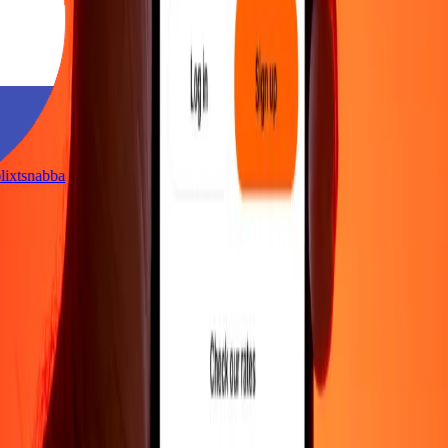
t
är blixtsnabba
t