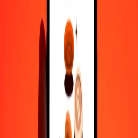
10 000
SLE
22 990,82851
MKD
Varför välja Ria Money Transfer för att skicka pengar internationellt
35+ år av pålitlig erfarenhet
Snabb och bekväm leverans
Skicka pengar på några få tryck till 190+ länder med Ria.
Säkra överföringar världen över
Vila lugnt med vetskapen om att vi har genomfört över en miljard
säkra överföringar.
Hjälp från riktiga människor
Nå vårt supportteam dygnet runt för hjälp när du behöver det.