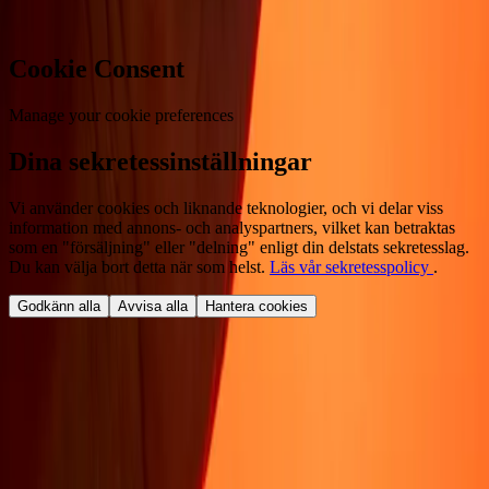
Cookie Consent
Manage your cookie preferences
Dina sekretessinställningar
Vi använder cookies och liknande teknologier, och vi delar viss
information med annons- och analyspartners, vilket kan betraktas
som en "försäljning" eller "delning" enligt din delstats sekretesslag.
Du kan välja bort detta när som helst.
Läs vår sekretesspolicy
.
Godkänn alla
Avvisa alla
Hantera cookies