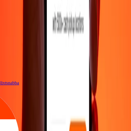
t
är blixtsnabba