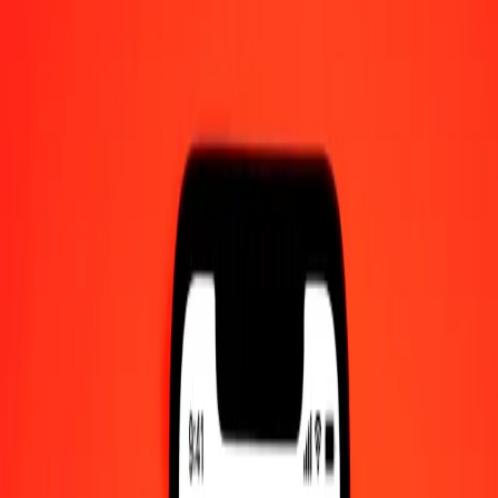
1,00 MKD = 0,43495605 SLE
makedonisk denar till SLE — Senast uppdaterad 8 aug. 2026 00:00
UTC
Skicka pengar
Vi använder mittkursen endast som referens.
Logga in för att se
de faktiska sändningskurserna.
Växelkurser MKD till SLE idag
Växla makedonisk denar till SLE
Växla SLE till makedonisk denar
MKD
SLE
1
MKD
0,43496
SLE
5
MKD
2,17478
SLE
25
MKD
10,87390
SLE
50
MKD
21,74780
SLE
100
MKD
43,49561
SLE
500
MKD
217,47803
SLE
1 000
MKD
434,95605
SLE
10 000
MKD
4 349,56052
SLE