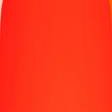
Spåra en överföring
Platser
Bli agent
Hjälp
Hämta appen
Logga in
Registrera
1,00 makedonisk denar till sierraleonsk leone idag
Växla MKD till SLE till den aktuella växelkursen
Belopp
MKD
Omvandlat till
SLE