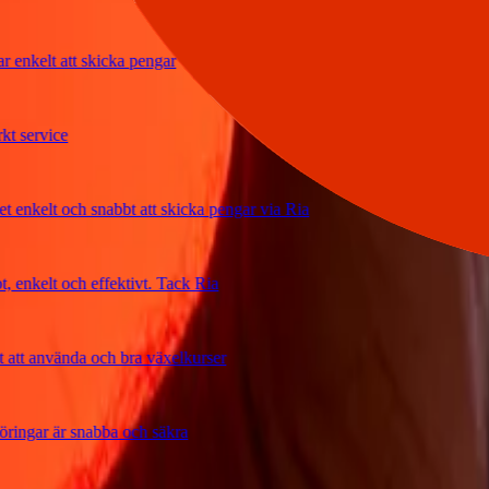
kelt att skicka pengar
ervice
elt och snabbt att skicka pengar via Ria
kelt och effektivt. Tack Ria
 använda och bra växelkurser
gar är snabba och säkra