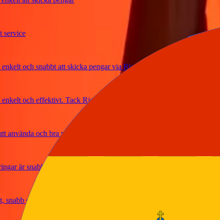
vice
lt och snabbt att skicka pengar via Ria
elt och effektivt. Tack Ria
använda och bra växelkurser
r är snabba och säkra
abb och pålitlig