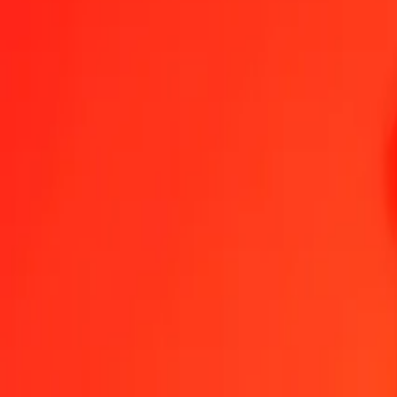
1,00 JMD = 0,01404036 FJD
Jamaica-dollar till Fijidollar — Senast uppdaterad 8 aug. 2026 00:0
Skicka pengar
Vi använder mittkursen endast som referens.
Logga in för att se d
Växelkurser JMD till FJD idag
Växla Jamaica-dollar till Fijidollar
Växla Fijidollar till Jamaica-dollar
JMD
FJD
1
JMD
0,01404
FJD
5
JMD
0,07020
FJD
25
JMD
0,35101
FJD
50
JMD
0,70202
FJD
100
JMD
1,40404
FJD
500
JMD
7,02018
FJD
1 000
JMD
14,04036
FJD
10 000
JMD
140,40355
FJD
Växla Jamaica-dollar till Fijidollar