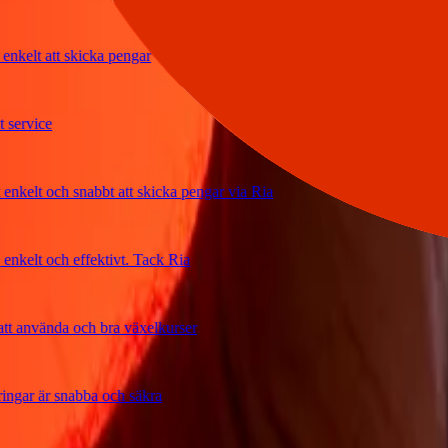
elt att skicka pengar
vice
lt och snabbt att skicka pengar via Ria
elt och effektivt. Tack Ria
använda och bra växelkurser
r är snabba och säkra