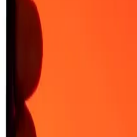
 igång.