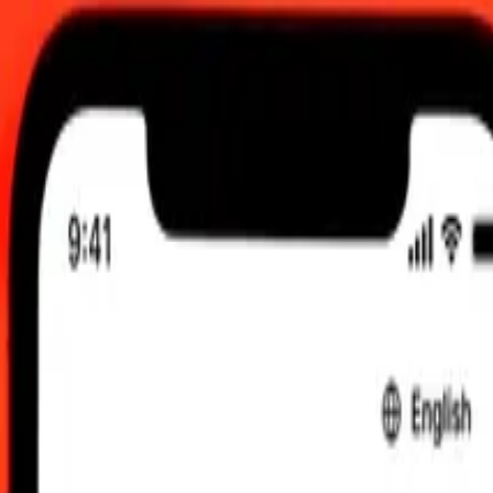
0 UTC
e faktiska sändningskurserna.