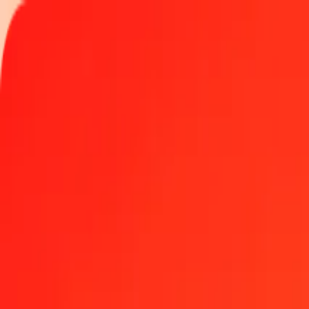
Spåra en överföring
Platser
Bli agent
Hjälp
Hämta appen
Logga in
Registrera
1,00 jamaicansk dollar till Fijidollar idag
Växla JMD till FJD till den aktuella växelkursen
Belopp
JMD
Omvandlat till
FJD