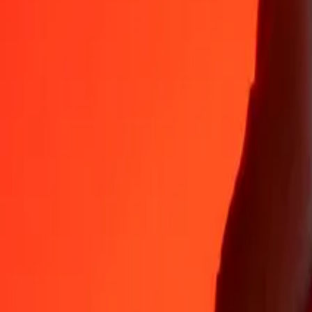
Varför välja Ria Money Transfer för att skicka pengar internationellt
35+ år av pålitlig erfarenhet
Snabb och bekväm leverans
Skicka pengar på några få tryck till 190+ länder med Ria.
Säkra överföringar världen över
Vila lugnt med vetskapen om att vi har genomfört över en miljard säkr
Hjälp från riktiga människor
Nå vårt supportteam dygnet runt för hjälp när du behöver det.
4,8 ★ på App Store