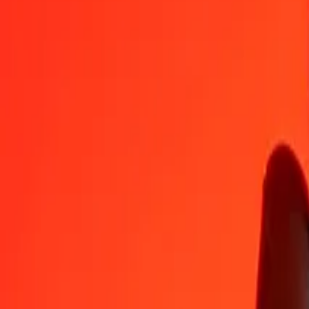
JMD
FJD
1
JMD
0,01404
FJD
5
JMD
0,07020
FJD
25
JMD
0,35101
FJD
50
JMD
0,70202
FJD
100
JMD
1,40404
FJD
500
JMD
7,02018
FJD
1 000
JMD
14,04036
FJD
10 000
JMD
140,40355
FJD
Växla Fijidollar till Jamaica-dollar
FJD
JMD
1
FJD
71,22327
JMD
5
FJD
356,11635
JMD
25
FJD
1 780,58175
JMD
50
FJD
3 561,16349
JMD
100
FJD
7 122,32698
JMD
500
FJD
35 611,63492
JMD
1 000
FJD
71 223,26984
JMD
10 000
FJD
712 232,69845
JMD