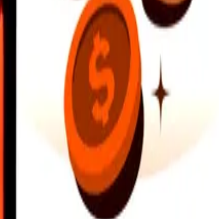
hitta närliggande platser och mycket mer. Ladda ned appen för att komma