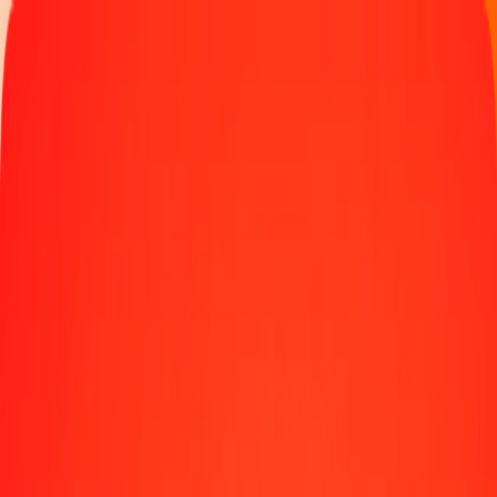
Spåra en överföring
Platser
Bli agent
Hjälp
Hämta appen
Logga in
Registrera
1,00 Fijidollar till Salomondollar idag
Växla FJD till SBD till den aktuella växelkursen
Belopp
FJD
Omvandlat till
SBD