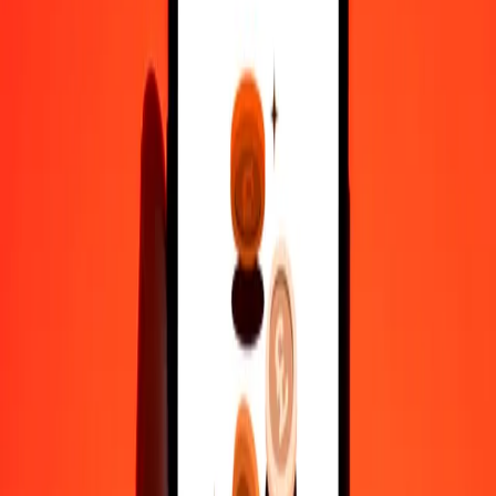
10 000
SBD
2 763,22539
FJD
Varför välja Ria Money Transfer för att skicka pengar internationellt
35+ år av pålitlig erfarenhet
Snabb och bekväm leverans
Skicka pengar på några få tryck till 190+ länder med Ria.
Säkra överföringar världen över
Vila lugnt med vetskapen om att vi har genomfört över en miljard
säkra överföringar.
Hjälp från riktiga människor
Nå vårt supportteam dygnet runt för hjälp när du behöver det.