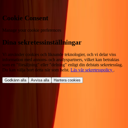
Cookie Consent
Manage your cookie preferences
Dina sekretessinställningar
Vi använder cookies och liknande teknologier, och vi delar viss
information med annons- och analyspartners, vilket kan betraktas
som en "försäljning" eller "delning" enligt din delstats sekretesslag.
Du kan välja bort detta när som helst.
Läs vår sekretesspolicy
.
Godkänn alla
Avvisa alla
Hantera cookies