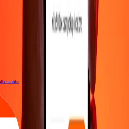
t
är blixtsnabba