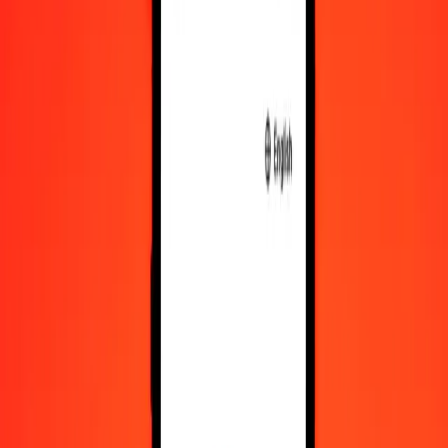
Växla Fijidollar till Salomondollar
FJD
SBD
1
FJD
3,61896
SBD
5
FJD
18,09480
SBD
25
FJD
90,47398
SBD
50
FJD
180,94796
SBD
100
FJD
361,89592
SBD
500
FJD
1 809,47961
SBD
1 000
FJD
3 618,95921
SBD
10 000
FJD
36 189,59214
SBD
Växla Salomondollar till Fijidollar
SBD
FJD
1
SBD
0,27632
FJD
5
SBD
1,38161
FJD
25
SBD
6,90806
FJD
50
SBD
13,81613
FJD
100
SBD
27,63225
FJD
500
SBD
138,16127
FJD
1 000
SBD
276,32254
FJD