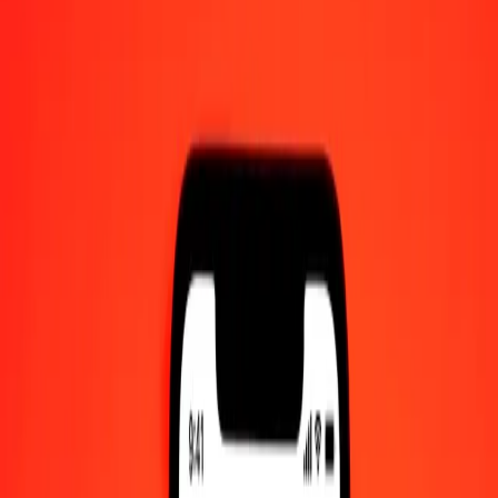
1,00 FJD = 3,61895921 SBD
Fijidollar till Salomondollar — Senast uppdaterad 7 aug. 2026 00:00
UTC
Skicka pengar
Vi använder mittkursen endast som referens.
Logga in för att se
de faktiska sändningskurserna.
Växelkurser FJD till SBD idag
Växla Fijidollar till Salomondollar
Växla Salomondollar till Fijidollar
FJD
SBD
1
FJD
3,61896
SBD
5
FJD
18,09480
SBD
25
FJD
90,47398
SBD
50
FJD
180,94796
SBD
100
FJD
361,89592
SBD
500
FJD
1 809,47961
SBD
1 000
FJD
3 618,95921
SBD
10 000
FJD
36 189,59214
SBD