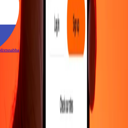
t
är blixtsnabba
t