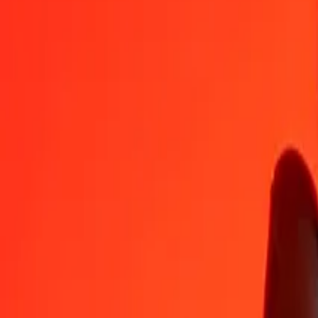
BOB
LYD
1
BOB
0,53538
LYD
5
BOB
2,67690
LYD
25
BOB
13,38452
LYD
50
BOB
26,76905
LYD
100
BOB
53,53810
LYD
500
BOB
267,69049
LYD
1 000
BOB
535,38098
LYD
10 000
BOB
5 353,80978
LYD
Växla libysk dinar till boliviansk boliviano
LYD
BOB
1
LYD
1,86783
BOB
5
LYD
9,33914
BOB
25
LYD
46,69572
BOB
50
LYD
93,39144
BOB
100
LYD
186,78288
BOB
500
LYD
933,91439
BOB
1 000
LYD
1 867,82878
BOB
10 000
LYD
18 678,28781
BOB