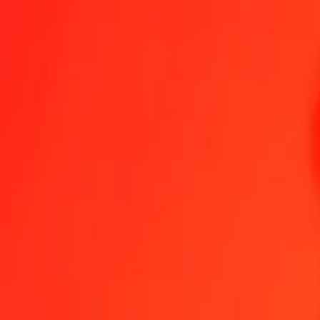
1,00 BOB = 0,53538098 LYD
boliviansk boliviano till libysk dinar — Senast uppdaterad 8 aug. 2
Skicka pengar
Vi använder mittkursen endast som referens.
Logga in för att se d
Växelkurser BOB till LYD idag
Växla boliviansk boliviano till libysk dinar
Växla libysk dinar till bolivians
BOB
LYD
1
BOB
0,53538
LYD
5
BOB
2,67690
LYD
25
BOB
13,38452
LYD
50
BOB
26,76905
LYD
100
BOB
53,53810
LYD
500
BOB
267,69049
LYD
1 000
BOB
535,38098
LYD
10 000
BOB
5 353,80978
LYD
Växla boliviansk boliviano till libysk dinar