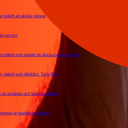
kelt att skicka pengar
rvice
elt och snabbt att skicka pengar via Ria
kelt och effektivt. Tack Ria
 använda och bra växelkurser
ar är snabba och säkra