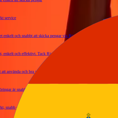
rvice
elt och snabbt att skicka pengar via Ria
kelt och effektivt. Tack Ria
 använda och bra växelkurser
ar är snabba och säkra
nabb och pålitlig